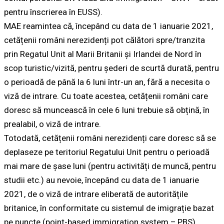
pentru înscrierea în EUSS).
MAE reamintea că, începând cu data de 1 ianuarie 2021,
cetățenii români nerezidenți pot călători spre/tranzita
prin Regatul Unit al Marii Britanii și Irlandei de Nord în
scop turistic/vizită, pentru șederi de scurtă durată, pentru
o perioadă de până la 6 luni într-un an, fără a necesita o
viză de intrare. Cu toate acestea, cetățenii români care
doresc să muncească în cele 6 luni trebuie să obțină, în
prealabil, o viză de intrare.
Totodată, cetățenii români nerezidenți care doresc să se
deplaseze pe teritoriul Regatului Unit pentru o perioadă
mai mare de șase luni (pentru activități de muncă, pentru
studii etc.) au nevoie, începând cu data de 1 ianuarie
2021, de o viză de intrare eliberată de autoritățile
britanice, în conformitate cu sistemul de imigrație bazat
pe puncte (point-based immigration system – PBS).