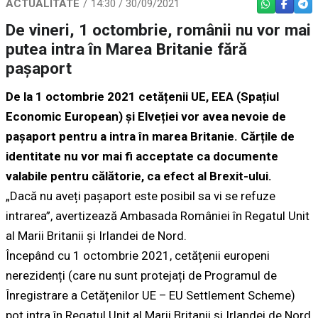
ACTUALITATE
14:30 / 30/09/2021
WHATSAPP
FACEBO
TEL
De vineri, 1 octombrie, românii nu vor mai
putea intra în Marea Britanie fără
pașaport
De la 1 octombrie 2021 cetățenii UE, EEA (Spațiul
Economic European) și Elveției vor avea nevoie de
pașaport pentru a intra în marea Britanie. Cărțile de
identitate nu vor mai fi acceptate ca documente
valabile pentru călătorie, ca efect al Brexit-ului.
„Dacă nu aveți pașaport este posibil sa vi se refuze
intrarea”, avertizează Ambasada României în Regatul Unit
al Marii Britanii şi Irlandei de Nord.
Începând cu 1 octombrie 2021, cetățenii europeni
nerezidenți (care nu sunt protejați de Programul de
Înregistrare a Cetățenilor UE – EU Settlement Scheme)
pot intra în Regatul Unit al Marii Britanii și Irlandei de Nord