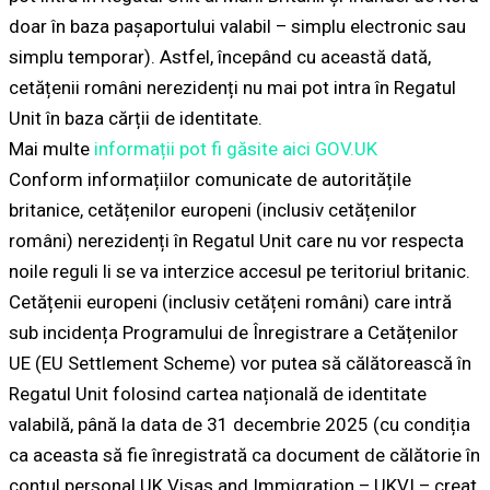
doar în baza pașaportului valabil – simplu electronic sau
simplu temporar). Astfel, începând cu această dată,
cetățenii români nerezidenți nu mai pot intra în Regatul
Unit în baza cărții de identitate.
Mai multe
informații pot fi găsite aici GOV.UK
Conform informațiilor comunicate de autoritățile
britanice, cetățenilor europeni (inclusiv cetățenilor
români) nerezidenți în Regatul Unit care nu vor respecta
noile reguli li se va interzice accesul pe teritoriul britanic.
Cetățenii europeni (inclusiv cetățeni români) care intră
sub incidența Programului de Înregistrare a Cetățenilor
UE (EU Settlement Scheme) vor putea să călătorească în
Regatul Unit folosind cartea națională de identitate
valabilă, până la data de 31 decembrie 2025 (cu condiția
ca aceasta să fie înregistrată ca document de călătorie în
contul personal UK Visas and Immigration – UKVI – creat