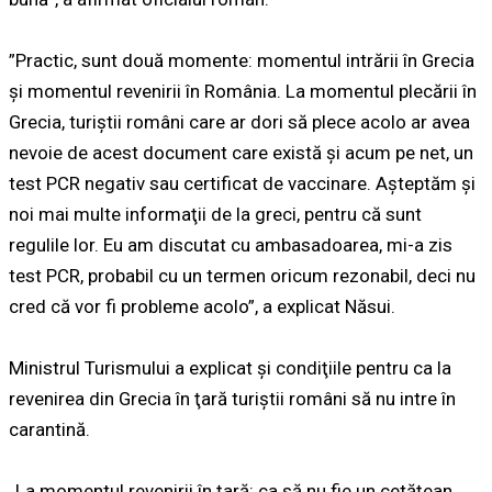
”Practic, sunt două momente: momentul intrării în Grecia
şi momentul revenirii în România. La momentul plecării în
Grecia, turiştii români care ar dori să plece acolo ar avea
nevoie de acest document care există şi acum pe net, un
test PCR negativ sau certificat de vaccinare. Aşteptăm şi
noi mai multe informaţii de la greci, pentru că sunt
regulile lor. Eu am discutat cu ambasadoarea, mi-a zis
test PCR, probabil cu un termen oricum rezonabil, deci nu
cred că vor fi probleme acolo”, a explicat Năsui.
Ministrul Turismului a explicat şi condiţiile pentru ca la
revenirea din Grecia în ţară turiştii români să nu intre în
carantină.
„La momentul revenirii în ţară: ca să nu fie un cetăţean