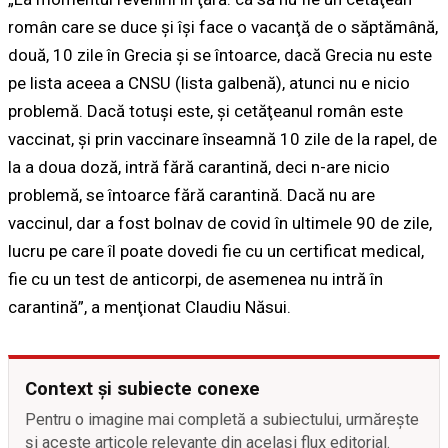
român care se duce şi îşi face o vacanţă de o săptămână,
două, 10 zile în Grecia şi se întoarce, dacă Grecia nu este
pe lista aceea a CNSU (lista galbenă), atunci nu e nicio
problemă. Dacă totuşi este, şi cetăţeanul român este
vaccinat, şi prin vaccinare înseamnă 10 zile de la rapel, de
la a doua doză, intră fără carantină, deci n-are nicio
problemă, se întoarce fără carantină. Dacă nu are
vaccinul, dar a fost bolnav de covid în ultimele 90 de zile,
lucru pe care îl poate dovedi fie cu un certificat medical,
fie cu un test de anticorpi, de asemenea nu intră în
carantină”, a menţionat Claudiu Năsui.
Context și subiecte conexe
Pentru o imagine mai completă a subiectului, urmărește
și aceste articole relevante din același flux editorial.