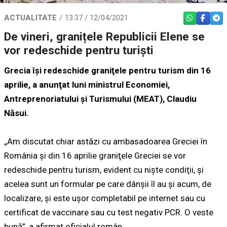
ACTUALITATE
13:37 / 12/04/2021
WHATSAPP
FACEBO
TEL
De vineri, granițele Republicii Elene se
vor redeschide pentru turiști
Grecia îşi redeschide graniţele pentru turism din 16
aprilie, a anunţat luni ministrul Economiei,
Antreprenoriatului şi Turismului (MEAT), Claudiu
Năsui.
„Am discutat chiar astăzi cu ambasadoarea Greciei în
România şi din 16 aprilie graniţele Greciei se vor
redeschide pentru turism, evident cu nişte condiţii, şi
acelea sunt un formular pe care dânşii îl au şi acum, de
localizare, şi este uşor completabil pe internet sau cu
certificat de vaccinare sau cu test negativ PCR. O veste
bună”, a afirmat oficialul român.