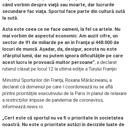
când vorbim despre viaţă sau moarte, dar lucrurile
secundare fac viaţa. Sportul face parte din cultură sută
la sută.
Asta este ceea ce ne face oameni, la fel ca artele. Nu
mai vorbim de aspectul economic. Am auzit cifre, un
sector de 91 de miliarde pe an în Franţa şi 448.000 de
locuri de muncă. Aşadar, da, desigur, acesta nu este
sfârşitul lumii, dar nu putem ignora dificultăţile pe care
acest lucru le provoacă multor persoane”
, a declarat
rutierul clasat pe locul 12 la ultima ediţie a Turului Franţei
Ministrul Sporturilor din Franţa, Roxana Mărăcineanu, a
declarat că domeniul pe care-l coordonează nu se află
printre priorităţile executivului de la Paris în planul de relaxare
a restricţiilor impuse de pandemia de coronavirus,
informează news.ro.
„Cert este că sportul nu va fi o prioritate în societatea
noastră. Nu este o prioritate astăzi în deciziile luate de