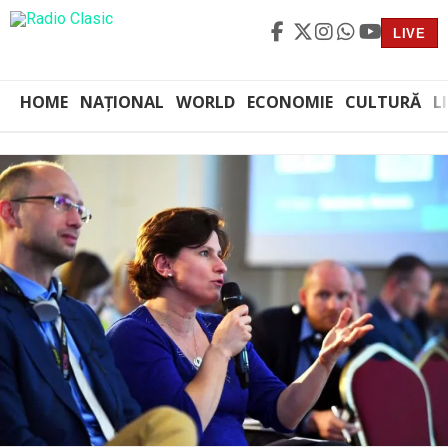
LIVE
HOME
NAȚIONAL
WORLD
ECONOMIE
CULTURĂ
L