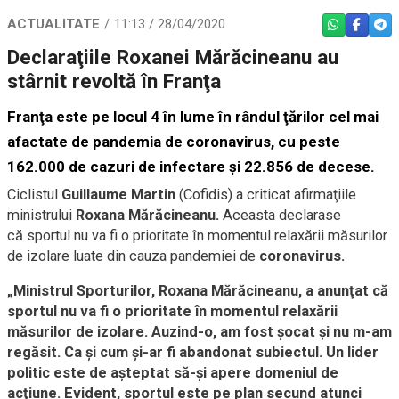
ACTUALITATE
11:13 / 28/04/2020
WHATSAPP
FACEBO
TEL
Declaraţiile Roxanei Mărăcineanu au
stârnit revoltă în Franţa
Franţa
este pe locul 4 în lume în rândul ţărilor cel mai
afactate de pandemia de coronavirus, cu peste
162.000
de cazuri de infectare şi
22.856
de decese.
Ciclistul
Guillaume Martin
(Cofidis) a criticat afirmaţiile
ministrului
Roxana Mărăcineanu.
Aceasta declarase
că sportul nu va fi o prioritate în momentul relaxării măsurilor
de izolare luate din cauza pandemiei de
coronavirus.
„Ministrul Sporturilor, Roxana Mărăcineanu, a anunţat că
sportul nu va fi o prioritate în momentul relaxării
măsurilor de izolare. Auzind-o, am fost şocat şi nu m-am
regăsit. Ca şi cum şi-ar fi abandonat subiectul. Un lider
politic este de aşteptat să-şi apere domeniul de
acţiune. Evident, sportul este pe plan secund atunci