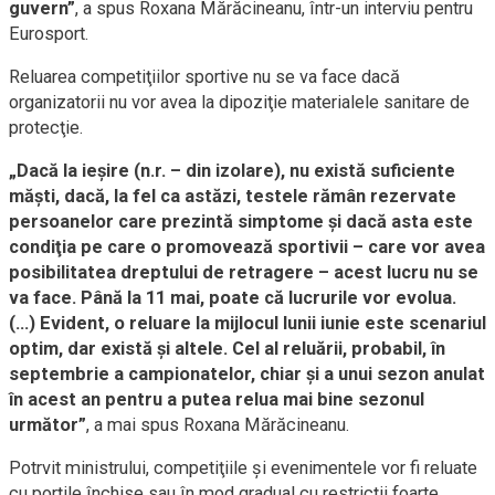
guvern”
, a spus Roxana Mărăcineanu, într-un interviu pentru
Eurosport.
Reluarea competiţiilor sportive nu se va face dacă
organizatorii nu vor avea la dipoziţie materialele sanitare de
protecţie.
„Dacă la ieşire (n.r. – din izolare), nu există suficiente
măşti, dacă, la fel ca astăzi, testele rămân rezervate
persoanelor care prezintă simptome şi dacă asta este
condiţia pe care o promovează sportivii – care vor avea
posibilitatea dreptului de retragere – acest lucru nu se
va face. Până la 11 mai, poate că lucrurile vor evolua.
(…) Evident, o reluare la mijlocul lunii iunie este scenariul
optim, dar există şi altele. Cel al reluării, probabil, în
septembrie a campionatelor, chiar şi a unui sezon anulat
în acest an pentru a putea relua mai bine sezonul
următor”
, a mai spus Roxana Mărăcineanu.
Potrvit ministrului, competiţiile şi evenimentele vor fi reluate
cu porţile închise sau în mod gradual cu restricţii foarte