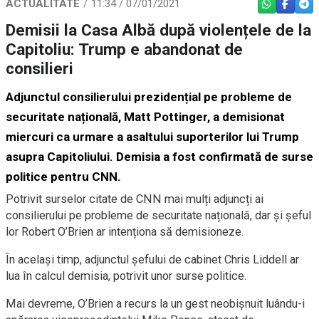
ACTUALITATE
11:34 / 07/01/2021
WHATSAPP
FACEBO
TEL
Demisii la Casa Albă după violențele de la
Capitoliu: Trump e abandonat de
consilieri
Adjunctul consilierului prezidențial pe probleme de
securitate națională, Matt Pottinger, a demisionat
miercuri ca urmare a asaltului suporterilor lui Trump
asupra Capitoliului. Demisia a fost confirmată de surse
politice pentru CNN.
Potrivit surselor citate de CNN mai mulți adjuncți ai
consilierului pe probleme de securitate națională, dar și șeful
lor Robert O’Brien ar intenționa să demisioneze.
În același timp, adjunctul șefului de cabinet Chris Liddell ar
lua în calcul demisia, potrivit unor surse politice.
Mai devreme, O’Brien a recurs la un gest neobișnuit luându-i