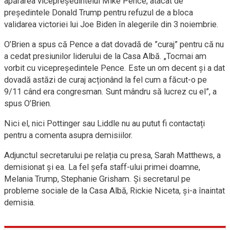
apărarea vicepreședintelui Mike Pence, atacat de
președintele Donald Trump pentru refuzul de a bloca
validarea victoriei lui Joe Biden în alegerile din 3 noiembrie.
O’Brien a spus că Pence a dat dovadă de ”curaj” pentru că nu
a cedat presiunilor liderului de la Casa Albă. „Tocmai am
vorbit cu vicepreședintele Pence. Este un om decent și a dat
dovadă astăzi de curaj acționând la fel cum a făcut-o pe
9/11 când era congresman. Sunt mândru să lucrez cu el”, a
spus O’Brien.
Nici el, nici Pottinger sau Liddle nu au putut fi contactați
pentru a comenta asupra demisiilor.
Adjunctul secretarului pe relația cu presa, Sarah Matthews, a
demisionat și ea. La fel șefa staff-ului primei doamne,
Melania Trump, Stephanie Grisham. Și secretarul pe
probleme sociale de la Casa Albă, Rickie Niceta, și-a înaintat
demisia.