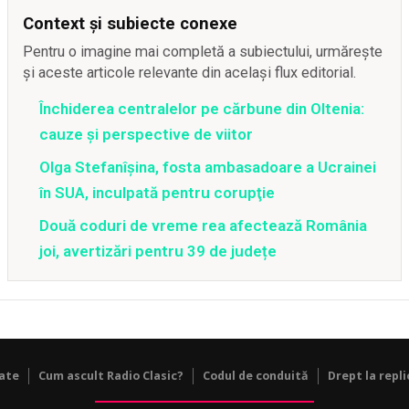
Context și subiecte conexe
Pentru o imagine mai completă a subiectului, urmărește
și aceste articole relevante din același flux editorial.
Închiderea centralelor pe cărbune din Oltenia:
cauze și perspective de viitor
Olga Stefanîşina, fosta ambasadoare a Ucrainei
în SUA, inculpată pentru corupţie
Două coduri de vreme rea afectează România
joi, avertizări pentru 39 de județe
tate
Cum ascult Radio Clasic?
Codul de conduită
Drept la repli