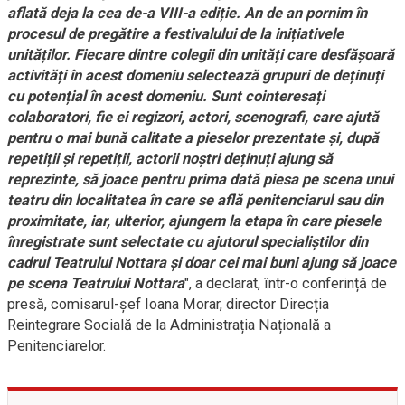
aflată deja la cea de-a VIII-a ediție. An de an pornim în
procesul de pregătire a festivalului de la inițiativele
unităților. Fiecare dintre colegii din unități care desfășoară
activități în acest domeniu selectează grupuri de deținuți
cu potențial în acest domeniu. Sunt cointeresați
colaboratori, fie ei regizori, actori, scenografi, care ajută
pentru o mai bună calitate a pieselor prezentate și, după
repetiții și repetiții, actorii noștri deținuți ajung să
reprezinte, să joace pentru prima dată piesa pe scena unui
teatru din localitatea în care se află penitenciarul sau din
proximitate, iar, ulterior, ajungem la etapa în care piesele
înregistrate sunt selectate cu ajutorul specialiștilor din
cadrul Teatrului Nottara și doar cei mai buni ajung să joace
pe scena Teatrului Nottara
", a declarat, într-o conferință de
presă, comisarul-șef Ioana Morar, director Direcția
Reintegrare Socială de la Administrația Națională a
Penitenciarelor.