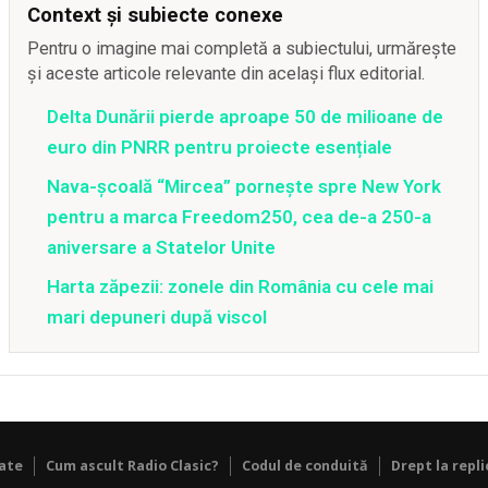
Context și subiecte conexe
Pentru o imagine mai completă a subiectului, urmărește
și aceste articole relevante din același flux editorial.
Delta Dunării pierde aproape 50 de milioane de
euro din PNRR pentru proiecte esențiale
Nava-școală “Mircea” pornește spre New York
pentru a marca Freedom250, cea de-a 250-a
aniversare a Statelor Unite
Harta zăpezii: zonele din România cu cele mai
mari depuneri după viscol
tate
Cum ascult Radio Clasic?
Codul de conduită
Drept la repli