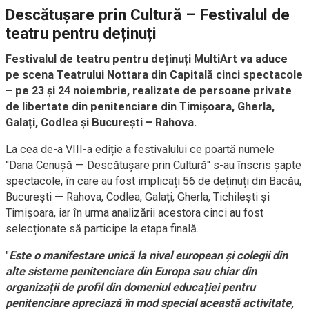
Descătușare prin Cultură – Festivalul de
teatru pentru deținuți
Festivalul de teatru pentru deținuți MultiArt va aduce
pe scena Teatrului Nottara din Capitală cinci spectacole
– pe 23 și 24 noiembrie, realizate de persoane private
de libertate din penitenciare din Timișoara, Gherla,
Galați, Codlea și București – Rahova.
La cea de-a VIII-a ediție a festivalului ce poartă numele
''Dana Cenușă — Descătușare prin Cultură'' s-au înscris șapte
spectacole, în care au fost implicați 56 de deținuți din Bacău,
București — Rahova, Codlea, Galați, Gherla, Tichilești și
Timișoara, iar în urma analizării acestora cinci au fost
selecționate să participe la etapa finală.
"
Este o manifestare unică la nivel european și colegii din
alte sisteme penitenciare din Europa sau chiar din
organizații de profil din domeniul educației pentru
penitenciare apreciază în mod special această activitate,