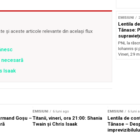
EMISIUNI
2
Lentila d
Tănase: P
 și aceste articole relevante din același flux
supravieț
PNL la răscr
Iohannis și 
mânesc
Vineri, 29 m
e necesară
is Isaak
EMISIUNI
6 luni ago
EMISIUNI
6 luni 
Armand Goșu –
Titanii, vineri, ora 21:00: Shania
Lentila de con
ră
Twain și Chris Isaak
Tănase – Des
imprevizibilulu