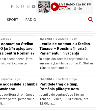
LIVE RADIO CLASIC FM
Lily Allen - Smile
SPORT
RADIO
 zile ago
EMISIUNI
2 săptămâni ago
 contact cu Stelian
Lentila de contact cu Stelian
O țară în așteptare,
Tănase – România în criză,
ză pentru România?
Parlamentul în vacanță
e din acest sezon: între
În ediția din această săptămână a
c și o vară cu multe
emisiunii „Lentila de contact”, Stelian
Tănase pornește de...
2 săptămâni ago
EMISIUNI
3 săptămâni ago
je accesibile schimbă
Partidele trag de timp,
 românesc
România plătește nota
de pe litoralul românesc
„Lentila de contact”, cu Stelian
ptate pentru persoanele
Tănase – vineri, 17 iulie 2026, ora
i,...
12:00, la...