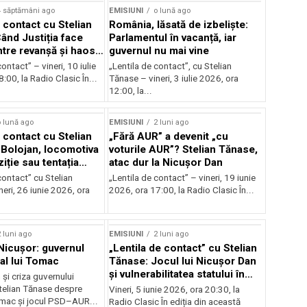
4 săptămâni ago
EMISIUNI
o lună ago
 contact cu Stelian
România, lăsată de izbeliște:
ând Justiția face
Parlamentul în vacanță, iar
Între revanșă și haos
guvernul nu mai vine
nal
ontact” – vineri, 10 iulie
„Lentila de contact”, cu Stelian
:00, la Radio Clasic În...
Tănase – vineri, 3 iulie 2026, ora
12:00, la...
 lună ago
EMISIUNI
2 luni ago
 contact cu Stelian
„Fără AUR” a devenit „cu
Bolojan, locomotiva
voturile AUR”? Stelian Tănase,
iție sau tentația
atac dur la Nicușor Dan
contact” cu Stelian
„Lentila de contact” – vineri, 19 iunie
eri, 26 iunie 2026, ora
2026, ora 17:00, la Radio Clasic În...
 luni ago
EMISIUNI
2 luni ago
 Nicușor: guvernul
„Lentila de contact” cu Stelian
 al lui Tomac
Tănase: Jocul lui Nicușor Dan
și vulnerabilitatea statului în
și criza guvernului
fața crizelor
Stelian Tănase despre
Vineri, 5 iunie 2026, ora 20:30, la
mac și jocul PSD–AUR...
Radio Clasic În ediția din această