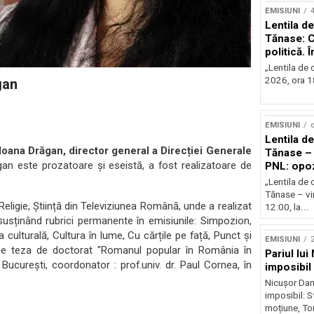
EMISIUNI
Lentila de
Tănase: C
politică. 
instituțio
„Lentila de c
2026, ora 18
gan
EMISIUNI
o
Lentila de
 Ioana Drăgan, director general a Direcției Generale
Tănase – 
an este prozatoare și eseistă, a fost realizatoare de
PNL: opoz
puterii?
„Lentila de 
Tănase – vin
Religie, Știință din Televiziunea Română, unde a realizat
12:00, la...
susținând rubrici permanente în emisiunile: Simpozion,
a culturală, Cultura în lume, Cu cărțile pe față, Punct și
EMISIUNI
2
sține teza de doctorat "Romanul popular în România în
Pariul lui
i București, coordonator : prof.univ. dr. Paul Cornea, în
imposibil
Nicușor Dan 
imposibil: 
moțiune, To