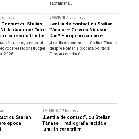
săptămână...
 luni ago
EMISIUNI
3 luni ago
e Contact cu Stelian
Lentila de contact cu Stelian
NL la răscruce: între
Tănase – Ce vrea Nicușor
uire și reconstrucție
Dan? European sau pro-
occidental?
uce: între moștenirea lui
„Lentila de contact” – Stelian Tănase
provocarea reconstrucției
despre România blocată politic și
ai 2026,...
Europa care riscă...
ago
EMISIUNI
7 luni ago
tact cu Stelian
„Lentila de contact”, cu Stelian
pre epoca
Tănase – radiografia lucidă a
i
lumii în care trăim