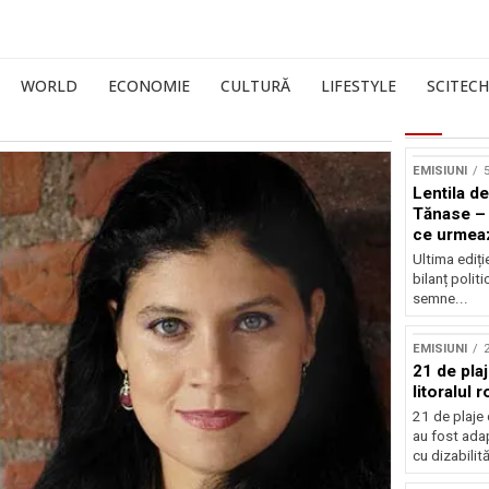
WORLD
ECONOMIE
CULTURĂ
LIFESTYLE
SCITECH
EMISIUNI
5
Lentila de
Tănase – 
ce urmea
Ultima ediți
bilanț politi
semne...
EMISIUNI
21 de pla
litoralul
21 de plaje 
au fost ada
cu dizabilităț