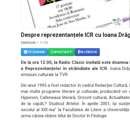
Despre reprezentanțele ICR cu Ioana Dră
EMISIUNI
11:09
TELEGRAM
WHATSAPP
FACEBOOK
De la ora 12.00, la Radio Clasic invitată este doamna
a Reprezentanțelor în străinătate ale ICR.
Ioana Drăg
emisiuni culturale la TVR.
Din anul 1995 a fost redactor în cadrul Redacției Cultură, 
mai multe programe literare și culturale, producând ori 
Hyperion, Cafeneaua literară, Orizont cultural, Actualitate
de la capăt,? Studioul Artelor. În aprilie 2001, își su
secolul al XIX-lea" la Facultatea de Litere a Universități
urma căreia obține titlul de Doctor în Filologie.