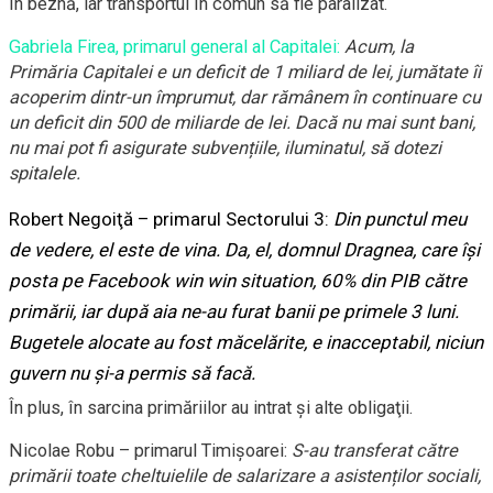
în beznă, iar transportul în comun să fie paralizat.
Gabriela Firea, primarul general al Capitalei:
Acum, la
Primăria Capitalei e un deficit de 1 miliard de lei, jumătate îi
acoperim dintr-un împrumut, dar rămânem în continuare cu
un deficit din 500 de miliarde de lei. Dacă nu mai sunt bani,
nu mai pot fi asigurate subvențiile, iluminatul, să dotezi
spitalele.
Robert Negoiţă – primarul Sectorului 3:
Din
p
unctul
meu
de vedere, el este de vina. Da, el, domnul Dragnea, care își
posta pe Facebook win win situation, 60% din PIB către
primării, iar după aia ne-au furat banii pe primele 3 luni.
Bugetele alocate au fost măcelărite, e inacceptabil, niciun
guvern nu și-a permis să facă.
În plus, în sarcina primăriilor au intrat şi alte obligaţii.
Nicolae Robu – primarul Timişoarei:
S-au transferat către
primării toate cheltuielile de salarizare a asistenților sociali,