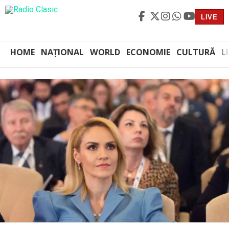
LIVE
HOME
NAȚIONAL
WORLD
ECONOMIE
CULTURĂ
L