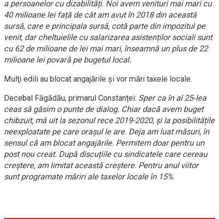
a persoanelor cu dizabilități. Noi avem venituri mai mari cu
40 milioane lei față de cât am avut în 2018 din această
sursă, care e principala sursă, cotă parte din impozitul pe
venit, dar cheltuielile cu salarizarea asistenților sociali sunt
cu 62 de milioane de lei mai mari, înseamnă un plus de 22
milioane lei povară pe bugetul local.
Mulţi edili au blocat angajările şi vor mări taxele locale.
Decebal Făgădău, primarul Constanței:
Sper ca în al 25-lea
ceas să găsim o punte de dialog. Chiar dacă avem buget
chibzuit, mă uit la sezonul rece 2019-2020, și la posibilitățile
neexploatate pe care orașul le are. Deja am luat măsuri, în
sensul că am blocat angajările. Permitem doar pentru un
post nou creat. După discuțiile cu sindicatele care cereau
creştere, am limitat această creştere. Pentru anul viitor
sunt programate măriri ale taxelor locale în 15%
.