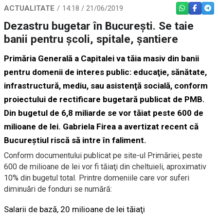
ACTUALITATE
14:18 / 21/06/2019
WHATSAPP
FACEBO
TEL
Dezastru bugetar în București. Se taie
banii pentru școli, spitale, șantiere
Primăria Generală a Capitalei va tăia masiv din banii
pentru domenii de interes public: educaţie, sănătate,
infrastructură, mediu, sau asistenţă socială,
conform
proiectului de rectificare bugetară publicat de PMB.
Din bugetul de 6,8 miliarde se vor tăiat peste 600 de
milioane de lei.
Gabriela Firea a avertizat recent că
Bucureștiul riscă să intre în faliment.
Conform documentului publicat pe site-ul Primăriei, peste
600 de milioane de lei vor fi tăiaţi din cheltuieli, aproximativ
10% din bugetul total. Printre domeniile care vor suferi
diminuări de fonduri se numără:
Salarii de bază, 20 milioane de lei tăiaţi