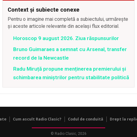
Context și subiecte conexe
Pentru o imagine mai completă a subiectului, urmărește
și aceste articole relevante din același flux editorial.
Horoscop 9 august 2026. Ziua răspunsurilor
Bruno Guimaraes a semnat cu Arsenal, transfer
record de la Newcastle
Radu Miruță propune menținerea premierului și
schimbarea miniștrilor pentru stabilitate politică
tate
Cum ascult Radio Clasic?
Codul de conduită
Drept la repli
© Radio Clasic, 2026