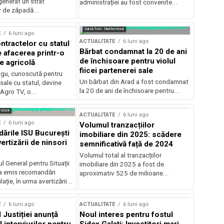
generat un strat
administrației au fost convenite...
v de zăpadă...
Sursă foto: Shutterstock
E
6 luni ago
ACTUALITATE
6 luni ago
ntractelor cu statul
Bărbat condamnat la 20 de ani
e afacerea printr-o
de închisoare pentru violul
e agricolă
fiicei partenerei sale
gu, cunoscută pentru
Un bărbat din Arad a fost condamnat
sale cu statul, devine
la 20 de ani de închisoare pentru...
 Agro TV, o...
rstock
ACTUALITATE
6 luni ago
E
6 luni ago
Volumul tranzacțiilor
rile ISU București
imobiliare din 2025: scădere
ertizării de ninsori
semnificativă față de 2024
Volumul total al tranzacțiilor
l General pentru Situații
imobiliare din 2025 a fost de
a emis recomandări
aproximativ 525 de milioane...
ție, în urma avertizării...
E
6 luni ago
ACTUALITATE
6 luni ago
 Justiției anunță
Noul interes pentru fostul