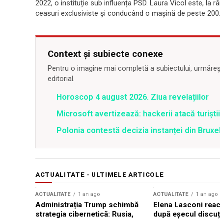
2022, o instituție sub influența PSD. Laura Vicol este, la r
ceasuri exclusiviste și conducând o mașină de peste 200.
Context și subiecte conexe
Pentru o imagine mai completă a subiectului, urmărește
editorial.
Horoscop 4 august 2026. Ziua revelațiilor
Microsoft avertizează: hackerii atacă turiștii 
Polonia contestă decizia instanței din Bruxe
ACTUALITATE - ULTIMELE ARTICOLE
ACTUALITATE
1 an ago
ACTUALITATE
1 an ago
Administrația Trump schimbă
Elena Lasconi rea
strategia cibernetică: Rusia,
după eșecul discuți