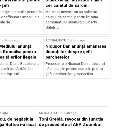
 interviurilor pentru
Sidex Galați: Investitori mari
-șefi
cer caietul de sarcini
stiției a stabilit perioada
Mai mulți investitori au solicitat
i desfășurate interviurile
caietul de sarcini pentru licitația
ile de...
combinatului siderurgic Liberty
Galați,...
E
6 luni ago
ACTUALITATE
6 luni ago
 Mediului anunță
Nicușor Dan anunță amânarea
n Romsilva pentru
discuțiilor despre șefii
 tăierilor ilegale
parchetelor
iului, Diana Buzoianu, a
Președintele Nicușor Dan a declarat
 speră ca săptămâna
că discuțiile privind numirile pentru
fie adoptată...
șefii parchetelor și serviciilor...
n ago
ACTUALITATE
1 an ago
ACTUALITATE
u, de negăsit la
Toni Greblă, revocat din funcția
Ilie Boloj
ția Buftea i-a lăsat
de președinte al AEP. Zsombor
alegerilor