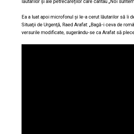
lăutarilor și ale petrecăreților care cântau „Noi sunte
Ea a luat apoi microfonul şi le-a cerut lăutarilor să î
Situaţii de Urgenţă, Raed Arafat: „Bagă-i ceva de româ
versurile modificate, sugerându-se ca Arafat să plece 