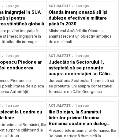
E
1 an ago
ACTUALITATE
1 an ago
a imigrației în SUA
Olanda intenționează să își
ză și pentru
dubleze efectivele militare
a științifică globală
până în 2030
cte privind imigrația în
Ministerul Apărării din Olanda a
e stârnesc îngrijorare în
anunțat recent un obiectiv ambițios
tătorilor din întreaga...
de a mai mult...
E
1 an ago
ACTUALITATE
1 an ago
Popescu Piedone ar
Judecătoria Sectorului 1,
ăsi conducerea
așteptată să se pronunțe
asupra contestației lui Călin
Georgescu privind controlul
pescu Piedone se
Judecătoria Sectorului 1 urmează să
judiciar
 posibilitatea de a pleca
se pronunțe luni asupra contestației
erea Autorității...
formulate de Călin Georgescu...
E
1 an ago
ACTUALITATE
1 an ago
 plecat la Londra cu
Ilie Bolojan, la Summitul
e linie
liderilor privind Ucraina:
România susține un dialog
 interimar al României, Ilie
transatlantic pentru securitate
ost surprins călătorind la
Președintele interimar al României, Ilie
și stabilitate
ic într-un...
Bolojan, participă duminică la