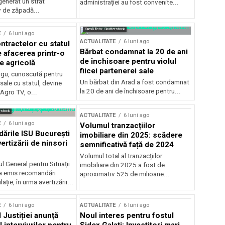
generat un strat
administrației au fost convenite...
v de zăpadă...
Sursă foto: Shutterstock
E
6 luni ago
ACTUALITATE
6 luni ago
ntractelor cu statul
Bărbat condamnat la 20 de ani
e afacerea printr-o
de închisoare pentru violul
e agricolă
fiicei partenerei sale
gu, cunoscută pentru
Un bărbat din Arad a fost condamnat
sale cu statul, devine
la 20 de ani de închisoare pentru...
 Agro TV, o...
rstock
ACTUALITATE
6 luni ago
E
6 luni ago
Volumul tranzacțiilor
rile ISU București
imobiliare din 2025: scădere
ertizării de ninsori
semnificativă față de 2024
Volumul total al tranzacțiilor
l General pentru Situații
imobiliare din 2025 a fost de
a emis recomandări
aproximativ 525 de milioane...
ție, în urma avertizării...
E
6 luni ago
ACTUALITATE
6 luni ago
 Justiției anunță
Noul interes pentru fostul