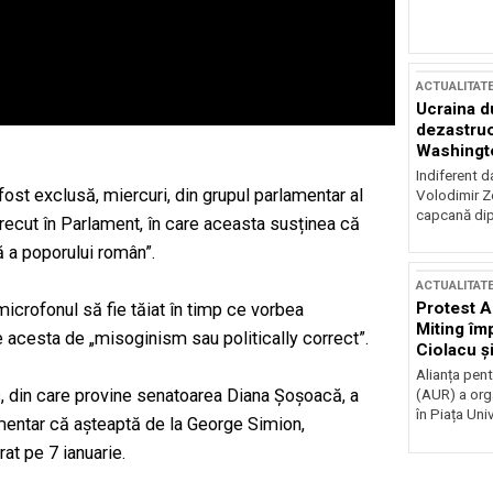
ACTUALITAT
Ucraina d
dezastruo
Washingto
incertitud
Indiferent d
st exclusă, miercuri, din grupul parlamentar al
Volodimir Ze
capcană dip
recut în Parlament, în care aceasta susținea că
 a poporului român”.
ACTUALITAT
Protest A
 microfonul să fie tăiat în timp ce vorbea
Miting îm
 acesta de „misoginism sau politically correct”.
Ciolacu ș
Victoriei
Alianța pen
, din care provine senatoarea Diana Şoşoacă, a
(AUR) a org
în Piața Univ
mentar că așteaptă de la George Simion,
at pe 7 ianuarie.