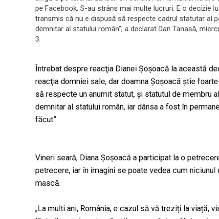
pe Facebook. S-au strâns mai multe lucruri. E o decizie lua
transmis că nu e dispusă să respecte cadrul statutar al par
demnitar al statului român”, a declarat Dan Tanasă, miercu
3.
Întrebat despre reacţia Dianei Şoşoacă la această de
reacţia domniei sale, dar doamna Şoşoacă ştie foarte b
să respecte un anumit statut, şi statutul de membru al
demnitar al statului român, iar dânsa a fost în permane
făcut”.
Vineri seară, Diana Șoșoacă a participat la o petrecere 
petrecere, iar în imagini se poate vedea cum niciunul d
mască.
„La multi ani, România, e cazul să vă treziți la viață, vi