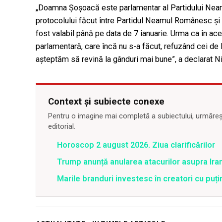
„Doamna Şoşoacă este parlamentar al Partidului Neam
protocolului făcut între Partidul Neamul Românesc şi
fost valabil până pe data de 7 ianuarie. Urma ca în a
parlamentară, care încă nu s-a făcut, refuzând cei de 
aşteptăm să revină la gânduri mai bune”, a declarat N
Context și subiecte conexe
Pentru o imagine mai completă a subiectului, urmărește
editorial.
Horoscop 2 august 2026. Ziua clarificărilor
Trump anunță anularea atacurilor asupra Iran
Marile branduri investesc în creatori cu puți