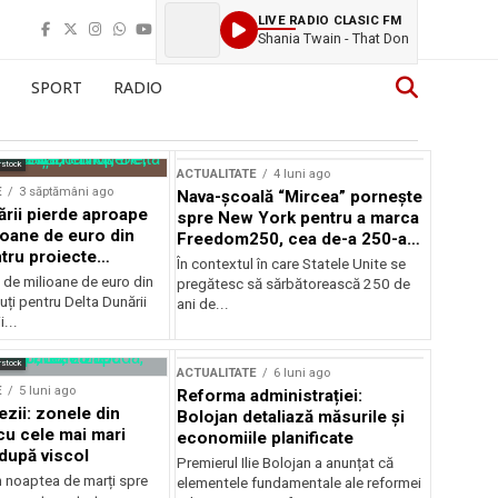
LIVE RADIO CLASIC FM
Shania Twain - That Don
SPORT
RADIO
rstock
ACTUALITATE
4 luni ago
E
3 săptămâni ago
Nava-școală “Mircea” pornește
ării pierde aproape
spre New York pentru a marca
ioane de euro din
Freedom250, cea de-a 250-a
tru proiecte
aniversare a Statelor Unite
În contextul în care Statele Unite se
de milioane de euro din
pregătesc să sărbătorească 250 de
ți pentru Delta Dunării
ani de...
...
rstock
ACTUALITATE
6 luni ago
E
5 luni ago
Reforma administrației:
ezii: zonele din
Bolojan detaliază măsurile și
u cele mai mari
economiile planificate
după viscol
Premierul Ilie Bolojan a anunțat că
n noaptea de marți spre
elementele fundamentale ale reformei