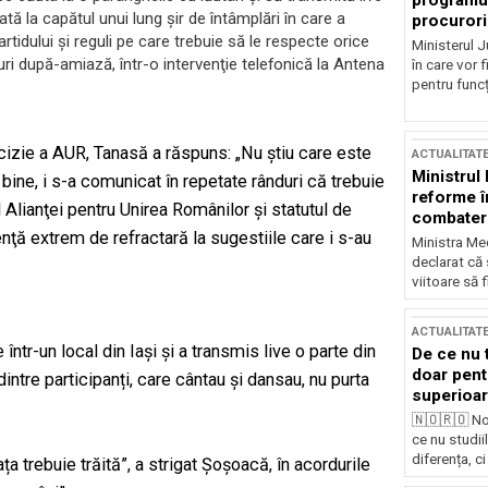
programul
tă la capătul unui lung şir de întâmplări în care a
procurori
tidului şi reguli pe care trebuie să le respecte orice
Ministerul Ju
ri după-amiază, într-o intervenţie telefonică la Antena
în care vor f
pentru funcți
cizie a AUR, Tanasă a răspuns: „Nu ştiu care este
ACTUALITAT
Ministrul
ine, i s-a comunicat în repetate rânduri că trebuie
reforme î
 Alianţei pentru Unirea Românilor şi statutul de
combaterea
nţă extrem de refractară la sugestiile care i s-au
Ministra Med
declarat că
viitoare să 
ACTUALITAT
într-un local din Iași și a transmis live o parte din
De ce nu 
doar pentr
intre participanți, care cântau și dansau, nu purta
superioar
🇳🇴🇷🇴 No
ce nu studii
diferența, ci
ața trebuie trăită”, a strigat Șoșoacă, în acordurile