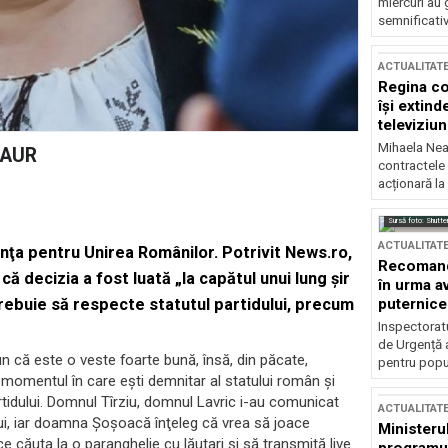
miercuri au 
semnificati
ACTUALITAT
Regina co
își extind
televiziun
Mihaela Nea
l AUR
contractele 
acționară la
Sursă foto: Shutte
ACTUALITAT
nţa pentru Unirea Românilor. Potrivit News.ro,
Recomandă
 decizia a fost luată „la capătul unui lung şir
în urma av
trebuie să respecte statutul partidului, precum
puternice
Inspectoratu
de Urgență 
n că este o veste foarte bună, însă, din păcate,
pentru popula
 momentul în care eşti demnitar al statului român şi
rtidului. Domnul Tîrziu, domnul Lavric i-au comunicat
ACTUALITAT
ui, iar doamna Şoşoacă înţeleg că vrea să joace
Ministerul
e căuta la o paranghelie cu lăutari şi să transmită live