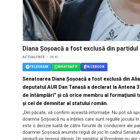
Diana Şoşoacă a fost exclusă din partidu
ACTUALITATE
08:40
TELEGRAM
WHATSAPP
FACEBOOK
Senatoarea Diana Şoşoacă a fost exclusă din Alia
deputatul AUR Dan Tanasă a declarat la Antena 3 că
de întâmplări” şi că orice membru al formaţiunii 
şi cel de demnitar al statului român.
„Din păcate, vă confirm această informaţie. Nu pot să spu
doamna Şoşoacă nu a înţeles care sunt regulile jocului în
este o decizie luată de către forurile de conducere ale pa
doamnei Şoşoacă anumite reguli de joc în cadrul Senatul
singură pe terenul dânsei. Un senator al României nu are c