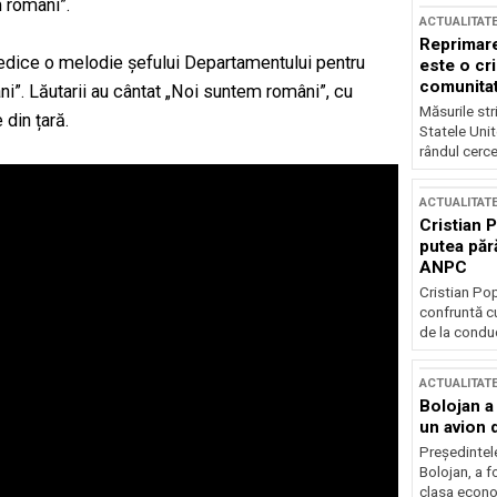
m români”.
ACTUALITAT
Reprimare
i dedice o melodie șefului Departamentului pentru
este o cri
comunitate
ni”. Lăutarii au cântat „Noi suntem români”, cu
Măsurile stri
din țară.
Statele Unit
rândul cerce
ACTUALITAT
Cristian 
putea păr
ANPC
Cristian Po
confruntă cu
de la conduc
ACTUALITAT
Bolojan a
un avion d
Președintele
Bolojan, a f
clasa econom