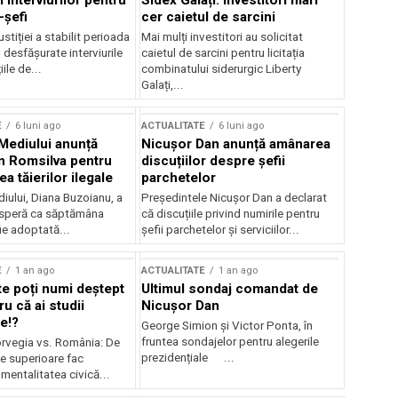
 interviurilor pentru
Sidex Galați: Investitori mari
-șefi
cer caietul de sarcini
stiției a stabilit perioada
Mai mulți investitori au solicitat
i desfășurate interviurile
caietul de sarcini pentru licitația
ile de...
combinatului siderurgic Liberty
Galați,...
E
6 luni ago
ACTUALITATE
6 luni ago
 Mediului anunță
Nicușor Dan anunță amânarea
n Romsilva pentru
discuțiilor despre șefii
 tăierilor ilegale
parchetelor
iului, Diana Buzoianu, a
Președintele Nicușor Dan a declarat
 speră ca săptămâna
că discuțiile privind numirile pentru
fie adoptată...
șefii parchetelor și serviciilor...
E
1 an ago
ACTUALITATE
1 an ago
te poți numi deștept
Ultimul sondaj comandat de
u că ai studii
Nicușor Dan
e!?
George Simion și Victor Ponta, în
fruntea sondajelor pentru alegerile
rvegia vs. România: De
prezidențiale ...
le superioare fac
 mentalitatea civică...