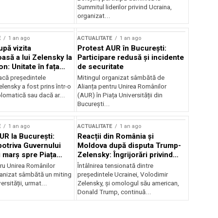
Summitul liderilor privind Ucraina,
organizat...
E
1 an ago
ACTUALITATE
1 an ago
upă vizita
Protest AUR în București:
asă a lui Zelensky la
Participare redusă și incidente
n: Unitate în fața
de securitate
inii
acă președintele
Mitingul organizat sâmbătă de
lensky a fost prins într-o
Alianța pentru Unirea Românilor
lomatică sau dacă ar...
(AUR) în Piața Universității din
București...
E
1 an ago
ACTUALITATE
1 an ago
UR la București:
Reacții din România și
potriva Guvernului
Moldova după disputa Trump-
i marș spre Piața
Zelensky: Îngrijorări privind
securitatea regională
tru Unirea Românilor
Întâlnirea tensionată dintre
anizat sâmbătă un miting
președintele Ucrainei, Volodimir
ersității, urmat...
Zelensky, și omologul său american,
Donald Trump, continuă...