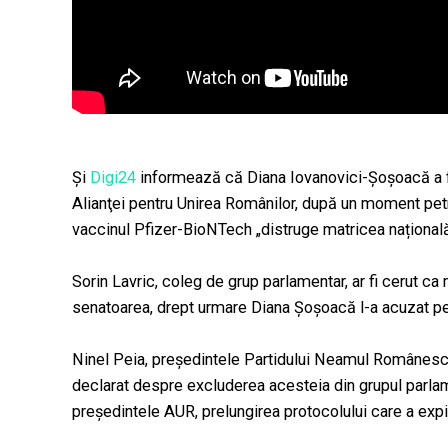
Și
Digi24
informează că Diana Iovanovici-Șoșoacă a fo
Alianţei pentru Unirea Românilor, după un moment pet
vaccinul Pfizer-BioNTech „distruge matricea națională
Sorin Lavric, coleg de grup parlamentar, ar fi cerut ca
senatoarea, drept urmare Diana Șoșoacă l-a acuzat pe
Ninel Peia, preşedintele Partidului Neamul Românesc
declarat despre excluderea acesteia din grupul parla
președintele AUR, prelungirea protocolului care a expir