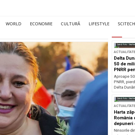
WORLD
ECONOMIE
CULTURĂ
LIFESTYLE
SCITECH
Sursă foto: Shutte
ACTUALITAT
Delta Dun
50 de mil
PNRR pen
esențiale
Aproape 50 
PNRR, pierdu
Delta Dunării
Sursă foto: Shutte
ACTUALITAT
Harta zăp
România c
depuneri 
Ninsorile di