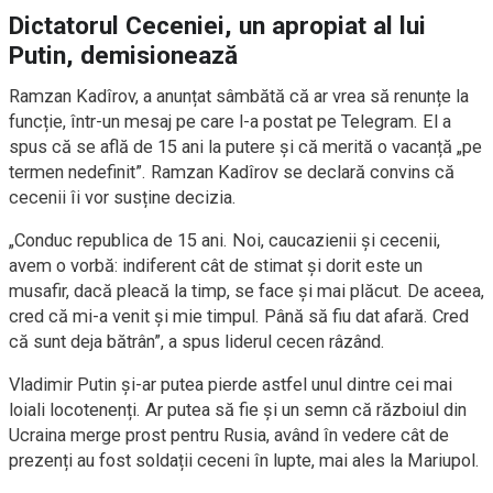
Dictatorul Ceceniei, un apropiat al lui
Putin, demisionează
Ramzan Kadîrov, a anunțat sâmbătă că ar vrea să renunțe la
funcție, într-un mesaj pe care l-a postat pe Telegram. El a
spus că se află de 15 ani la putere și că merită o vacanță „pe
termen nedefinit”. Ramzan Kadîrov se declară convins că
cecenii îi vor susține decizia.
„Conduc republica de 15 ani. Noi, caucazienii și cecenii,
avem o vorbă: indiferent cât de stimat și dorit este un
musafir, dacă pleacă la timp, se face și mai plăcut. De aceea,
cred că mi-a venit și mie timpul. Până să fiu dat afară. Cred
că sunt deja bătrân”, a spus liderul cecen râzând.
Vladimir Putin și-ar putea pierde astfel unul dintre cei mai
loiali locotenenți. Ar putea să fie și un semn că războiul din
Ucraina merge prost pentru Rusia, având în vedere cât de
prezenți au fost soldații ceceni în lupte, mai ales la Mariupol.