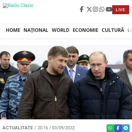
LIVE
HOME
NAȚIONAL
WORLD
ECONOMIE
CULTURĂ
L
ACTUALITATE
20:16 / 03/09/2022
WHATSAPP
FACEBO
TEL