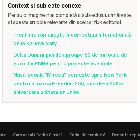
Context și subiecte conexe
Pentru o imagine mai completă a subiectului, urmărește
și aceste articole relevante din același flux editorial.
Trei filme româneşti, în competiţia internaţională
de la Karlovy Vary
Delta Dunării pierde aproape 50 de milioane de
euro din PNRR pentru proiecte esențiale
Nava-școală “Mircea” pornește spre New York
pentru a marca Freedom250, cea de-a 250-a
aniversare a Statelor Unite
tate
Cum ascult Radio Clasic?
Codul de conduită
Drept la repli