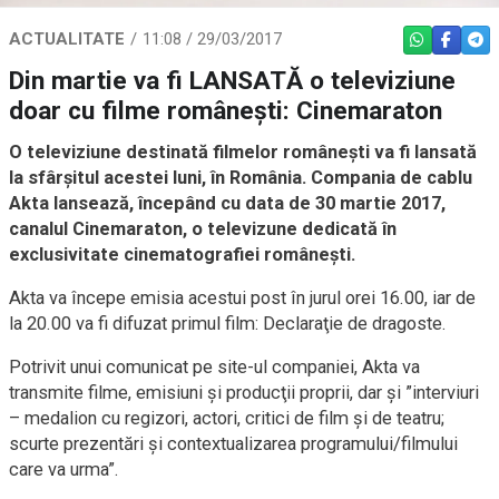
ACTUALITATE
11:08 / 29/03/2017
WHATSAPP
FACEBO
TEL
Din martie va fi LANSATĂ o televiziune
doar cu filme româneşti: Cinemaraton
O televiziune destinată filmelor româneşti va fi lansată
la sfârşitul acestei luni, în România. Compania de cablu
Akta lansează, începând cu data de 30 martie 2017,
canalul Cinemaraton, o televizune dedicată în
exclusivitate cinematografiei româneşti.
Akta va începe emisia acestui post în jurul orei 16.00, iar de
la 20.00 va fi difuzat primul film: Declaraţie de dragoste.
Potrivit unui comunicat pe site-ul companiei, Akta va
transmite filme, emisiuni şi producţii proprii, dar şi ”interviuri
– medalion cu regizori, actori, critici de film şi de teatru;
scurte prezentări şi contextualizarea programului/filmului
care va urma”.