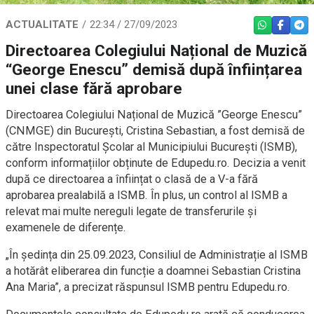
ACTUALITATE
22:34 / 27/09/2023
WHATSAPP
FACEBO
TEL
Directoarea Colegiului Național de Muzică
“George Enescu” demisă după înființarea
unei clase fără aprobare
Directoarea Colegiului Național de Muzică ”George Enescu”
(CNMGE) din București, Cristina Sebastian, a fost demisă de
către Inspectoratul Școlar al Municipiului București (ISMB),
conform informațiilor obținute de Edupedu.ro. Decizia a venit
după ce directoarea a înființat o clasă de a V-a fără
aprobarea prealabilă a ISMB. În plus, un control al ISMB a
relevat mai multe nereguli legate de transferurile și
examenele de diferențe.
„În ședința din 25.09.2023, Consiliul de Administrație al ISMB
a hotărât eliberarea din funcție a doamnei Sebastian Cristina
Ana Maria”, a precizat răspunsul ISMB pentru Edupedu.ro.