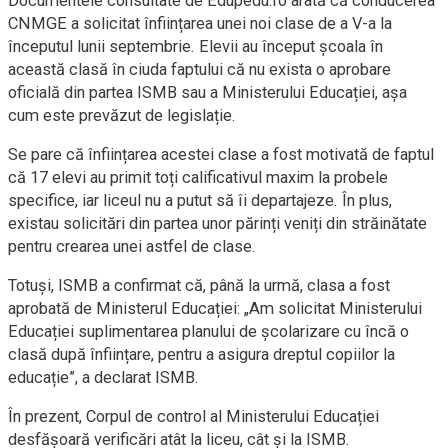
Documentele consultate de Edupedu.ro arată că conducerea
CNMGE a solicitat înființarea unei noi clase de a V-a la
începutul lunii septembrie. Elevii au început școala în
această clasă în ciuda faptului că nu exista o aprobare
oficială din partea ISMB sau a Ministerului Educației, așa
cum este prevăzut de legislație.
Se pare că înființarea acestei clase a fost motivată de faptul
că 17 elevi au primit toți calificativul maxim la probele
specifice, iar liceul nu a putut să îi departajeze. În plus,
existau solicitări din partea unor părinți veniți din străinătate
pentru crearea unei astfel de clase.
Totuși, ISMB a confirmat că, până la urmă, clasa a fost
aprobată de Ministerul Educației: „Am solicitat Ministerului
Educației suplimentarea planului de școlarizare cu încă o
clasă după înființare, pentru a asigura dreptul copiilor la
educație”, a declarat ISMB.
În prezent, Corpul de control al Ministerului Educației
desfășoară verificări atât la liceu, cât și la ISMB.