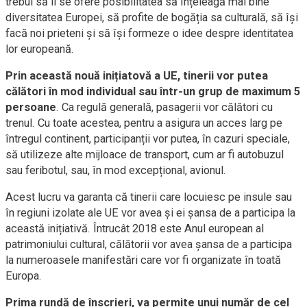
trebui să li se ofere posibilitatea să înțeleagă mai bine
diversitatea Europei, să profite de bogăția sa culturală, să își
facă noi prieteni și să își formeze o idee despre identitatea
lor europeană.
Prin această nouă inițiatovă a UE, tinerii vor putea
călători în mod individual sau într-un grup de maximum 5
persoane
. Ca regulă generală, pasagerii vor călători cu
trenul. Cu toate acestea, pentru a asigura un acces larg pe
întregul continent, participanții vor putea, în cazuri speciale,
să utilizeze alte mijloace de transport, cum ar fi autobuzul
sau feribotul, sau, în mod excepțional, avionul.
Acest lucru va garanta că tinerii care locuiesc pe insule sau
în regiuni izolate ale UE vor avea și ei șansa de a participa la
această inițiativă. Întrucât 2018 este Anul european al
patrimoniului cultural, călătorii vor avea șansa de a participa
la numeroasele manifestări care vor fi organizate în toată
Europa.
Prima rundă de înscrieri, va permite unui număr de cel