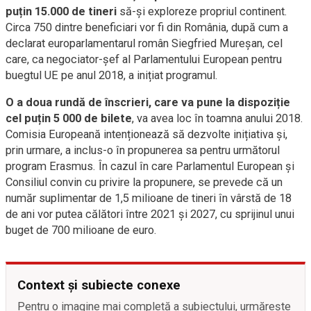
puțin 15.000 de tineri
să-și exploreze propriul continent.
Circa 750 dintre beneficiari vor fi din România, după cum a
declarat europarlamentarul român Siegfried Mureșan, cel
care, ca negociator-șef al Parlamentului European pentru
buegtul UE pe anul 2018, a inițiat programul.
O a doua rundă de înscrieri, care va pune la dispoziție
cel puțin 5 000 de bilete
, va avea loc în toamna anului 2018.
Comisia Europeană intenționează să dezvolte inițiativa și,
prin urmare, a inclus-o în propunerea sa pentru următorul
program Erasmus. În cazul în care Parlamentul European și
Consiliul convin cu privire la propunere, se prevede că un
număr suplimentar de 1,5 milioane de tineri în vârstă de 18
de ani vor putea călători între 2021 și 2027, cu sprijinul unui
buget de 700 milioane de euro.
Context și subiecte conexe
Pentru o imagine mai completă a subiectului, urmărește