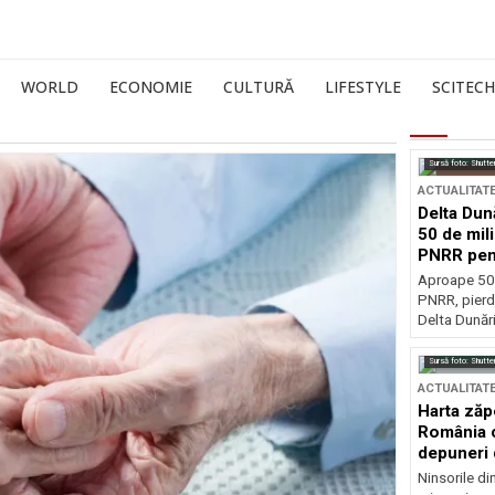
WORLD
ECONOMIE
CULTURĂ
LIFESTYLE
SCITECH
Sursă foto: Shutte
ACTUALITAT
Delta Dun
50 de mil
PNRR pen
esențiale
Aproape 50 
PNRR, pierdu
Delta Dunării
Sursă foto: Shutte
ACTUALITAT
Harta zăp
România c
depuneri 
Ninsorile di