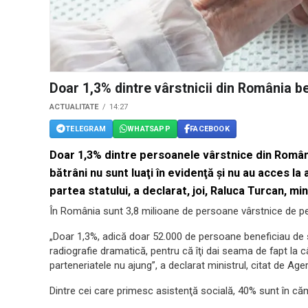
Doar 1,3% dintre vârstnicii din România be
ACTUALITATE
14:27
TELEGRAM
WHATSAPP
FACEBOOK
Doar 1,3% dintre persoanele vârstnice din Români
bătrâni nu sunt luaţi în evidenţă şi nu au acces la
partea statului, a declarat, joi, Raluca Turcan, min
În România sunt 3,8 milioane de persoane vârstnice de pest
„Doar 1,3%, adică doar 52.000 de persoane beneficiau de se
radiografie dramatică, pentru că îţi dai seama de fapt la 
parteneriatele nu ajung”, a declarat ministrul, citat de Age
Dintre cei care primesc asistenţă socială, 40% sunt în căm