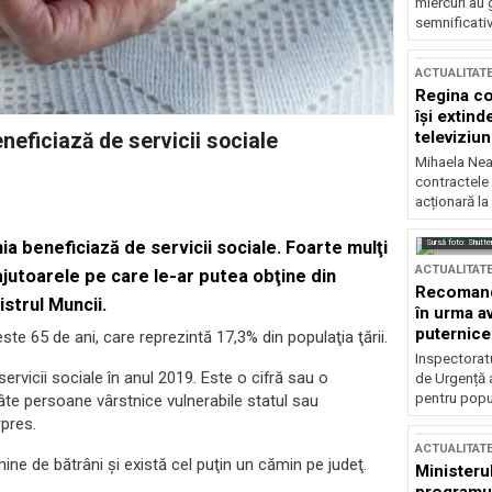
miercuri au 
semnificati
ACTUALITAT
Regina co
își extind
televiziun
neficiază de servicii sociale
Mihaela Nea
contractele 
acționară la
Sursă foto: Shutte
a beneficiază de servicii sociale. Foarte mulţi
ACTUALITAT
 ajutoarele pe care le-ar putea obţine din
Recomandă
istrul Muncii.
în urma av
puternice
e 65 de ani, care reprezintă 17,3% din populaţia ţării.
Inspectoratu
rvicii sociale în anul 2019. Este o cifră sau o
de Urgență 
pentru popula
câte persoane vârstnice vulnerabile statul sau
rpres.
ACTUALITAT
ine de bătrâni şi există cel puţin un cămin pe judeţ.
Ministerul