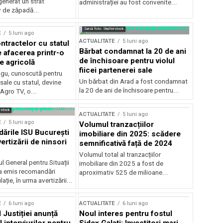
generat un strat
administrației au fost convenite...
v de zăpadă...
Sursă foto: Shutterstock
E
5 luni ago
ACTUALITATE
5 luni ago
ntractelor cu statul
Bărbat condamnat la 20 de ani
e afacerea printr-o
de închisoare pentru violul
e agricolă
fiicei partenerei sale
gu, cunoscută pentru
Un bărbat din Arad a fost condamnat
sale cu statul, devine
la 20 de ani de închisoare pentru...
 Agro TV, o...
rstock
ACTUALITATE
5 luni ago
E
5 luni ago
Volumul tranzacțiilor
rile ISU București
imobiliare din 2025: scădere
ertizării de ninsori
semnificativă față de 2024
Volumul total al tranzacțiilor
l General pentru Situații
imobiliare din 2025 a fost de
a emis recomandări
aproximativ 525 de milioane...
ție, în urma avertizării...
E
6 luni ago
ACTUALITATE
6 luni ago
 Justiției anunță
Noul interes pentru fostul