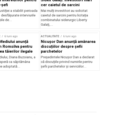
 interviurilor pentru
Sidex Galați: Investitori mari
-șefi
cer caietul de sarcini
stiției a stabilit perioada
Mai mulți investitori au solicitat
i desfășurate interviurile
caietul de sarcini pentru licitația
ile de...
combinatului siderurgic Liberty
Galați,...
E
6 luni ago
ACTUALITATE
6 luni ago
 Mediului anunță
Nicușor Dan anunță amânarea
n Romsilva pentru
discuțiilor despre șefii
 tăierilor ilegale
parchetelor
iului, Diana Buzoianu, a
Președintele Nicușor Dan a declarat
 speră ca săptămâna
că discuțiile privind numirile pentru
fie adoptată...
șefii parchetelor și serviciilor...