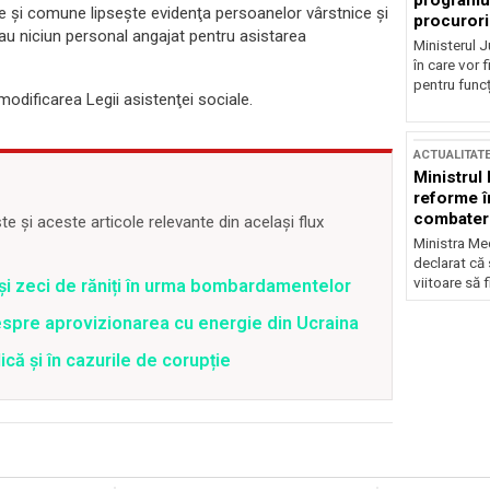
programul
aşe şi comune lipseşte evidenţa persoanelor vârstnice şi
procurori
nu au niciun personal angajat pentru asistarea
Ministerul Ju
în care vor f
pentru funcți
modificarea Legii asistenţei sociale.
ACTUALITAT
Ministrul
reforme î
combaterea
 și aceste articole relevante din același flux
Ministra Med
declarat că
viitoare să 
 și zeci de răniți în urma bombardamentelor
spre aprovizionarea cu energie din Ucraina
că și în cazurile de corupție