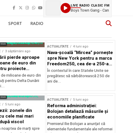
LIVE RADIO CLASIC FM
Boys Town Gang - Can
SPORT
RADIO
rstock
ACTUALITATE
4 luni ago
E
3 săptămâni ago
Nava-școală “Mircea” pornește
ării pierde aproape
spre New York pentru a marca
ioane de euro din
Freedom250, cea de-a 250-a
tru proiecte
aniversare a Statelor Unite
În contextul în care Statele Unite se
de milioane de euro din
pregătesc să sărbătorească 250 de
ți pentru Delta Dunării
ani de...
...
rstock
ACTUALITATE
5 luni ago
E
5 luni ago
Reforma administrației:
ezii: zonele din
Bolojan detaliază măsurile și
u cele mai mari
economiile planificate
după viscol
Premierul Ilie Bolojan a anunțat că
n noaptea de marți spre
elementele fundamentale ale reformei