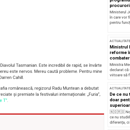
programul
procurori
Ministerul Ju
în care vor f
pentru funcți
ACTUALITAT
Ministrul
reforme î
combaterea
Ministra Med
iavolul Tasmanian. Este incredibil de rapid, se învârte
declarat că
i mereu este nervos. Mereu caută probleme. Pentru mine
viitoare să 
arren Cahill.
grafia românească, regizorul Radu Muntean a debutat
ACTUALITAT
De ce nu 
ciate și premiate la festivaluri internaționale: „Furia”,
doar pentr
ce T”
.
superioar
🇳🇴🇷🇴 No
ce nu studii
diferența, ci