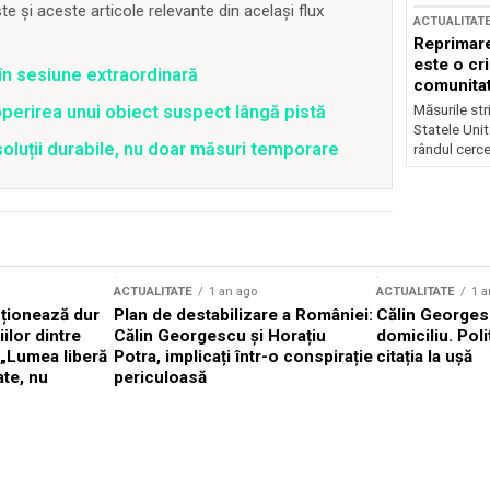
 și aceste articole relevante din același flux
ACTUALITAT
Reprimare
este o cri
t în sesiune extraordinară
comunitate
Măsurile stri
perirea unui obiect suspect lângă pistă
Statele Unit
soluții durabile, nu doar măsuri temporare
rândul cerce
ACTUALITATE
1 an ago
ACTUALITATE
1 a
cționează dur
Plan de destabilizare a României:
Călin Georgesc
ilor dintre
Călin Georgescu și Horațiu
domiciliu. Poli
 „Lumea liberă
Potra, implicați într-o conspirație
citația la ușă
ate, nu
periculoasă