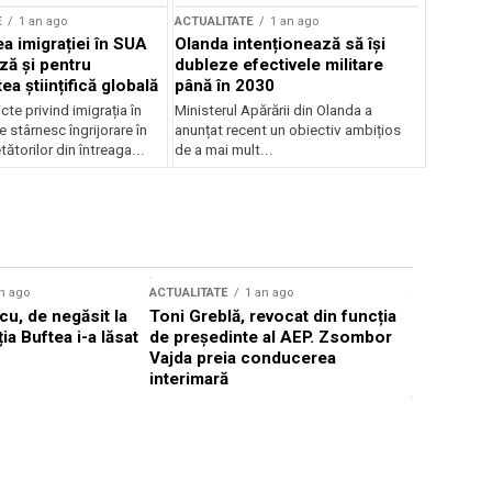
E
1 an ago
ACTUALITATE
1 an ago
a imigrației în SUA
Olanda intenționează să își
ză și pentru
dubleze efectivele militare
a științifică globală
până în 2030
cte privind imigrația în
Ministerul Apărării din Olanda a
e stârnesc îngrijorare în
anunțat recent un obiectiv ambițios
tătorilor din întreaga...
de a mai mult...
n ago
ACTUALITATE
1 an ago
ACTUALITATE
u, de negăsit la
Toni Greblă, revocat din funcția
Ilie Boloj
ția Buftea i-a lăsat
de președinte al AEP. Zsombor
alegerilor
Vajda preia conducerea
constituți
interimară
concentră
viitoarelo