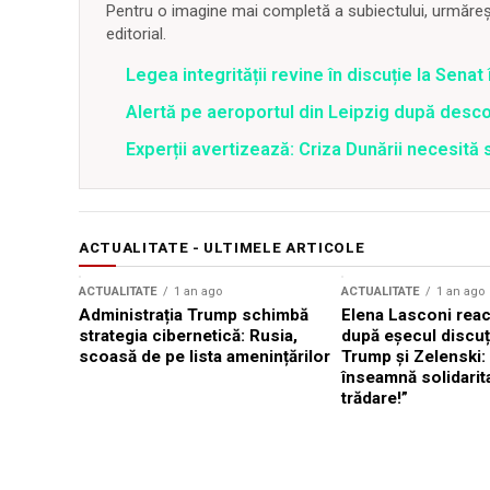
Pentru o imagine mai completă a subiectului, urmărește
editorial.
Legea integrității revine în discuție la Sena
Alertă pe aeroportul din Leipzig după desco
Experții avertizează: Criza Dunării necesită 
ACTUALITATE - ULTIMELE ARTICOLE
ACTUALITATE
1 an ago
ACTUALITATE
1 an ago
Administrația Trump schimbă
Elena Lasconi rea
strategia cibernetică: Rusia,
după eșecul discuți
scoasă de pe lista amenințărilor
Trump și Zelenski:
înseamnă solidarit
trădare!”