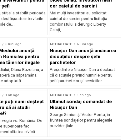
 interviurilor pentru
Sidex Galați: Investitori mari
-șefi
cer caietul de sarcini
stiției a stabilit perioada
Mai mulți investitori au solicitat
i desfășurate interviurile
caietul de sarcini pentru licitația
ile de...
combinatului siderurgic Liberty
Galați,...
E
6 luni ago
ACTUALITATE
6 luni ago
 Mediului anunță
Nicușor Dan anunță amânarea
n Romsilva pentru
discuțiilor despre șefii
 tăierilor ilegale
parchetelor
iului, Diana Buzoianu, a
Președintele Nicușor Dan a declarat
 speră ca săptămâna
că discuțiile privind numirile pentru
fie adoptată...
șefii parchetelor și serviciilor...
E
1 an ago
ACTUALITATE
1 an ago
te poți numi deștept
Ultimul sondaj comandat de
u că ai studii
Nicușor Dan
e!?
George Simion și Victor Ponta, în
fruntea sondajelor pentru alegerile
rvegia vs. România: De
prezidențiale ...
le superioare fac
 mentalitatea civică...