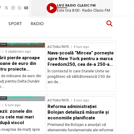
LIVE RADIO CLASIC FM
Este Ora 8:00 - Radio Clasic FM
SPORT
RADIO
rstock
ACTUALITATE
4 luni ago
E
3 săptămâni ago
Nava-școală “Mircea” pornește
ării pierde aproape
spre New York pentru a marca
ioane de euro din
Freedom250, cea de-a 250-a
tru proiecte
aniversare a Statelor Unite
În contextul în care Statele Unite se
de milioane de euro din
pregătesc să sărbătorească 250 de
ți pentru Delta Dunării
ani de...
...
rstock
ACTUALITATE
6 luni ago
E
6 luni ago
Reforma administrației:
ezii: zonele din
Bolojan detaliază măsurile și
u cele mai mari
economiile planificate
după viscol
Premierul Ilie Bolojan a anunțat că
n noaptea de marți spre
elementele fundamentale ale reformei