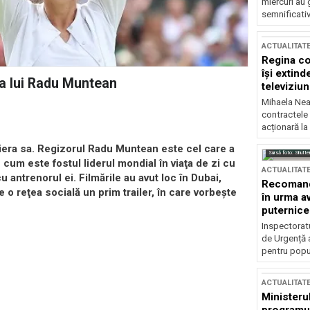
miercuri au 
semnificati
ACTUALITAT
Regina co
își extind
a lui Radu Muntean
televiziun
Mihaela Nea
contractele 
acționară la
era sa. Regizorul Radu Muntean este cel care a
Sursă foto: Shutte
 cum este fostul liderul mondial în viaţa de zi cu
ACTUALITAT
u antrenorul ei. Filmările au avut loc în Dubai,
Recomandă
e o reţea socială un prim trailer, în care vorbeşte
în urma av
puternice
Inspectoratu
de Urgență 
pentru popula
ACTUALITAT
Ministerul