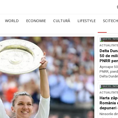
WORLD
ECONOMIE
CULTURĂ
LIFESTYLE
SCITECH
Sursă foto: Shutte
ACTUALITAT
Delta Dun
50 de mil
PNRR pen
esențiale
Aproape 50 
PNRR, pierdu
Delta Dunării
Sursă foto: Shutte
ACTUALITAT
Harta zăp
România c
depuneri 
Ninsorile di