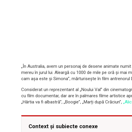
„În Australia, avem un personaj de desene animate numit D
mereu în jurul lui. Aleargă cu 1000 de mile pe oră şi ma
cam aşa este şi Simona”, mărturisește în film antrenorul D
Considerat un reprezentant al „Noului Val” din cinemato
cu film documentar, dar are în palmares filme artistice apre
„Hârtia va fi albastră”, „Boogie”, „Marți după Crăciun”,
„Ali
Context și subiecte conexe