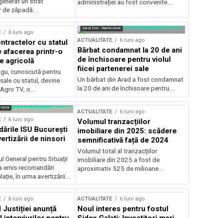
generat un strat
administrației au fost convenite...
v de zăpadă...
Sursă foto: Shutterstock
E
6 luni ago
ACTUALITATE
6 luni ago
ntractelor cu statul
Bărbat condamnat la 20 de ani
e afacerea printr-o
de închisoare pentru violul
e agricolă
fiicei partenerei sale
gu, cunoscută pentru
Un bărbat din Arad a fost condamnat
sale cu statul, devine
la 20 de ani de închisoare pentru...
 Agro TV, o...
rstock
ACTUALITATE
6 luni ago
E
6 luni ago
Volumul tranzacțiilor
rile ISU București
imobiliare din 2025: scădere
ertizării de ninsori
semnificativă față de 2024
Volumul total al tranzacțiilor
l General pentru Situații
imobiliare din 2025 a fost de
a emis recomandări
aproximativ 525 de milioane...
ție, în urma avertizării...
E
6 luni ago
ACTUALITATE
6 luni ago
 Justiției anunță
Noul interes pentru fostul