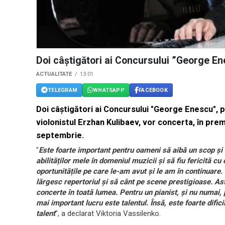
Doi câștigători ai Concursului ”George Ene
ACTUALITATE
13:01
TELEGRAM
WHATSAPP
FACEBOOK
Doi câștigători ai Concursului "George Enescu", p
violonistul Erzhan Kulibaev, vor concerta, în premi
septembrie.
"
Este foarte important pentru oameni să aibă un scop ș
abilităților mele în domeniul muzicii și să fiu fericită 
oportunitățile pe care le-am avut și le am în continuare.
lărgesc repertoriul și să cânt pe scene prestigioase. As
concerte în toată lumea. Pentru un pianist, și nu numai, 
mai important lucru este talentul. Însă, este foarte dific
talent
", a declarat Viktoria Vassilenko.