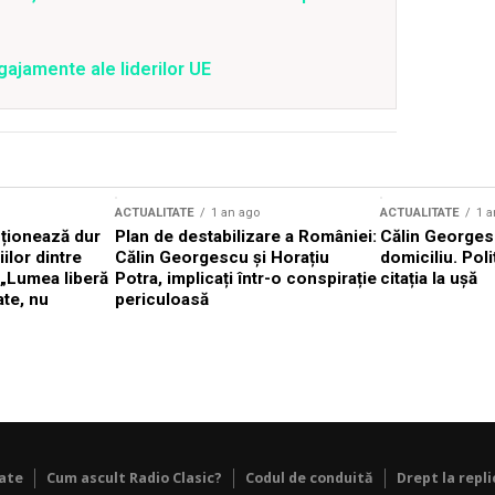
gajamente ale liderilor UE
ACTUALITATE
1 an ago
ACTUALITATE
1 a
cționează dur
Plan de destabilizare a României:
Călin Georgesc
ilor dintre
Călin Georgescu și Horațiu
domiciliu. Poli
 „Lumea liberă
Potra, implicați într-o conspirație
citația la ușă
ate, nu
periculoasă
tate
Cum ascult Radio Clasic?
Codul de conduită
Drept la repli