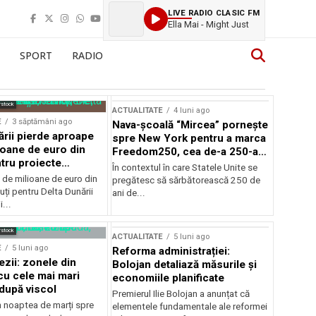
LIVE RADIO CLASIC FM
Ella Mai - Might Just
SPORT
RADIO
rstock
ACTUALITATE
4 luni ago
E
3 săptămâni ago
Nava-școală “Mircea” pornește
ării pierde aproape
spre New York pentru a marca
ioane de euro din
Freedom250, cea de-a 250-a
tru proiecte
aniversare a Statelor Unite
În contextul în care Statele Unite se
de milioane de euro din
pregătesc să sărbătorească 250 de
ți pentru Delta Dunării
ani de...
...
rstock
ACTUALITATE
5 luni ago
E
5 luni ago
Reforma administrației:
ezii: zonele din
Bolojan detaliază măsurile și
u cele mai mari
economiile planificate
după viscol
Premierul Ilie Bolojan a anunțat că
n noaptea de marți spre
elementele fundamentale ale reformei