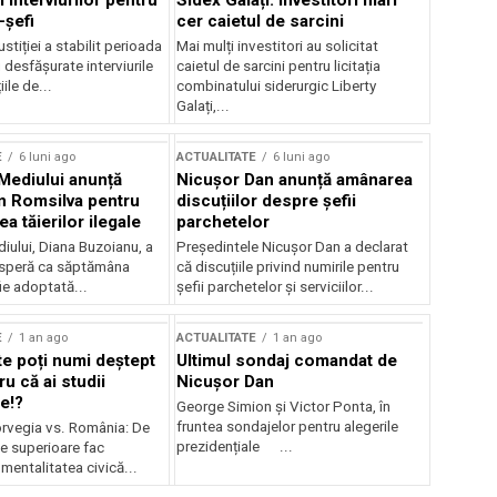
 interviurilor pentru
Sidex Galați: Investitori mari
-șefi
cer caietul de sarcini
stiției a stabilit perioada
Mai mulți investitori au solicitat
i desfășurate interviurile
caietul de sarcini pentru licitația
ile de...
combinatului siderurgic Liberty
Galați,...
E
6 luni ago
ACTUALITATE
6 luni ago
 Mediului anunță
Nicușor Dan anunță amânarea
n Romsilva pentru
discuțiilor despre șefii
 tăierilor ilegale
parchetelor
iului, Diana Buzoianu, a
Președintele Nicușor Dan a declarat
 speră ca săptămâna
că discuțiile privind numirile pentru
fie adoptată...
șefii parchetelor și serviciilor...
E
1 an ago
ACTUALITATE
1 an ago
te poți numi deștept
Ultimul sondaj comandat de
u că ai studii
Nicușor Dan
e!?
George Simion și Victor Ponta, în
fruntea sondajelor pentru alegerile
rvegia vs. România: De
prezidențiale ...
le superioare fac
 mentalitatea civică...