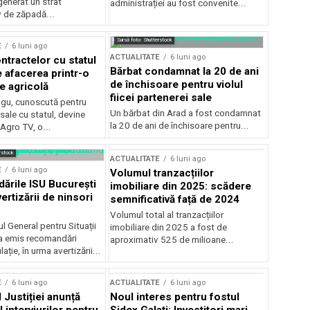
generat un strat
administrației au fost convenite...
v de zăpadă...
Sursă foto: Shutterstock
E
6 luni ago
ACTUALITATE
6 luni ago
ntractelor cu statul
Bărbat condamnat la 20 de ani
e afacerea printr-o
de închisoare pentru violul
e agricolă
fiicei partenerei sale
gu, cunoscută pentru
Un bărbat din Arad a fost condamnat
sale cu statul, devine
la 20 de ani de închisoare pentru...
 Agro TV, o...
rstock
ACTUALITATE
6 luni ago
E
6 luni ago
Volumul tranzacțiilor
rile ISU București
imobiliare din 2025: scădere
ertizării de ninsori
semnificativă față de 2024
Volumul total al tranzacțiilor
l General pentru Situații
imobiliare din 2025 a fost de
a emis recomandări
aproximativ 525 de milioane...
ție, în urma avertizării...
E
6 luni ago
ACTUALITATE
6 luni ago
 Justiției anunță
Noul interes pentru fostul