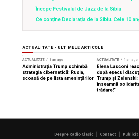
Începe Festivalul de Jazz de la Sibiu
Ce conține Declarația de la Sibiu. Cele 10 an
ACTUALITATE - ULTIMELE ARTICOLE
ACTUALITATE
1 an ago
ACTUALITATE
1 an ago
Administrația Trump schimbă
Elena Lasconi rea
strategia cibernetică: Rusia,
după eșecul discuți
scoasă de pe lista amenințărilor
Trump și Zelenski:
înseamnă solidarit
trădare!”
Despre Radio Clasic
Contact
Publici