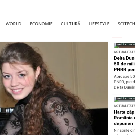
WORLD
ECONOMIE
CULTURĂ
LIFESTYLE
SCITECH
Sursă foto: Shutte
ACTUALITAT
Delta Dun
50 de mil
PNRR pen
esențiale
Aproape 50 
PNRR, pierdu
Delta Dunării
Sursă foto: Shutte
ACTUALITAT
Harta zăp
România c
depuneri 
Ninsorile di