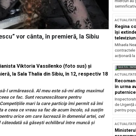
miercuri au 
semnificati
ACTUALITAT
Regina co
își extind
scu” vor cânta, în premieră, la Sibiu
televiziun
Mihaela Nea
contractele 
acționară la
ianista Viktoria Vassilenko (foto sus) și
Sursă foto: Shutte
eră, la Sala Thalia din Sibiu, în 12, respectiv 18
ACTUALITAT
Recomandă
în urma av
i să-l urmărească. Al meu este să-mi ating maximul
puternice
cu ceea ce fac. Sunt recunoscătoare pentru
Inspectoratu
 Competițiile mari la care particip îmi permit să îmi
de Urgență 
ta e ceea ce vreau sa fac de acum încolo, să susțin
pentru popula
pentru orice om care lucrează în domeniul artei, cel
il câteodată să găsești echilibrul între muncă și
ACTUALITAT
Ministerul