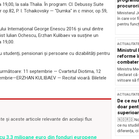
programul
a 19,00, la sala Thalia. În program: Cl. Debussy Suite
procurori
 op.82, P. I. Tchaikovsky — "Dumka" in c minor, op.59,
Ministerul Ju
în care vor f
pentru funcți
ului Internațional George Enescu 2016 și unul dintre
ianist Iulian Ochescu, Erzhan Kulibaev va susține un
a 19,00.
ACTUALITAT
Ministrul
u studenți, pensionari și persoane cu dizabilități pentru
reforme î
combaterea
Ministra Med
ile următoare: 11 septembrie — Cvartetul Diotima, 12
declarat că
ptembrie—ERZHAN KULIBAEV — Recital vioară. Biletele
viitoare să 
ACTUALITAT
De ce nu 
doar pentr
superioar
 și aceste articole relevante din același flux
🇳🇴🇷🇴 No
ce nu studii
diferența, ci
t cu 3,3 milioane euro din fonduri europene