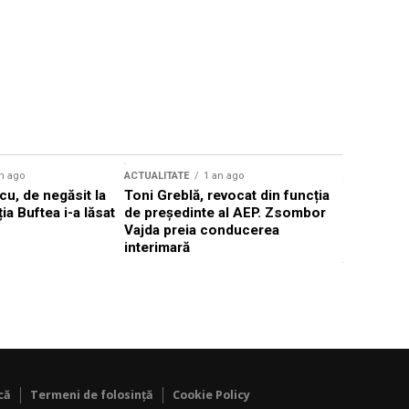
n ago
ACTUALITATE
1 an ago
ACTUALITATE
u, de negăsit la
Toni Greblă, revocat din funcția
Ilie Boloj
ția Buftea i-a lăsat
de președinte al AEP. Zsombor
alegerilor
Vajda preia conducerea
constituți
interimară
concentră
viitoarelo
că
Termeni de folosință
Cookie Policy