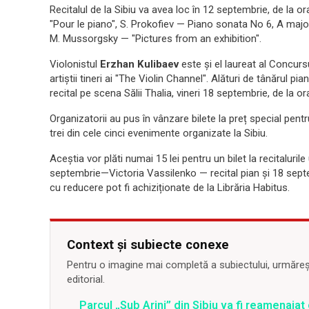
Recitalul de la Sibiu va avea loc în 12 septembrie, de la or
"Pour le piano", S. Prokofiev — Piano sonata No 6, A major
M. Mussorgsky — "Pictures from an exhibition".
Violonistul
Erzhan Kulibaev
este și el laureat al Concurs
artiștii tineri ai "The Violin Channel". Alături de tânărul p
recital pe scena Sălii Thalia, vineri 18 septembrie, de la or
Organizatorii au pus în vânzare bilete la preț special pentr
trei din cele cinci evenimente organizate la Sibiu.
Aceștia vor plăti numai 15 lei pentru un bilet la recitalur
septembrie—Victoria Vassilenko — recital pian și 18 se
cu reducere pot fi achiziționate de la Librăria Habitus.
Context și subiecte conexe
Pentru o imagine mai completă a subiectului, urmărește
editorial.
Parcul „Sub Arini” din Sibiu va fi reamenaja