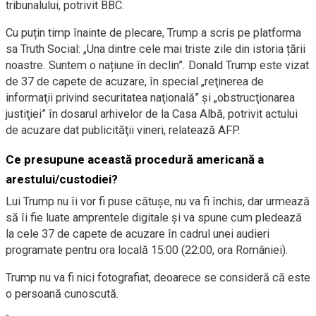
tribunalului, potrivit BBC.
Cu puțin timp înainte de plecare, Trump a scris pe platforma
sa Truth Social: „Una dintre cele mai triste zile din istoria țării
noastre. Suntem o națiune în declin”. Donald Trump este vizat
de 37 de capete de acuzare, în special „reţinerea de
informaţii privind securitatea naţională” şi „obstrucţionarea
justiţiei” în dosarul arhivelor de la Casa Albă, potrivit actului
de acuzare dat publicităţii vineri, relatează AFP.
Ce presupune această procedură americană a
arestului/custodiei?
Lui Trump nu îi vor fi puse cătușe, nu va fi închis, dar urmează
să îi fie luate amprentele digitale şi va spune cum pledează
la cele 37 de capete de acuzare în cadrul unei audieri
programate pentru ora locală 15:00 (22:00, ora României).
Trump nu va fi nici fotografiat, deoarece se consideră că este
o persoană cunoscută.