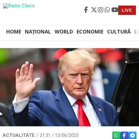
LIVE
HOME
NAȚIONAL
WORLD
ECONOMIE
CULTURĂ
L
ACTUALITATE
21:31 / 13/06/2023
WHATSAPP
FACEBO
TEL