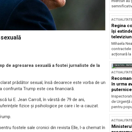
miercuri au 
semnificati
ACTUALITAT
Regina co
își extind
televiziun
 sexuală
Mihaela Nea
contractele 
acționară la
mp de agresarea sexuală a fostei jurnaliste de la
Sursă foto: Shutte
ACTUALITAT
Recomandă
clarat prădător sexual, însă deoarece este vorba de un
în urma av
 va confrunta Trump este cea financiară.
puternice
Inspectoratu
ă lui E. Jean Carroll, în vârstă de 79 de ani,
de Urgență 
uferinţele fizice şi psihologice pe care i le-a cauzat.
pentru popula
Trump.
ACTUALITAT
Ministerul
ntru fostele sale cronici din revista Elle, l-a chemat în