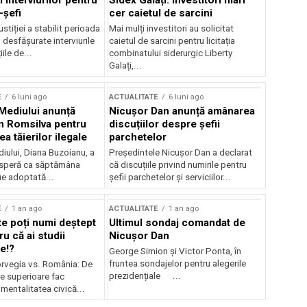
 interviurilor pentru
Sidex Galați: Investitori mari
-șefi
cer caietul de sarcini
stiției a stabilit perioada
Mai mulți investitori au solicitat
i desfășurate interviurile
caietul de sarcini pentru licitația
ile de...
combinatului siderurgic Liberty
Galați,...
E
6 luni ago
ACTUALITATE
6 luni ago
 Mediului anunță
Nicușor Dan anunță amânarea
n Romsilva pentru
discuțiilor despre șefii
 tăierilor ilegale
parchetelor
iului, Diana Buzoianu, a
Președintele Nicușor Dan a declarat
 speră ca săptămâna
că discuțiile privind numirile pentru
fie adoptată...
șefii parchetelor și serviciilor...
E
1 an ago
ACTUALITATE
1 an ago
te poți numi deștept
Ultimul sondaj comandat de
u că ai studii
Nicușor Dan
e!?
George Simion și Victor Ponta, în
fruntea sondajelor pentru alegerile
rvegia vs. România: De
prezidențiale ...
le superioare fac
 mentalitatea civică...