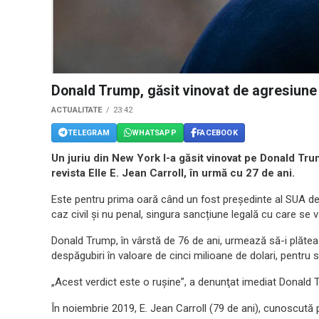
Donald Trump, găsit vinovat de agresiune
ACTUALITATE
23:42
TELEGRAM
WHATSAPP
FACEBOOK
Un juriu din New York l-a găsit vinovat pe Donald Tru
revista Elle E. Jean Carroll, în urmă cu 27 de ani.
Este pentru prima oară când un fost președinte al SUA de
caz civil și nu penal, singura sancțiune legală cu care se
Donald Trump, în vârstă de 76 de ani, urmează să-i plăteasc
despăgubiri în valoare de cinci milioane de dolari, pentru s
„Acest verdict este o ruşine”, a denunţat imediat Donald 
În noiembrie 2019, E. Jean Carroll (79 de ani), cunoscută pe