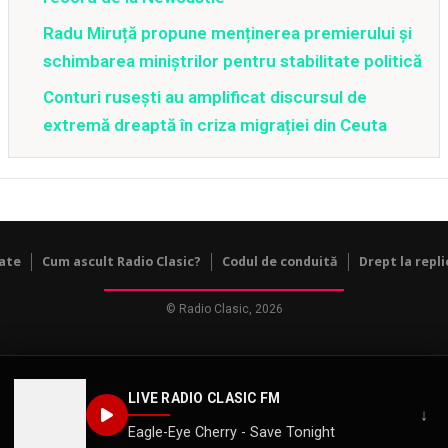
Radu Miruță propune menținerea premierului și
schimbarea miniștrilor pentru stabilitate politică
Conturi rusești au amplificat discursul de
extremă dreaptă în criza migrației din Ceuta
tate
Cum ascult Radio Clasic?
Codul de conduită
Drept la repli
© Radio Clasic, 2026
LIVE RADIO CLASIC FM
↓
Eagle-Eye Cherry - Save Tonight