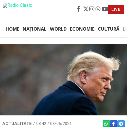
LIVE
HOME
NAȚIONAL
WORLD
ECONOMIE
CULTURĂ
L
ACTUALITATE
08:42 / 03/06/2021
WHATSAPP
FACEBO
TEL