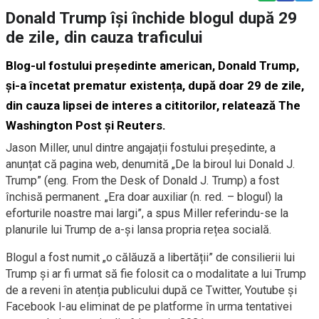
Donald Trump își închide blogul după 29
de zile, din cauza traficului
Blog-ul fostului președinte american, Donald Trump,
și-a încetat prematur existența, după doar 29 de zile,
din cauza lipsei de interes a cititorilor, relatează The
Washington Post și Reuters.
Jason Miller, unul dintre angajații fostului președinte, a
anunțat că pagina web, denumită „De la biroul lui Donald J.
Trump” (eng. From the Desk of Donald J. Trump) a fost
închisă permanent. „Era doar auxiliar (n. red. – blogul) la
eforturile noastre mai largi”, a spus Miller referindu-se la
planurile lui Trump de a-și lansa propria rețea socială.
Blogul a fost numit „o călăuză a libertății” de consilierii lui
Trump și ar fi urmat să fie folosit ca o modalitate a lui Trump
de a reveni în atenția publicului după ce Twitter, Youtube și
Facebook l-au eliminat de pe platforme în urma tentativei