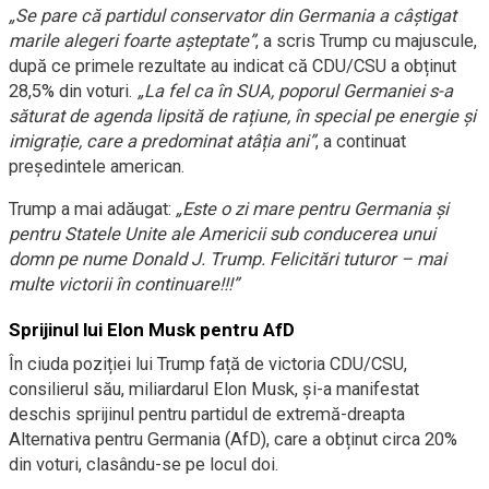
„Se pare că partidul conservator din Germania a câștigat
marile alegeri foarte așteptate”
, a scris Trump cu majuscule,
după ce primele rezultate au indicat că CDU/CSU a obținut
28,5% din voturi.
„La fel ca în SUA, poporul Germaniei s-a
săturat de agenda lipsită de rațiune, în special pe energie și
imigrație, care a predominat atâția ani”
, a continuat
președintele american.
Trump a mai adăugat:
„Este o zi mare pentru Germania și
pentru Statele Unite ale Americii sub conducerea unui
domn pe nume Donald J. Trump. Felicitări tuturor – mai
multe victorii în continuare!!!”
Sprijinul lui Elon Musk pentru AfD
În ciuda poziției lui Trump față de victoria CDU/CSU,
consilierul său, miliardarul Elon Musk, și-a manifestat
deschis sprijinul pentru partidul de extremă-dreapta
Alternativa pentru Germania (AfD), care a obținut circa 20%
din voturi, clasându-se pe locul doi.