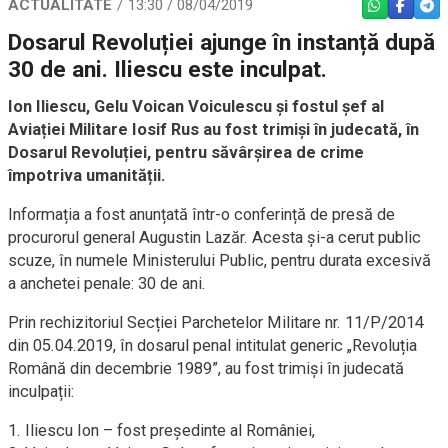
ACTUALITATE
13:30 / 08/04/2019
WHATSAPP
FACEBO
TEL
Dosarul Revoluției ajunge în instanță după
30 de ani. Iliescu este inculpat.
Ion Iliescu, Gelu Voican Voiculescu și fostul șef al
Aviației Militare Iosif Rus au fost trimiși în judecată, în
Dosarul Revoluției, pentru săvârșirea de crime
împotriva umanității.
Informația a fost anunțată într-o conferință de presă de
procurorul general Augustin Lazăr. Acesta și-a cerut public
scuze, în numele Ministerului Public, pentru durata excesivă
a anchetei penale: 30 de ani.
Prin rechizitoriul Secției Parchetelor Militare nr. 11/P/2014
din 05.04.2019, în dosarul penal intitulat generic „Revoluția
Română din decembrie 1989”, au fost trimiși în judecată
inculpații:
1. Iliescu Ion – fost președinte al României,