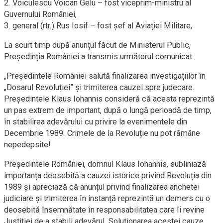
2. Voiculescu Voican Gelu – fost viceprim-ministru al
Guvernului României,
3. general (rtr.) Rus Iosif – fost șef al Aviației Militare,
La scurt timp după anunțul făcut de Ministerul Public,
Președinția României a transmis următorul comunicat:
„Președintele României salută finalizarea investigațiilor în
„Dosarul Revoluției” și trimiterea cauzei spre judecare.
Președintele Klaus Iohannis consideră că acesta reprezintă
un pas extrem de important, după o lungă perioadă de timp,
în stabilirea adevărului cu privire la evenimentele din
Decembrie 1989. Crimele de la Revoluție nu pot rămâne
nepedepsite!
Președintele României, domnul Klaus Iohannis, subliniază
importanța deosebită a cauzei istorice privind Revoluția din
1989 și apreciază că anunțul privind finalizarea anchetei
judiciare și trimiterea în instanță reprezintă un demers cu o
deosebită însemnătate în responsabilitatea care îi revine
Justiției de a stabili adevărul. Soluționarea acestei cauze