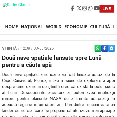
LIVE
HOME
NAȚIONAL
WORLD
ECONOMIE
CULTURĂ
L
ȘTIINȚĂ
12:38 / 03/03/2025
WHATSAPP
FACEBO
TEL
Două nave spațiale lansate spre Lună
pentru a căuta apă
Două nave spațiale americane au fost lansate astăzi de la
Cape Canaveral, Florida, într-o misiune de explorare a apei
despre care oamenii de știință cred că există la polul sudic
al Lunii. Descoperirile acestora ar putea avea implicații
majore pentru planurile NASA de a trimite astronauți în
această regiune în următorii ani. Una dintre misiuni este un
lander comercial care își propune să aterizeze mai aproape
de polul sudic al Lunii decât orice altă misiune anterioară.