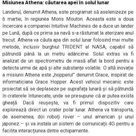
Misiunea Athena: căutarea apei în solul lunar
Landerul, denumit Athena, este programat să aselenizeze pe
6 martie, în regiunea Mons Mouton. Aceasta este a doua
încercare a companiei Intuitive Machines de a duce un lander
pe Lună, după ce prima sa navă s-a răsturnat la aterizare anul
trecut. Athena va căuta apa din solul lunar folosind mai multe
metode, inclusiv burghiul TRIDENT al NASA, capabil să
pătrundă până la un metru adâncime. Solul extras va fi
analizat de un spectrometru de masă aflat la bord pentru a
detecta urme de apă și alte substanțe volatile. O altă inovație
a misiunii Athena este „hopperul” denumit Grace, inspirat de
informaticiana Grace Hopper. Acest vehicul mecanic este
proiectat să se deplaseze pe suprafața lunară și să pătrundă
în craterele întunecate, unde se presupune că ar putea exista
gheață. Dacă reușește, va fi primul dispozitiv care
explorează direct un crater polar lunar. Athena va transporta,
de asemenea, doi roboți rover – unul american și unul
japonez – și va instala un sistem de comunicații 4G pentru a
facilita interacțiunea dintre echipamente.