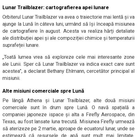
Lunar Trailblazer: cartografierea apei lunare
Orbiterul Lunar Trailblazer va avea o traiectorie mai lentă și va
ajunge la Lună în câteva luni, urmând să își înceapă misiunea
de cartografiere în august. Acesta va realiza hărți detaliate
ale distribuției apei și ale compoziției chimice și temperaturii
suprafeței lunare.
„Toată lumea vrea să exploreze cele mai interesante zone
ale Lunii. Sper că Lunar Trailblazer va indica exact care sunt
acestea”, a declarat Bethany Ehlmann, cercetător principal al
misiunii.
Alte misiuni comerciale spre Lună
Pe lângă Athena și Lunar Trailblazer, alte două misiuni
comerciale sunt în drum spre Lună. O navă spațială a
companiei japoneze ispace și alta a Firefly Aerospace, din
Texas, au fost lansate luna trecută. Misiunea Firefly urmează
să aterizeze pe 2 martie, aproape de ecuatorul lunar, unde se
estimează că resursele de apă sunt mult mai limitate.