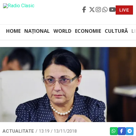
LIVE
HOME
NAȚIONAL
WORLD
ECONOMIE
CULTURĂ
L
ACTUALITATE
13:19 / 13/11/2018
WHATSAPP
FACEBO
TEL