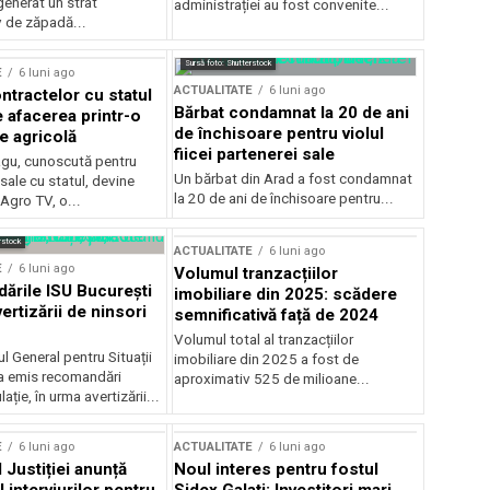
generat un strat
administrației au fost convenite...
v de zăpadă...
Sursă foto: Shutterstock
E
6 luni ago
ACTUALITATE
6 luni ago
ntractelor cu statul
Bărbat condamnat la 20 de ani
e afacerea printr-o
de închisoare pentru violul
e agricolă
fiicei partenerei sale
gu, cunoscută pentru
Un bărbat din Arad a fost condamnat
sale cu statul, devine
la 20 de ani de închisoare pentru...
 Agro TV, o...
rstock
ACTUALITATE
6 luni ago
E
6 luni ago
Volumul tranzacțiilor
rile ISU București
imobiliare din 2025: scădere
ertizării de ninsori
semnificativă față de 2024
Volumul total al tranzacțiilor
l General pentru Situații
imobiliare din 2025 a fost de
a emis recomandări
aproximativ 525 de milioane...
ție, în urma avertizării...
E
6 luni ago
ACTUALITATE
6 luni ago
 Justiției anunță
Noul interes pentru fostul