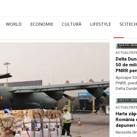
WORLD
ECONOMIE
CULTURĂ
LIFESTYLE
SCITECH
Sursă foto: Shutte
ACTUALITAT
Delta Dun
50 de mil
PNRR pen
esențiale
Aproape 50 
PNRR, pierdu
Delta Dunării
Sursă foto: Shutte
ACTUALITAT
Harta zăp
România c
depuneri 
Ninsorile di