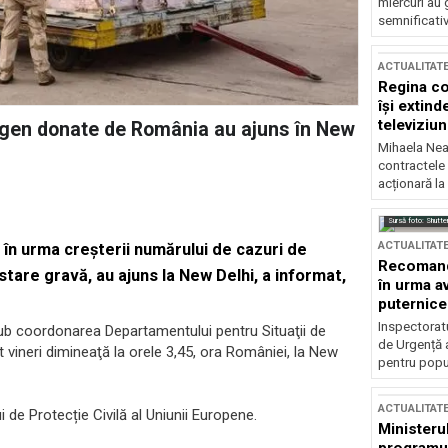
miercuri au 
semnificati
ACTUALITAT
Regina co
își extind
televiziun
xigen donate de România au ajuns în New
Mihaela Nea
contractele 
acționară la
Sursă foto: Shutte
ACTUALITAT
în urma creşterii numărului de cazuri de
Recomandă
stare gravă, au ajuns la New Delhi, a informat,
în urma av
puternice
Inspectoratu
ub coordonarea Departamentului pentru Situaţii de
de Urgență 
t vineri dimineaţă la orele 3,45, ora României, la New
pentru popula
ACTUALITAT
de Protecție Civilă al Uniunii Europene.
Ministerul