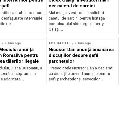
 interviurilor pentru
Sidex Galați: Investitori mari
-șefi
cer caietul de sarcini
stiției a stabilit perioada
Mai mulți investitori au solicitat
i desfășurate interviurile
caietul de sarcini pentru licitația
ile de...
combinatului siderurgic Liberty
Galați,...
E
6 luni ago
ACTUALITATE
6 luni ago
 Mediului anunță
Nicușor Dan anunță amânarea
n Romsilva pentru
discuțiilor despre șefii
 tăierilor ilegale
parchetelor
iului, Diana Buzoianu, a
Președintele Nicușor Dan a declarat
 speră ca săptămâna
că discuțiile privind numirile pentru
fie adoptată...
șefii parchetelor și serviciilor...