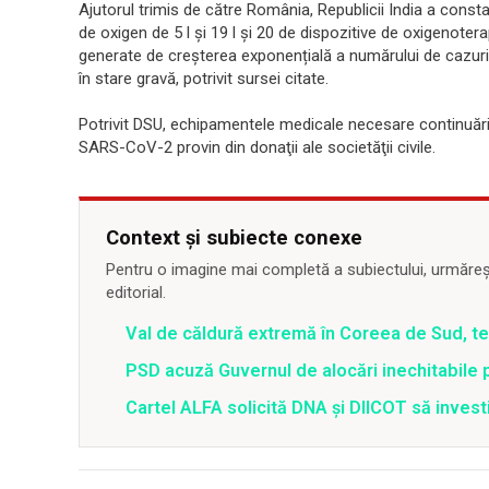
Ajutorul trimis de către România, Republicii India a consta
de oxigen de 5 l și 19 l și 20 de dispozitive de oxigenotera
generate de creșterea exponențială a numărului de cazuri 
în stare gravă, potrivit sursei citate.
Potrivit DSU, echipamentele medicale necesare continuării î
SARS-CoV-2 provin din donaţii ale societăţii civile.
Context și subiecte conexe
Pentru o imagine mai completă a subiectului, urmărește
editorial.
Val de căldură extremă în Coreea de Sud, t
PSD acuză Guvernul de alocări inechitabile 
Cartel ALFA solicită DNA și DIICOT să inves