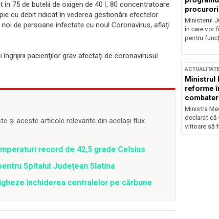
programul
t în 75 de butelii de oxigen de 40 I, 80 concentratoare
procurori
pie cu debit ridicat în vederea gestionării efectelor
Ministerul Ju
noi de persoane infectate cu noul Coronavirus, aflați
în care vor f
pentru funcți
ngrijirii pacienţilor grav afectaţi de coronavirusul
ACTUALITAT
Ministrul
reforme î
combaterea
Ministra Med
declarat că
 și aceste articole relevante din același flux
viitoare să 
emperaturi record de 42,5 grade Celsius
pentru Spitalul Județean Slatina
tigheze închiderea centralelor pe cărbune