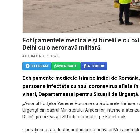
Echipamentele medicale și buteliile cu o
Delhi cu o aeronavă militară
ACTUALITATE
08:42
TELEGRAM
WHATSAPP
FACEBOOK
Echipamente medicale trimise Indiei de România, 
persoane infectate cu noul coronavirus aflate în 
vineri, Departamentul pentru Situaţii de Urgenţă.
„Avionul Forţelor Aeriene Române cu ajutoarele trimise s
Urgenţă din cadrul Ministerului Afacerilor Interne a ateriza
Delhi”, precizează DSU într-o posatre pe Facebook.
Operațiunea s-a desfășurat in urma activării Mecanismului 