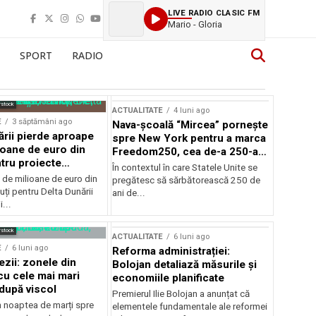
LIVE RADIO CLASIC FM
Mario - Gloria
SPORT
RADIO
rstock
ACTUALITATE
4 luni ago
E
3 săptămâni ago
Nava-școală “Mircea” pornește
ării pierde aproape
spre New York pentru a marca
ioane de euro din
Freedom250, cea de-a 250-a
tru proiecte
aniversare a Statelor Unite
În contextul în care Statele Unite se
de milioane de euro din
pregătesc să sărbătorească 250 de
ți pentru Delta Dunării
ani de...
...
rstock
ACTUALITATE
6 luni ago
E
6 luni ago
Reforma administrației:
ezii: zonele din
Bolojan detaliază măsurile și
u cele mai mari
economiile planificate
după viscol
Premierul Ilie Bolojan a anunțat că
n noaptea de marți spre
elementele fundamentale ale reformei