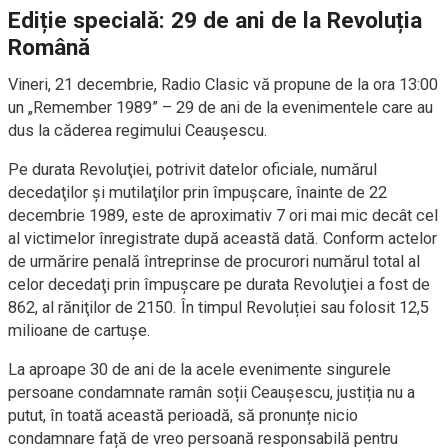
Ediție specială: 29 de ani de la Revoluția
Română
Vineri, 21 decembrie, Radio Clasic vă propune de la ora 13:00
un „Remember 1989” – 29 de ani de la evenimentele care au
dus la căderea regimului Ceaușescu.
Pe durata Revoluţiei, potrivit datelor oficiale, numărul
decedaţilor şi mutilaţilor prin împuşcare, înainte de 22
decembrie 1989, este de aproximativ 7 ori mai mic decât cel
al victimelor înregistrate după această dată. Conform actelor
de urmărire penală întreprinse de procurori numărul total al
celor decedaţi prin împuşcare pe durata Revoluţiei a fost de
862, al răniţilor de 2150. În timpul Revoluției sau folosit 12,5
milioane de cartușe.
La aproape 30 de ani de la acele evenimente singurele
persoane condamnate ramân soții Ceaușescu, justiția nu a
putut, în toată această perioadă, să pronunțe nicio
condamnare față de vreo persoană responsabilă pentru