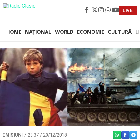
LIVE
HOME
NAȚIONAL
WORLD
ECONOMIE
CULTURĂ
L
EMISIUNI
23:37 / 20/12/2018
WHATSAPP
FACEBO
TEL