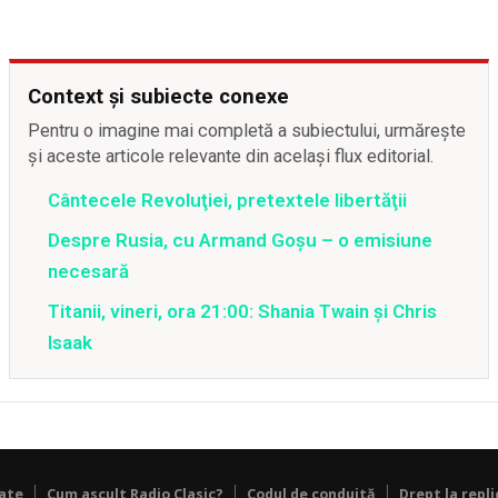
Context și subiecte conexe
Pentru o imagine mai completă a subiectului, urmărește
și aceste articole relevante din același flux editorial.
Cântecele Revoluţiei, pretextele libertăţii
Despre Rusia, cu Armand Goșu – o emisiune
necesară
Titanii, vineri, ora 21:00: Shania Twain și Chris
Isaak
tate
Cum ascult Radio Clasic?
Codul de conduită
Drept la repli