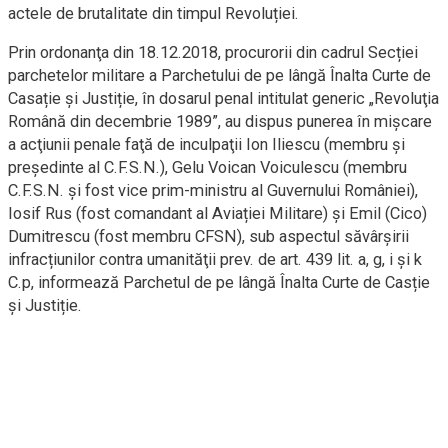
actele de brutalitate din timpul Revoluției.
Prin ordonanţa din 18.12.2018, procurorii din cadrul Secției
parchetelor militare a Parchetului de pe lângă Înalta Curte de
Casație și Justiție, în dosarul penal intitulat generic „Revoluţia
Română din decembrie 1989”, au dispus punerea în mişcare
a acţiunii penale faţă de inculpaţii Ion Iliescu (membru și
președinte al C.F.S.N.), Gelu Voican Voiculescu (membru
C.F.S.N. și fost vice prim-ministru al Guvernului României),
Iosif Rus (fost comandant al Aviației Militare) și Emil (Cico)
Dumitrescu (fost membru CFSN), sub aspectul săvârșirii
infracțiunilor contra umanităţii prev. de art. 439 lit. a, g, i şi k
C.p, informează Parchetul de pe lângă Înalta Curte de Casție
și Justiție.