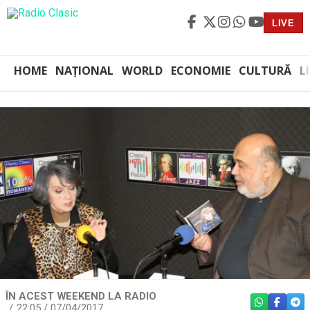
LIVE
HOME
NAȚIONAL
WORLD
ECONOMIE
CULTURĂ
L
ÎN ACEST WEEKEND LA RADIO
WHATSAPP
FACEBO
TEL
22:05 / 07/04/2017