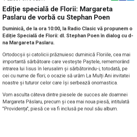
Ediție specială de Florii: Margareta
Paslaru de vorbă cu Stephan Poen
Duminică, de la ora 10:00, la Radio Clasic vă propunem o
Ediție Specială de Florii: dl. Stephan Poen în dialog cu d-
na Margareta Paslaru.
Ortodocşii și catolicii prăznuiesc duminică Floriile, cea mai
importantă sărbătoare care vesteşte Paştele, rememorând
intrarea lui Iisus în Ierusalim şi sărbătorindu-i, totodată, pe
cei cu nume de flori; o ocazie să urăm La Mulți Ani invitatei
noastre și tuturor celor care își serbează onomastica.
Vom asculta câteva dintre piesele de succes ale doamnei
Margareta Pâslaru, precum și cea mai noua piesă, intitulată
"Providența", piesă ce va fi inclusă pe noul său album.