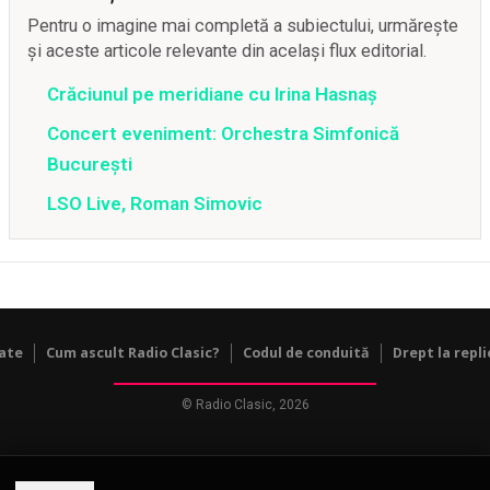
Pentru o imagine mai completă a subiectului, urmărește
și aceste articole relevante din același flux editorial.
Crăciunul pe meridiane cu Irina Hasnaș
Concert eveniment: Orchestra Simfonică
București
LSO Live, Roman Simovic
tate
Cum ascult Radio Clasic?
Codul de conduită
Drept la repli
© Radio Clasic, 2026