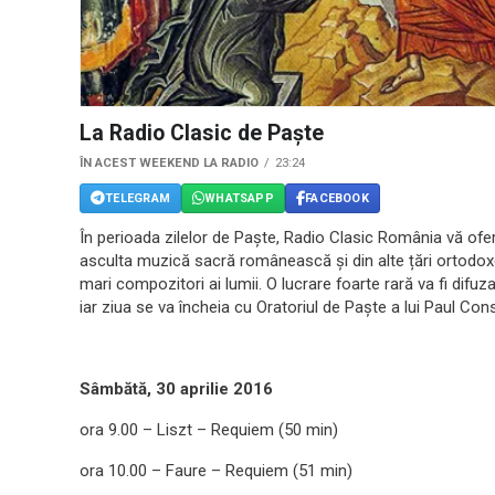
La Radio Clasic de Paște
ÎN ACEST WEEKEND LA RADIO
23:24
TELEGRAM
WHATSAPP
FACEBOOK
În perioada zilelor de Paște, Radio Clasic România vă ofe
asculta muzică sacră românească și din alte țări ortodoxe,
mari compozitori ai lumii. O lucrare foarte rară va fi dif
iar ziua se va încheia cu Oratoriul de Paște a lui Paul Con
Sâmbătă, 30 aprilie 2016
ora 9.00 – Liszt – Requiem (50 min)
ora 10.00 – Faure – Requiem (51 min)