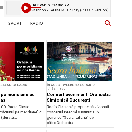
LIVE RADIO CLASIC FM
Shannon - Let the Music Play (Classic version)
SPORT
RADIO
EEKEND LA RADIO
ÎN ACEST WEEKEND LA RADIO
8 ani ago
 pe meridiane cu
Concert eveniment: Orchestra
naș
Simfonică București
.00, Radio Clasic
Radio Clasic vă propune să vizionați
Crăciunul pe meridiane” cu
concertul integral susținut sub
 (durată...
genericul“Seara italiană” de
către Orchestra...