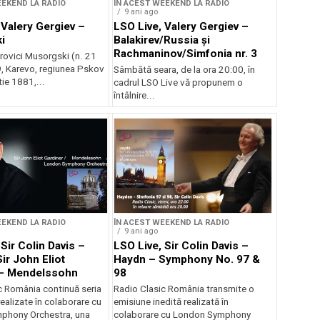
EEKEND LA RADIO
ÎN ACEST WEEKEND LA RADIO
9 ani ago
 Valery Gergiev –
LSO Live, Valery Gergiev –
i
Balakirev/Russia și
Rachmaninov/Simfonia nr. 3
ovici Musorgski (n. 21
, Karevo, regiunea Pskov
Sâmbătă seara, de la ora 20:00, în
ie 1881,...
cadrul LSO Live vă propunem o
întâlnire...
EEKEND LA RADIO
ÎN ACEST WEEKEND LA RADIO
9 ani ago
Sir Colin Davis –
LSO Live, Sir Colin Davis –
ir John Eliot
Haydn – Symphony No. 97 &
 – Mendelssohn
98
c România continuă seria
Radio Clasic România transmite o
realizate în colaborare cu
emisiune inedită realizată în
phony Orchestra, una
colaborare cu London Symphony