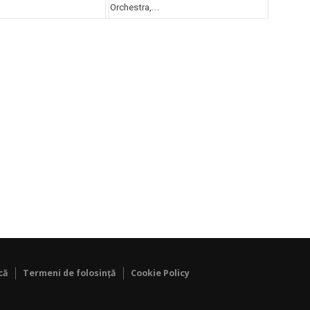
Orchestra,...
că
Termeni de folosință
Cookie Policy