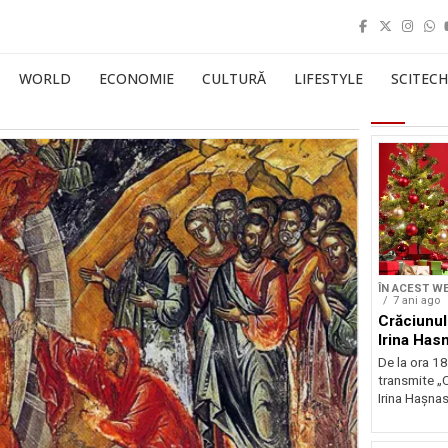
WORLD
ECONOMIE
CULTURĂ
LIFESTYLE
SCITECH
ÎN ACEST W
7 ani ago
Crăciunul
Irina Has
De la ora 18
transmite „
Irina Hașnas