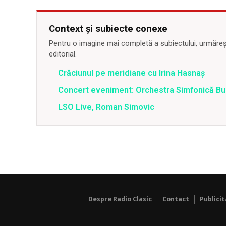
Context și subiecte conexe
Pentru o imagine mai completă a subiectului, urmărește
editorial.
Crăciunul pe meridiane cu Irina Hasnaș
Concert eveniment: Orchestra Simfonică Bu
LSO Live, Roman Simovic
Despre Radio Clasic
Contact
Publici