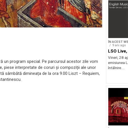
ÎN ACEST W
9 ani ago
LSO Live
Vineri, 28 ap
ră un program special. Pe parcursul acestor zile vom
emisiunea L
 piese interpretate de coruri și compoziții ale unor
întâlnire...
uzată sâmbătă dimineața de la ora 9.00 Liszt – Requiem,
stantinescu.