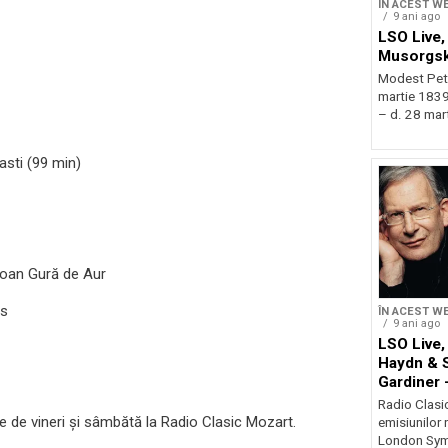
ÎN ACEST W
9 ani ago
LSO Live,
Musorgsk
Modest Petr
martie 1839
– d. 28 mart
asti (99 min)
 Ioan Gură de Aur
us
ÎN ACEST W
9 ani ago
LSO Live, 
Haydn & S
Gardiner
Radio Clasi
 de vineri și sâmbătă la Radio Clasic Mozart.
emisiunilor 
London Sym