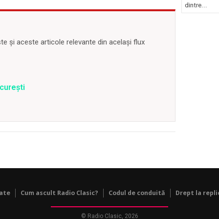
dintre...
 și aceste articole relevante din același flux
curești
tate
Cum ascult Radio Clasic?
Codul de conduită
Drept la repli
© Radio Clasic, 2026