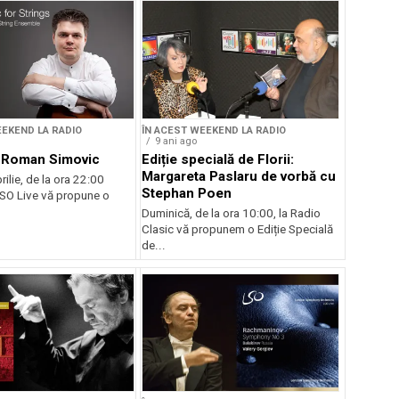
EEKEND LA RADIO
ÎN ACEST WEEKEND LA RADIO
9 ani ago
, Roman Simovic
Ediție specială de Florii:
Margareta Paslaru de vorbă cu
rilie, de la ora 22:00
Stephan Poen
SO Live vă propune o
Duminică, de la ora 10:00, la Radio
Clasic vă propunem o Ediție Specială
de...