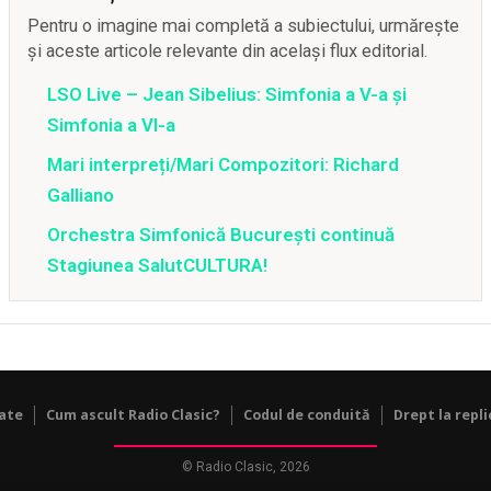
Pentru o imagine mai completă a subiectului, urmărește
și aceste articole relevante din același flux editorial.
LSO Live – Jean Sibelius: Simfonia a V-a și
Simfonia a VI-a
Mari interpreți/Mari Compozitori: Richard
Galliano
Orchestra Simfonică Bucureşti continuă
Stagiunea SalutCULTURA!
tate
Cum ascult Radio Clasic?
Codul de conduită
Drept la repli
© Radio Clasic, 2026