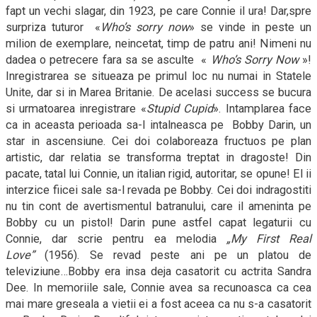
fapt un vechi slagar, din 1923, pe care Connie il ura! Dar,spre
surpriza tuturor
«
Who’s sorry now
» se vinde in peste un
milion de exemplare, neincetat, timp de patru ani! Nimeni nu
dadea o petrecere fara sa se asculte
«
Who’s Sorry Now
»!
Inregistrarea se situeaza pe primul loc nu numai in Statele
Unite, dar si in Marea Britanie. De acelasi success se bucura
si urmatoarea inregistrare «
Stupid Cupid
». Intamplarea face
ca in aceasta perioada sa-l intalneasca pe
Bobby Darin, un
star in ascensiune. Cei doi colaboreaza fructuos pe plan
artistic, dar relatia se transforma treptat in dragoste! Din
pacate, tatal lui Connie, un italian rigid, autoritar, se opune! El ii
interzice fiicei sale sa-l revada pe Bobby. Cei doi indragostiti
nu tin cont de avertismentul batranului, care il ameninta pe
Bobby cu un pistol! Darin pune astfel capat legaturii cu
Connie, dar scrie pentru ea melodia
„My First Real
Love”
(1956). Se revad peste ani pe un platou de
televiziune…Bobby era insa deja casatorit cu actrita Sandra
Dee. In memoriile sale, Connie avea sa recunoasca ca cea
mai mare greseala a vietii ei a fost aceea ca nu s-a casatorit