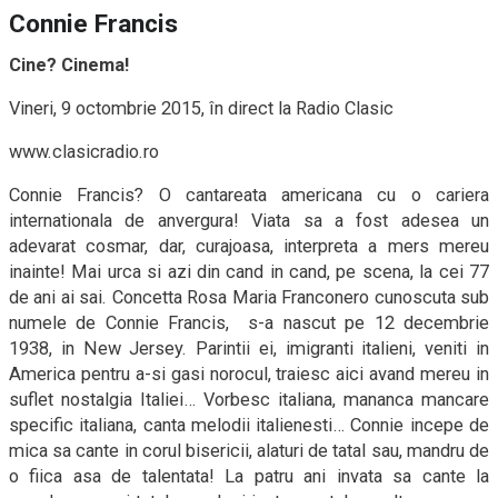
Connie Francis
Cine? Cinema!
Vineri, 9 octombrie 2015, în direct la Radio Clasic
www.clasicradio.ro
Connie Francis? O cantareata americana cu o cariera
internationala de anvergura! Viata sa a fost adesea un
adevarat cosmar, dar, curajoasa, interpreta a mers mereu
inainte! Mai urca si azi din cand in cand, pe scena, la cei 77
de ani ai sai. Concetta Rosa Maria Franconero cunoscuta sub
numele de Connie Francis,
s-a nascut pe 12 decembrie
1938, in New Jersey. Parintii ei, imigranti italieni, veniti in
America pentru a-si gasi norocul, traiesc aici avand mereu in
suflet nostalgia Italiei… Vorbesc italiana, mananca mancare
specific italiana, canta melodii italienesti… Connie incepe de
mica sa cante in corul bisericii, alaturi de tatal sau, mandru de
o fiica asa de talentata! La patru ani invata sa cante la