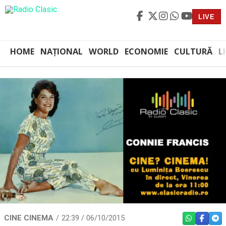
LIVE
HOME
NAȚIONAL
WORLD
ECONOMIE
CULTURĂ
L
CINE CINEMA
22:39 / 06/10/2015
WHATSAPP
FACEBO
TEL