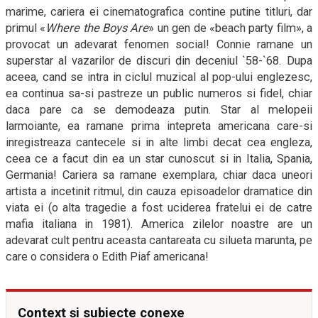
marime, cariera ei cinematografica contine putine titluri, dar
primul
«
Where the Boys Are
» un gen de «beach party film», a
provocat un adevarat fenomen social! Connie ramane un
superstar al vazarilor de discuri din deceniul `58-`68. Dupa
aceea, cand se intra in ciclul muzical al pop-ului englezesc,
ea continua sa-si pastreze un public numeros si fidel, chiar
daca pare ca se demodeaza putin. Star al melopeii
larmoiante, ea ramane prima intepreta americana care-si
inregistreaza cantecele si in alte limbi decat cea engleza,
ceea ce a facut din ea un star cunoscut si in Italia, Spania,
Germania! Cariera sa ramane exemplara, chiar daca uneori
artista a incetinit ritmul, din cauza episoadelor dramatice din
viata ei (o alta tragedie a fost uciderea fratelui ei de catre
mafia italiana in 1981). America zilelor noastre are un
adevarat cult pentru aceasta cantareata cu silueta marunta, pe
care o considera o Edith Piaf americana!
Context și subiecte conexe