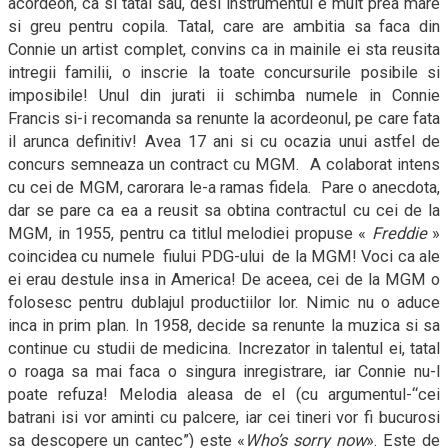
acordeon, ca si tatal sau, desi instrumentul e mult prea mare
si greu pentru copila. Tatal, care are ambitia sa faca din
Connie un artist complet, convins ca in mainile ei sta reusita
intregii familii, o inscrie la toate concursurile posibile si
imposibile! Unul din jurati ii schimba numele in Connie
Francis si-i recomanda sa renunte la acordeonul, pe care fata
il arunca definitiv! Avea 17 ani si cu ocazia unui astfel de
concurs semneaza un contract cu MGM.
A colaborat intens
cu cei de MGM, carorara le-a ramas fidela.
Pare o anecdota,
dar se pare ca ea a reusit sa obtina contractul cu cei de la
MGM, in 1955,
pentru ca titlul melodiei propuse «
Freddie
»
coincidea cu numele
fiului PDG-ului
de la MGM! Voci ca ale
ei erau destule insa in America! De aceea, cei de la MGM o
folosesc pentru dublajul productiilor lor. Nimic nu o aduce
inca in prim plan. In 1958, decide sa renunte la muzica si sa
continue cu studii de medicina. Increzator in talentul ei, tatal
o roaga sa mai faca o singura inregistrare, iar Connie nu-l
poate refuza! Melodia aleasa de el (cu argumentul-“cei
batrani isi vor aminti cu palcere, iar cei tineri vor fi bucurosi
sa descopere un cantec”) este «
Who’s sorry now
». Este de