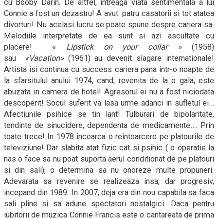
cu Booby Darin. De altfel, intreaga viata sentimentala a lui
Connie a fost un dezastru! A avut
patru casatorii si tot atatea
divorturi! Nu acelasi lucru se poate spune despre cariera sa.
Melodiile interpretate de ea sunt si azi ascultate cu
placere!
«
Lipstick on your collar »
(1958)
sau
«
Vacation
»
(1961) au devenit slagare internationale!
Artista isi continua cu success cariera pana intr-o noapte de
la sfarsitulul anului 1974, cand, revenita de la o gala, este
abuzata in camera de hotel! Agresorul ei nu a fost niciodata
descoperit! Socul suferit va lasa urme adanci in sufletul ei…
Afectiunile psihice se tin lant! Tulburari de bipolaritate,
tendinte de sinucidere, dependenta de medicamente…. Prin
toate trece! In 1978 incearca o reintoarcere pe platourile de
televiziune! Dar slabita atat fizic cat si psihic ( o operatie la
nas o face sa nu poat suporta aerul conditionat de pe platouri
si din sali), o determina sa nu onoreze multe propuneri.
Adevarata sa revenire se realizeaza insa, dar progresiv,
incepand din 1989. In 2007, deja era din nou capabila sa faca
sali pline si sa adune spectatori nostalgici. Daca pentru
iubitorii de muzica Connie Francis este o cantareata de prima