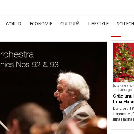
WORLD
ECONOMIE
CULTURĂ
LIFESTYLE
SCITECH
ÎN ACEST W
7 ani ago
Crăciunul
Irina Has
De la ora 18
transmite „
Irina Hașnas