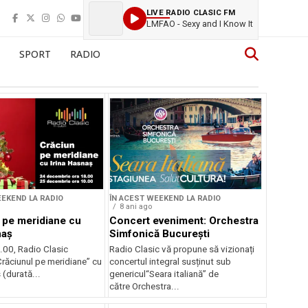
LIVE RADIO CLASIC FM
LMFAO - Sexy and I Know It
SPORT
RADIO
EEKEND LA RADIO
ÎN ACEST WEEKEND LA RADIO
8 ani ago
 pe meridiane cu
Concert eveniment: Orchestra
naș
Simfonică București
.00, Radio Clasic
Radio Clasic vă propune să vizionați
Crăciunul pe meridiane” cu
concertul integral susținut sub
 (durată...
genericul“Seara italiană” de
către Orchestra...