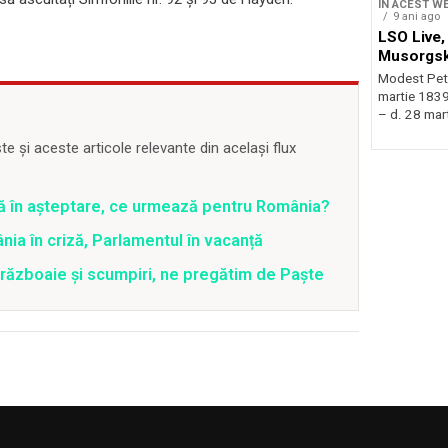
ÎN ACEST W
9 ani ago
LSO Live,
Musorgsk
Modest Petr
martie 1839
– d. 28 mart
 și aceste articole relevante din același flux
ră în așteptare, ce urmează pentru România?
ia în criză, Parlamentul în vacanță
 războaie și scumpiri, ne pregătim de Paște