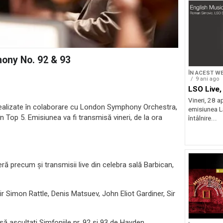
hony No. 92 & 93
ÎN ACEST W
9 ani ago
LSO Live
Vineri, 28 ap
 realizate în colaborare cu London Symphony Orchestra,
emisiunea L
în Top 5. Emisiunea va fi transmisă vineri, de la ora
întâlnire...
eră precum și transmisii live din celebra sală Barbican,
Sir Simon Rattle, Denis Matsuev, John Eliot Gardiner, Sir
ă ascultați Simfoniile nr. 92 și 93 de Hayden.