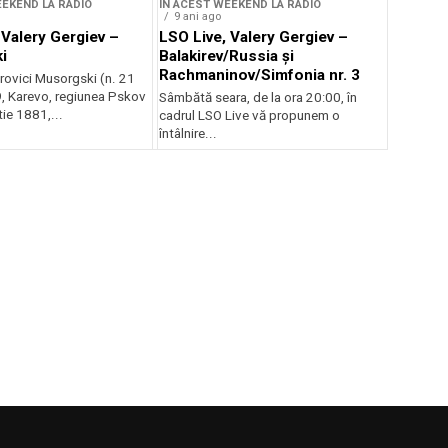
EEKEND LA RADIO
ÎN ACEST WEEKEND LA RADIO
9 ani ago
 Valery Gergiev –
LSO Live, Valery Gergiev –
i
Balakirev/Russia și
Rachmaninov/Simfonia nr. 3
ovici Musorgski (n. 21
, Karevo, regiunea Pskov
Sâmbătă seara, de la ora 20:00, în
ie 1881,...
cadrul LSO Live vă propunem o
întâlnire...