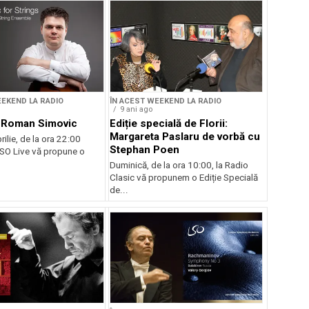
EEKEND LA RADIO
ÎN ACEST WEEKEND LA RADIO
9 ani ago
, Roman Simovic
Ediție specială de Florii:
Margareta Paslaru de vorbă cu
rilie, de la ora 22:00
Stephan Poen
SO Live vă propune o
Duminică, de la ora 10:00, la Radio
Clasic vă propunem o Ediție Specială
de...