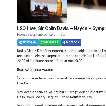
LSO Live, Sir Colin Davis – Haydn – Symp
ÎN ACEST WEEKEND LA RADIO
13:59
TELEGRAM
WHATSAPP
FACEBOOK
Radio Clasic România transmite prima ediție a emisiunii
una dintre cele mai importante orchestre ale lumii, aflată 
22.00 și în reluare sâmbătă de la ora 20.00.
Realizator: Irina Hasnaș
În cadrul acestei emisiuni vom difuza înregistrări în premi
Londra.
Veți avea ocazia să vă întâlniți cu artiști celebri precum: 
Colin Davis, Valery Gergiev, Jonas Kauffman, etc.
În această seară, în prima ediție a emisiunii vă propunem s