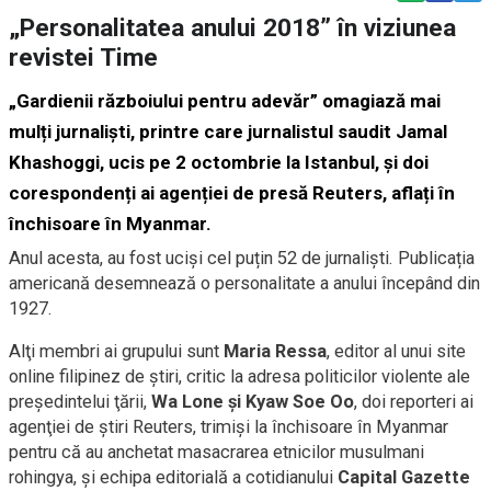
„Personalitatea anului 2018” în viziunea
revistei Time
„Gardienii războiului pentru adevăr” omagiază mai
mulți jurnaliști, printre care jurnalistul saudit Jamal
Khashoggi, ucis pe 2 octombrie la Istanbul, și doi
corespondenți ai agenției de presă Reuters, aflați în
închisoare în Myanmar.
Anul acesta, au fost uciși cel puțin 52 de jurnaliști. Publicația
americană desemnează o personalitate a anului începând din
1927.
Alţi membri ai grupului sunt
Maria Ressa
, editor al unui site
online filipinez de ştiri, critic la adresa politicilor violente ale
preşedintelui ţării,
Wa Lone și Kyaw Soe Oo
, doi reporteri ai
agenţiei de ştiri Reuters, trimişi la închisoare în Myanmar
pentru că au anchetat masacrarea etnicilor musulmani
rohingya, şi echipa editorială a cotidianului
Capital Gazette