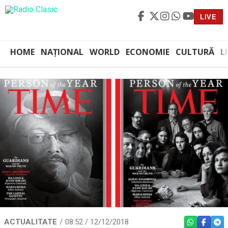
LIVE
HOME
NAȚIONAL
WORLD
ECONOMIE
CULTURĂ
L
ACTUALITATE
08:52 / 12/12/2018
WHATSAPP
FACEBO
TEL