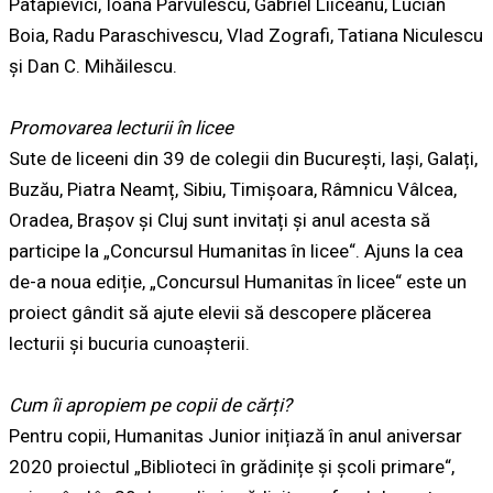
Patapievici, Ioana Pârvulescu, Gabriel Liiceanu, Lucian
Boia, Radu Paraschivescu, Vlad Zografi, Tatiana Niculescu
și Dan C. Mihăilescu.
Promovarea lecturii în licee
Sute de liceeni din 39 de colegii din București, Iași, Galați,
Buzău, Piatra Neamț, Sibiu, Timișoara, Râmnicu Vâlcea,
Oradea, Brașov și Cluj sunt invitați și anul acesta să
participe la „Concursul Humanitas în licee“. Ajuns la cea
de-a noua ediție, „Concursul Humanitas în licee“ este un
proiect gândit să ajute elevii să descopere plăcerea
lecturii și bucuria cunoașterii.
Cum îi apropiem pe copii de cărți?
Pentru copii, Humanitas Junior inițiază în anul aniversar
2020 proiectul „Biblioteci în grădinițe și școli primare“,