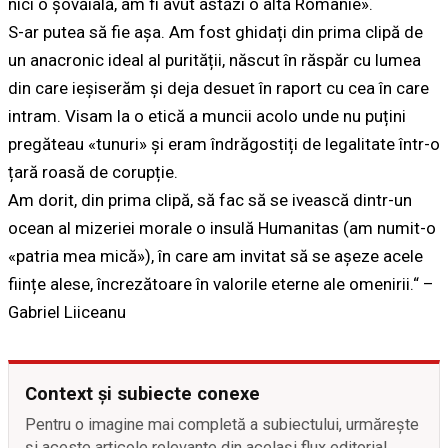
nici o şovăială, am fi avut astăzi o altă Românie».
S-ar putea să fie așa. Am fost ghidați din prima clipă de
un anacronic ideal al purității, născut în răspăr cu lumea
din care ieșiserăm și deja desuet în raport cu cea în care
intram. Visam la o etică a muncii acolo unde nu puțini
pregăteau «tunuri» și eram îndrăgostiți de legalitate într-o
țară roasă de corupție.
Am dorit, din prima clipă, să fac să se ivească dintr-un
ocean al mizeriei morale o insulă Humanitas (am numit-o
«patria mea mică»), în care am invitat să se așeze acele
ființe alese, încrezătoare în valorile eterne ale omenirii.“ –
Gabriel Liiceanu
Context și subiecte conexe
Pentru o imagine mai completă a subiectului, urmărește
și aceste articole relevante din același flux editorial.