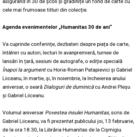
asigurând în 30 de școli și grădinițe un fond de carte cu
cele mai frumoase titluri din colecție.
Agenda evenimentelor „Humanitas 30 de ani“
Va cuprinde conferințe, dezbateri despre piața de carte,
întâlniri cu autori, lecturi în avanpremieră, turnee de
lansări în țară, sesiuni de autografe, o ediție specială
Înapoi la argument
cu Horia-Roman Patapievici și Gabriel
Liiceanu, în martie, și, în noiembrie, la încheierea anului
aniversar, o seară
Dialoguri de duminică
cu Andrei Pleșu
și Gabriel Liiceanu.
Volumul aniversar
Povestea insulei Humanitas
, scris de
Gabriel Liiceanu, va fi prezentat publicului joi, 13 februarie,
de la ora 18.30, la Librăria Humanitas de la Cișmigiu.