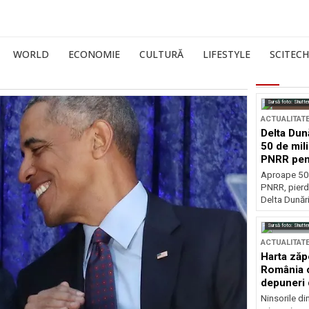
WORLD
ECONOMIE
CULTURĂ
LIFESTYLE
SCITECH
Sursă foto: Shutte
ACTUALITAT
Delta Dun
50 de mil
PNRR pen
esențiale
Aproape 50 
PNRR, pierdu
Delta Dunării
Sursă foto: Shutte
ACTUALITAT
Harta zăp
România c
depuneri 
Ninsorile di