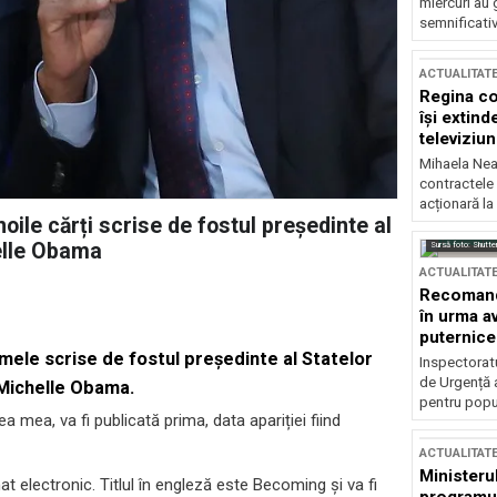
miercuri au 
semnificati
ACTUALITAT
Regina co
își extind
televiziun
Mihaela Nea
contractele 
acționară la
oile cărți scrise de fostul președinte al
elle Obama
Sursă foto: Shutte
ACTUALITAT
Recomandă
în urma av
puternice
mele scrise de fostul președinte al Statelor
Inspectoratu
de Urgență 
 Michelle Obama.
pentru popula
 mea, va fi publicată prima, data apariției fiind
ACTUALITAT
Ministerul
at electronic. Titlul în engleză este Becoming și va fi