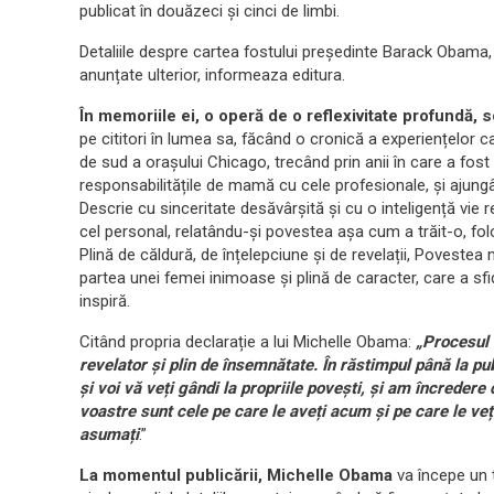
publicat în douăzeci și cinci de limbi.­­­­
Detaliile despre cartea fostului președinte Barack Obama, in
anunțate ulterior, informeaza editura.
În memoriile ei, o operă de o reflexivitate profundă, s
pe cititori în lumea sa, făcând o cronică a experiențelor ca
de sud a orașului Chicago, trecând prin anii în care a fost 
responsabilitățile de mamă cu cele profesionale, și ajungâ
Descrie cu sinceritate desăvârșită și cu o inteligență vie re
cel personal, relatându-și povestea așa cum a trăit-o, fol
Plină de căldură, de înțelepciune și de revelații, Poveste
partea unei femei inimoase și plină de caracter, care a sfi
inspiră.
Citând propria declarație a lui Michelle Obama:
„Procesul 
revelator și plin de însemnătate. În răstimpul până la p
și voi vă veți gândi la propriile povești, și am încredere 
voastre sunt cele pe care le aveți acum și pe care le veț
asumați
.”
La momentul publicării, Michelle Obama
va începe un t