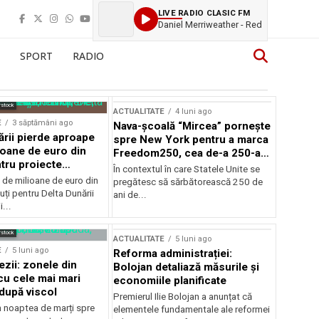
LIVE RADIO CLASIC FM
Daniel Merriweather - Red
SPORT
RADIO
rstock
ACTUALITATE
4 luni ago
E
3 săptămâni ago
Nava-școală “Mircea” pornește
ării pierde aproape
spre New York pentru a marca
ioane de euro din
Freedom250, cea de-a 250-a
tru proiecte
aniversare a Statelor Unite
În contextul în care Statele Unite se
de milioane de euro din
pregătesc să sărbătorească 250 de
ți pentru Delta Dunării
ani de...
...
rstock
ACTUALITATE
5 luni ago
E
5 luni ago
Reforma administrației:
ezii: zonele din
Bolojan detaliază măsurile și
u cele mai mari
economiile planificate
după viscol
Premierul Ilie Bolojan a anunțat că
n noaptea de marți spre
elementele fundamentale ale reformei