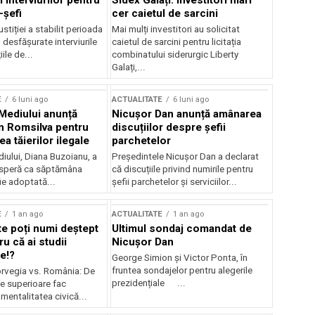
 interviurilor pentru
Sidex Galați: Investitori mari
-șefi
cer caietul de sarcini
stiției a stabilit perioada
Mai mulți investitori au solicitat
i desfășurate interviurile
caietul de sarcini pentru licitația
ile de...
combinatului siderurgic Liberty
Galați,...
E
6 luni ago
ACTUALITATE
6 luni ago
 Mediului anunță
Nicușor Dan anunță amânarea
n Romsilva pentru
discuțiilor despre șefii
 tăierilor ilegale
parchetelor
iului, Diana Buzoianu, a
Președintele Nicușor Dan a declarat
 speră ca săptămâna
că discuțiile privind numirile pentru
fie adoptată...
șefii parchetelor și serviciilor...
E
1 an ago
ACTUALITATE
1 an ago
te poți numi deștept
Ultimul sondaj comandat de
u că ai studii
Nicușor Dan
e!?
George Simion și Victor Ponta, în
fruntea sondajelor pentru alegerile
rvegia vs. România: De
prezidențiale ...
le superioare fac
 mentalitatea civică...