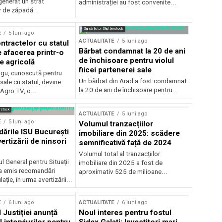
generat un strat
administrației au fost convenite...
v de zăpadă...
Sursă foto: Shutterstock
E
5 luni ago
ACTUALITATE
5 luni ago
ntractelor cu statul
Bărbat condamnat la 20 de ani
e afacerea printr-o
de închisoare pentru violul
e agricolă
fiicei partenerei sale
gu, cunoscută pentru
Un bărbat din Arad a fost condamnat
sale cu statul, devine
la 20 de ani de închisoare pentru...
 Agro TV, o...
rstock
ACTUALITATE
5 luni ago
E
5 luni ago
Volumul tranzacțiilor
rile ISU București
imobiliare din 2025: scădere
ertizării de ninsori
semnificativă față de 2024
Volumul total al tranzacțiilor
l General pentru Situații
imobiliare din 2025 a fost de
a emis recomandări
aproximativ 525 de milioane...
ție, în urma avertizării...
E
6 luni ago
ACTUALITATE
6 luni ago
 Justiției anunță
Noul interes pentru fostul