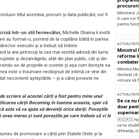
programul
procurori
Ministerul Ju
clusiv titlul acesteia, precum și data publicării, vor fi
în care vor f
pentru funcți
crisă într-un stil fermecător,
Michelle Obama îi invită
re au format-o, pornind de la copilăria trăită în partea
ACTUALITAT
director executiv și a trebuit să îmbine
Ministrul
nd la anii petrecuți la cea mai vestită adresă din lume.
reforme î
ușitele și dezamăgirile, atât din plan public, cât și din
combaterea
osindu-se de propriile ei cuvinte și așa cum dorește ea.
Ministra Med
a mea este o însumare neobișnuit de intimă ce vine din
declarat că
dat necontenit așteptările – și a cărei poveste ne
viitoare să 
ACTUALITAT
de scriere al acestei cărți a fost pentru mine unul
De ce nu 
ublicarea cărții Becoming în toamna aceasta, sper că
doar pentr
că asta vă va ajuta să deveniți orice doriți. Poveștile
superioar
i avea mereu și sunt poveștile pe care trebuie să vi le
🇳🇴🇷🇴 No
ce nu studii
diferența, ci
urneu de promovare a cărții prin Statele Unite și la