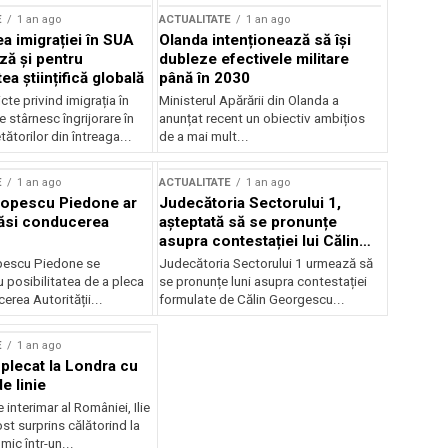
E
1 an ago
ACTUALITATE
1 an ago
a imigrației în SUA
Olanda intenționează să își
ză și pentru
dubleze efectivele militare
a științifică globală
până în 2030
cte privind imigrația în
Ministerul Apărării din Olanda a
e stârnesc îngrijorare în
anunțat recent un obiectiv ambițios
tătorilor din întreaga...
de a mai mult...
E
1 an ago
ACTUALITATE
1 an ago
Popescu Piedone ar
Judecătoria Sectorului 1,
ăsi conducerea
așteptată să se pronunțe
asupra contestației lui Călin
Georgescu privind controlul
pescu Piedone se
Judecătoria Sectorului 1 urmează să
judiciar
 posibilitatea de a pleca
se pronunțe luni asupra contestației
erea Autorității...
formulate de Călin Georgescu...
E
1 an ago
 plecat la Londra cu
e linie
 interimar al României, Ilie
ost surprins călătorind la
ic într-un...