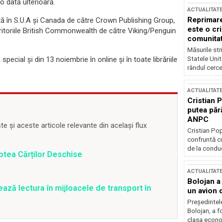
o dată ulterioară.
ACTUALITAT
Reprimare
ată în S.U.A și Canada de către Crown Publishing Group,
este o cri
eritoriile British Commonwealth de către Viking/Penguin
comunitate
Măsurile stri
Statele Unit
ecial și din 13 noiembrie în online și în toate librăriile
rândul cerce
ACTUALITAT
Cristian 
putea păr
ANPC
 și aceste articole relevante din același flux
Cristian Po
confruntă cu
de la conduc
aptea Cărților Deschise
ACTUALITAT
Bolojan a
ază lectura în mijloacele de transport în
un avion d
Președintele
Bolojan, a f
clasa econom