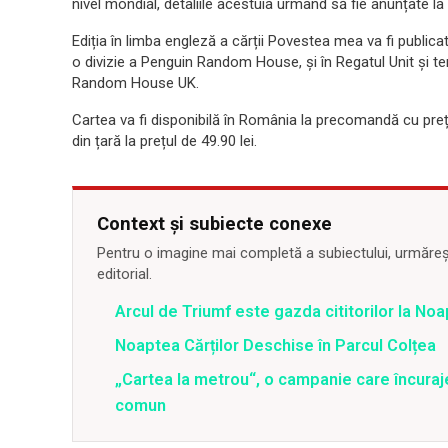
nivel mondial, detaliile acestuia urmând să fie anunțate la 
Ediția în limba engleză a cărții Povestea mea va fi public
o divizie a Penguin Random House, și în Regatul Unit și t
Random House UK.
Cartea va fi disponibilă în România la precomandă cu preț sp
din țară la prețul de 49.90 lei.
Context și subiecte conexe
Pentru o imagine mai completă a subiectului, urmărește
editorial.
Arcul de Triumf este gazda cititorilor la No
Noaptea Cărților Deschise în Parcul Colțea
„Cartea la metrou“, o campanie care încuraje
comun