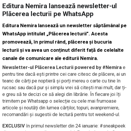
Editura Nemira lansează newsletter-ul
Plăcerea lecturii pe WhatsApp
Editura Nemira lansează un newsletter săptămânal pe
WhatsApp intitulat „Plăcerea lecturii”. Acesta
promovează, în primul rând, plăcerea și bucuria
lecturii și va avea un conținut diferit față de celelalte
canale de comunicare ale editurii Nemira.
Newsletter-ul Plăcerea Lecturii powered by #Nemira
e
pentru tine dacă ești printre cei care citesc de plăcere, ai un
teanc de cărți pe noptieră și porți mereu o carte cu tine în
rucsac sau dacă pur și simplu vrei să citești mai mult, dar ți-
e greu să te decizi ce să alegi din librărie. În fiecare joi îți
trimitem pe Whatsapp o selecție cu cele mai frumoase
articole și noutăți din lumea cărților, topuri, avanpremiere,
recomandări și sugestii de lectură pentru tot weekend-ul.
EXCLUSIV
în primul newsletter din 24 ianuarie: #sneakpeek