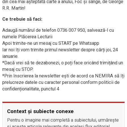
din cea mai așteptată carte a anului, Foc și sânge, de George
R.R. Martin!
Ce trebuie să faci:
Adaugă numărul de telefon 0736 007 950, salvează-l cu
numele Plăcerea Lecturii
Apoi trimite-ne un mesaj cu START pe Whatsapp
Iar noi îți vom trimite primul newsletter despre cărți joi, 24
ianuarie.
*Dacă vrei să te dezabonezi, o poți face oricând trimițând un
mesaj cu STOP.
*Prin înscrierea la newsletter ești de acord ca NEMIRA să îți
prelucreze datele cu caracter personal conform politicii de
confidenționalitate, punctul 4
Context și subiecte conexe
Pentru o imagine mai completă a subiectului, urmărește
și aceste articole relevante din același flux editorial.