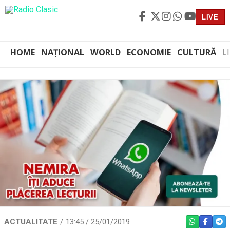
LIVE
HOME
NAȚIONAL
WORLD
ECONOMIE
CULTURĂ
L
ACTUALITATE
13:45 / 25/01/2019
WHATSAPP
FACEBO
TEL