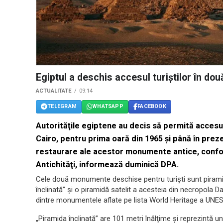
Egiptul a deschis accesul turiştilor în do
ACTUALITATE
09:14
TELEGRAM
WHATSAPP
FACEBOOK
Autorităţile egiptene au decis să permită accesul
Cairo, pentru prima oară din 1965 şi până în preze
restaurare ale acestor monumente antice, confor
Antichităţi, informează duminică DPA.
Cele două monumente deschise pentru turişti sunt pirami
înclinată” şi o piramidă satelit a acesteia din necropola 
dintre monumentele aflate pe lista World Heritage a UNE
„Piramida înclinată” are 101 metri înălţime şi reprezintă un