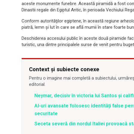
aceste monumente funebre. Această piramidă a fost const
Dinastii regale din Egiptul Antic, în perioada Vechiului Regat
Conform autorităţilor egiptene, în această regiune arheol
piatră, lemn şi lut în care se află mumii în stare foarte b
Deschiderea accesului public în aceste două piramide face 
turistic, una dintre principalele surse de venit pentru buget
Context și subiecte conexe
Pentru o imagine mai completă a subiectului, urmărește
editorial.
Neymar, decisiv în victoria lui Santos și calif
AI-uri avansate folosesc identități false pen
securitate
Seceta severă din nordul Italiei provoacă st