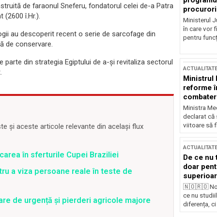
programul
ruită de faraonul Sneferu, fondatorul celei de-a Patra
procurori
 (2600 î.Hr.).
Ministerul Ju
în care vor f
ogii au descoperit recent o serie de sarcofage din
pentru funcți
ună de conservare.
parte din strategia Egiptului de a-şi revitaliza sectorul
ACTUALITAT
.
Ministrul
reforme î
combaterea
Ministra Med
declarat că
viitoare să 
 și aceste articole relevante din același flux
ACTUALITAT
icarea în sferturile Cupei Braziliei
De ce nu 
doar pentr
tru a viza persoane reale în teste de
superioar
🇳🇴🇷🇴 No
ce nu studii
are de urgență și pierderi agricole majore
diferența, ci