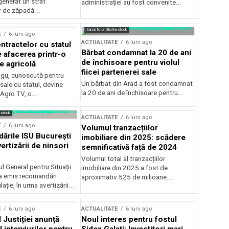
generat un strat
administrației au fost convenite...
v de zăpadă...
Sursă foto: Shutterstock
E
6 luni ago
ACTUALITATE
6 luni ago
ntractelor cu statul
Bărbat condamnat la 20 de ani
e afacerea printr-o
de închisoare pentru violul
e agricolă
fiicei partenerei sale
gu, cunoscută pentru
Un bărbat din Arad a fost condamnat
sale cu statul, devine
la 20 de ani de închisoare pentru...
 Agro TV, o...
rstock
ACTUALITATE
6 luni ago
E
6 luni ago
Volumul tranzacțiilor
rile ISU București
imobiliare din 2025: scădere
ertizării de ninsori
semnificativă față de 2024
Volumul total al tranzacțiilor
l General pentru Situații
imobiliare din 2025 a fost de
a emis recomandări
aproximativ 525 de milioane...
ție, în urma avertizării...
E
6 luni ago
ACTUALITATE
6 luni ago
 Justiției anunță
Noul interes pentru fostul