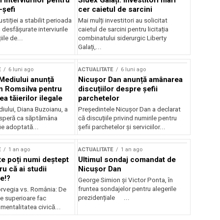
 interviurilor pentru
Sidex Galați: Investitori mari
-șefi
cer caietul de sarcini
stiției a stabilit perioada
Mai mulți investitori au solicitat
i desfășurate interviurile
caietul de sarcini pentru licitația
ile de...
combinatului siderurgic Liberty
Galați,...
E
6 luni ago
ACTUALITATE
6 luni ago
 Mediului anunță
Nicușor Dan anunță amânarea
n Romsilva pentru
discuțiilor despre șefii
 tăierilor ilegale
parchetelor
iului, Diana Buzoianu, a
Președintele Nicușor Dan a declarat
 speră ca săptămâna
că discuțiile privind numirile pentru
fie adoptată...
șefii parchetelor și serviciilor...
E
1 an ago
ACTUALITATE
1 an ago
te poți numi deștept
Ultimul sondaj comandat de
u că ai studii
Nicușor Dan
e!?
George Simion și Victor Ponta, în
fruntea sondajelor pentru alegerile
rvegia vs. România: De
prezidențiale ...
le superioare fac
 mentalitatea civică...