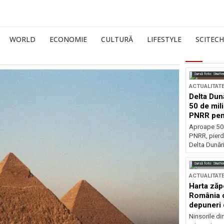
WORLD
ECONOMIE
CULTURĂ
LIFESTYLE
SCITECH
Sursă foto: Shutte
ACTUALITAT
Delta Dun
50 de mil
PNRR pen
esențiale
Aproape 50 
PNRR, pierdu
Delta Dunării
Sursă foto: Shutte
ACTUALITAT
Harta zăp
România c
depuneri 
Ninsorile di