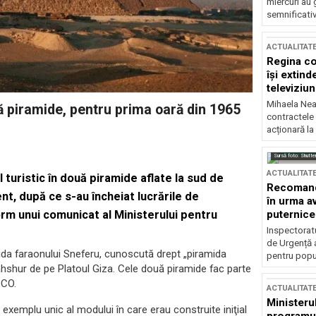
miercuri au 
semnificati
ACTUALITAT
Regina co
își extind
televiziun
Mihaela Nea
uă piramide, pentru prima oară din 1965
contractele 
acționară la
Sursă foto: Shutte
ACTUALITAT
 turistic în două piramide aflate la sud de
Recomandă
nt, după ce s-au încheiat lucrările de
în urma av
m unui comunicat al Ministerului pentru
puternice
Inspectoratu
de Urgență 
da faraonului Sneferu, cunoscută drept „piramida
pentru popula
Dahshur de pe Platoul Giza. Cele două piramide fac parte
SCO.
ACTUALITAT
Ministerul
 exemplu unic al modului în care erau construite iniţial