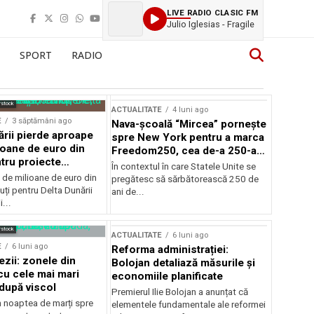
LIVE RADIO CLASIC FM
Julio Iglesias - Fragile
SPORT
RADIO
rstock
ACTUALITATE
4 luni ago
E
3 săptămâni ago
Nava-școală “Mircea” pornește
ării pierde aproape
spre New York pentru a marca
ioane de euro din
Freedom250, cea de-a 250-a
tru proiecte
aniversare a Statelor Unite
În contextul în care Statele Unite se
de milioane de euro din
pregătesc să sărbătorească 250 de
ți pentru Delta Dunării
ani de...
...
rstock
ACTUALITATE
6 luni ago
E
6 luni ago
Reforma administrației:
ezii: zonele din
Bolojan detaliază măsurile și
u cele mai mari
economiile planificate
după viscol
Premierul Ilie Bolojan a anunțat că
n noaptea de marți spre
elementele fundamentale ale reformei