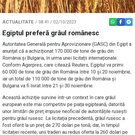
ACTUALITATE
08:41 / 02/10/2023
WHATSAPP
FACEBO
TEL
Egiptul preferă grâul românesc
Autoritatea Generală pentru Aprovizionare (GASC) din Egipt a
anunțat că a achiziționat 170.000 de tone de grâu din
România și Bulgaria, în urma unei licitații internaționale.
Conform Agerpres, care citează Reuters, Egiptul va primi
60.000 de tone de grâu din România între 10 și 20 noiembrie,
iar un total de 110.000 de tone de grâu din România și
Bulgaria va fi livrat între 21 și 30 noiembrie.
Această achiziție survine într-un context în care grâul
european este mai competitiv pe piața egipteană, datorită
unor limitări de preț impuse neoficial de autoritățile rusești
pentru grâul rusesc. La licitația precedentă, grâul rusesc a
fost oferit la un preț de 270 dolari pe tonă, dar, în timpul
licitației recente, unii traderi au redus oferta la 260 dolari pe