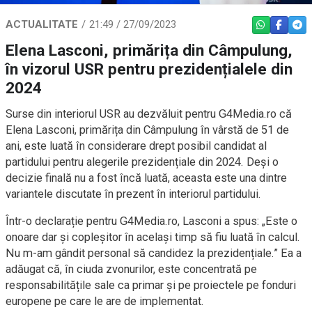
ACTUALITATE
21:49 / 27/09/2023
WHATSAPP
FACEBO
TEL
Elena Lasconi, primărița din Câmpulung,
în vizorul USR pentru prezidențialele din
2024
Surse din interiorul USR au dezvăluit pentru G4Media.ro că
Elena Lasconi, primărița din Câmpulung în vârstă de 51 de
ani, este luată în considerare drept posibil candidat al
partidului pentru alegerile prezidențiale din 2024. Deși o
decizie finală nu a fost încă luată, aceasta este una dintre
variantele discutate în prezent în interiorul partidului.
Într-o declarație pentru G4Media.ro, Lasconi a spus: „Este o
onoare dar și copleșitor în același timp să fiu luată în calcul.
Nu m-am gândit personal să candidez la prezidențiale.” Ea a
adăugat că, în ciuda zvonurilor, este concentrată pe
responsabilitățile sale ca primar și pe proiectele pe fonduri
europene pe care le are de implementat.