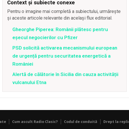
Context și subiecte conexe
Pentru o imagine mai completă a subiectului, urmărește
și aceste articole relevante din același flux editorial.
Gheorghe Piperea: Românii plătesc pentru
eșecul negocierilor cu Pfizer
PSD solicită activarea mecanismului european
de urgență pentru securitatea energetică a
României
Alertă de călătorie în Sicilia din cauza activității
vulcanului Etna
tate
Cum ascult Radio Clasic?
Codul de conduită
Drept la repli