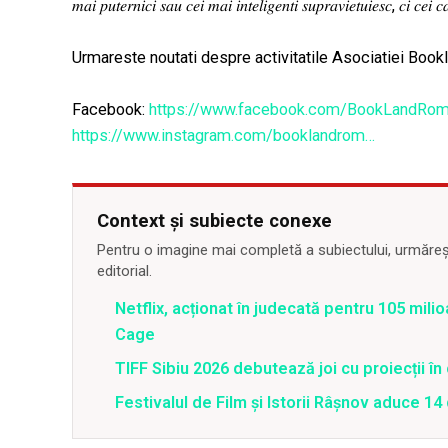
𝑚𝑎𝑖 𝑝𝑢𝑡𝑒𝑟𝑛𝑖𝑐𝑖 𝑠𝑎𝑢 𝑐𝑒𝑖 𝑚𝑎𝑖 𝑖𝑛𝑡𝑒𝑙𝑖𝑔𝑒𝑛𝑡𝑖 𝑠𝑢𝑝𝑟𝑎𝑣𝑖𝑒𝑡𝑢𝑖𝑒𝑠𝑐, 𝑐𝑖 𝑐
Urmareste noutati despre activitatile Asociatiei Book
Facebook:
https://www.facebook.com/BookLandRo
https://www.instagram.com/booklandrom…
Context și subiecte conexe
Pentru o imagine mai completă a subiectului, urmărește
editorial.
Netflix, acționat în judecată pentru 105 milio
Cage
TIFF Sibiu 2026 debutează joi cu proiecții în 
Festivalul de Film şi Istorii Râşnov aduce 1