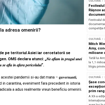
CULTURĂ
Festivalul
Râşnov a
documenta
premieră
Festivalul d
documentare
competiţie F
la adresa omenirii?
CULTURĂ
Mitch Win
Amy, cond
milioane 
de pe teritoriul Asiei iar cercetatorii se
litigiu pie
Tatăl lui A
lara atunci: „𝑁𝑒 𝑎𝑓𝑙𝑎𝑚 𝑖𝑛 𝑝𝑟𝑎𝑔𝑢𝑙 𝑢𝑛𝑒𝑖
la 1,1 milio
𝑢 𝑠𝑒 𝑎𝑓𝑙𝑎 𝑖𝑛 𝑎𝑓𝑎𝑟𝑎 𝑝𝑒𝑟𝑖𝑐𝑜𝑙𝑢𝑙𝑢𝑖“.
litigiu privin
stei pandemii si-au dat mana – 𝐠𝐮𝐯𝐞𝐫𝐧𝐚𝐧𝐭𝐢,
CULTURĂ
Șase con
i fiind in carantina, eveniment fara precedent in istoria
excepționa
radicala a adus realmente vreun beneficiu omenirii.
prim rang
internați
A XX-a ediți
orchestra
Internaționa
prestigiu
avea loc în 