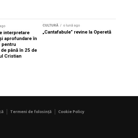
CULTURĂ
o lună ago
 ago
CULTURĂ
„Cantafabule” revine la Operetă
 interpretare
Athenaeu
și aprofundare în
2026 Laur
i pentru
Grammy, C
i de până în 25 de
reuni sub
ul Cristian
Română de
Janoska î
pe 20 iuni
că
Termeni de folosință
Cookie Policy