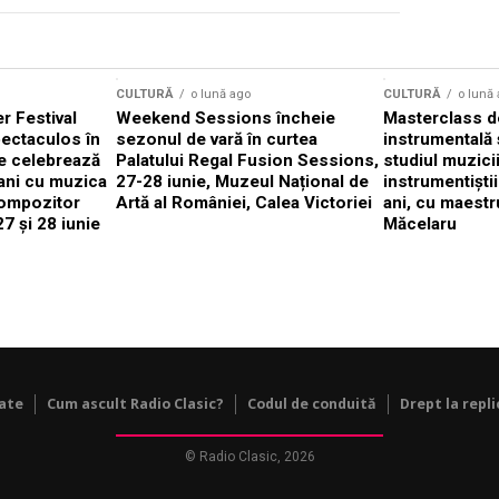
CULTURĂ
o lună ago
CULTURĂ
o lună
 Festival
Weekend Sessions încheie
Masterclass de
ectaculos în
sezonul de vară în curtea
instrumentală 
e celebrează
Palatului Regal Fusion Sessions,
studiul muzici
ani cu muzica
27-28 iunie, Muzeul Național de
instrumentiști
compozitor
Artă al României, Calea Victoriei
ani, cu maestr
7 și 28 iunie
Măcelaru
tate
Cum ascult Radio Clasic?
Codul de conduită
Drept la repli
© Radio Clasic, 2026