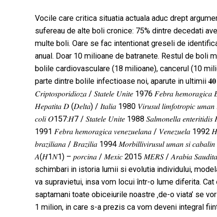
Vocile care critica situatia actuala aduc drept argume
sufereau de alte boli cronice: 75% dintre decedati av
multe boli. Oare se fac intentionat greseli de identif
anual. Doar 10 milioane de batranete. Restul de boli m
bolile cardiovasculare (18 milioane), cancerul (10 milio
parte dintre bolile infectioase noi, aparute in ultimii 𝟒𝟎 𝐚𝐧𝐢: 1976 𝐵
𝐶𝑟𝑖𝑝𝑡𝑜𝑠𝑝𝑜𝑟𝑖𝑑𝑖𝑜𝑧𝑎 / 𝑆𝑡𝑎𝑡𝑒𝑙𝑒 𝑈𝑛𝑖𝑡𝑒 1976 𝐹𝑒𝑏𝑟𝑎 ℎ𝑒𝑚𝑜𝑟𝑎𝑔𝑖
𝐻𝑒𝑝𝑎𝑡𝑖𝑡𝑎 𝐷 (𝐷𝑒𝑙𝑡𝑎) / 𝐼𝑡𝑎𝑙𝑖𝑎 1980 𝑉𝑖𝑟𝑢𝑠𝑢𝑙 𝑙𝑖𝑚𝑓𝑜𝑡𝑟𝑜𝑝𝑖𝑐 𝑢
𝑐𝑜𝑙𝑖 𝑂157:𝐻7 / 𝑆𝑡𝑎𝑡𝑒𝑙𝑒 𝑈𝑛𝑖𝑡𝑒 1988 𝑆𝑎𝑙𝑚𝑜𝑛𝑒𝑙𝑙𝑎 𝑒𝑛𝑡𝑒𝑟𝑖𝑡𝑖𝑑𝑖𝑠
1991 𝐹𝑒𝑏𝑟𝑎 ℎ𝑒𝑚𝑜𝑟𝑎𝑔𝑖𝑐𝑎 𝑣𝑒𝑛𝑒𝑧𝑢𝑒𝑙𝑎𝑛𝑎 / 𝑉𝑒𝑛𝑒𝑧𝑢𝑒𝑙𝑎 1992 𝐻
𝑏𝑟𝑎𝑧𝑖𝑙𝑖𝑎𝑛𝑎 / 𝐵𝑟𝑎𝑧𝑖𝑙𝑖𝑎 1994 𝑀𝑜𝑟𝑏𝑖𝑙𝑙𝑖𝑣𝑖𝑟𝑢𝑠𝑢𝑙 𝑢𝑚𝑎𝑛 𝑠𝑖 𝑐𝑎𝑏
𝐴(𝐻1𝑁1) – 𝑝𝑜𝑟𝑐𝑖𝑛𝑎 / 𝑀𝑒𝑥𝑖𝑐 2015 𝑀𝐸𝑅𝑆 / 𝐴𝑟𝑎𝑏𝑖𝑎
schimbari in istoria lumii si evolutia individului, mode
va supravietui, insa vom locui într-o lume diferita. C
saptamani toate obiceiurile noastre ‚de-o viata’ se vo
1 milion, in care s-a prezis ca vom deveni integral fiint