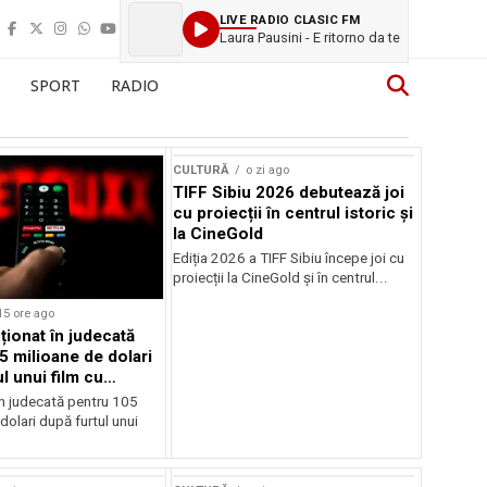
LIVE RADIO CLASIC FM
Laura Pausini - E ritorno da te
SPORT
RADIO
CULTURĂ
o zi ago
TIFF Sibiu 2026 debutează joi
cu proiecții în centrul istoric și
la CineGold
Ediția 2026 a TIFF Sibiu începe joi cu
proiecții la CineGold și în centrul...
15 ore ago
cționat în judecată
5 milioane de dolari
l unui film cu
Cage
în judecată pentru 105
dolari după furtul unui