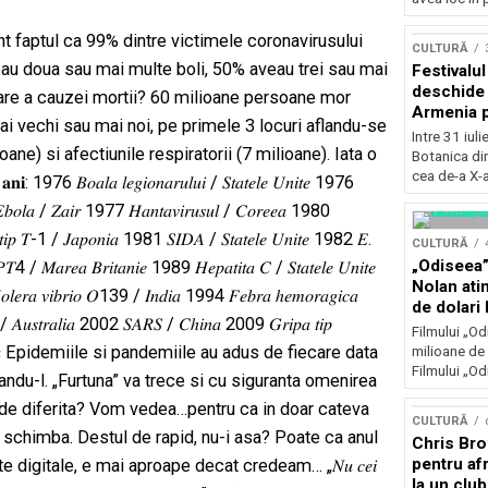
Concursu
nt faptul ca 99% dintre victimele coronavirusului
CULTURĂ
eau doua sau mai multe boli, 50% aveau trei sau mai
Festivalu
deschide 
icare a cauzei mortii? 60 milioane persoane mor
Armenia pr
ai vechi sau mai noi, pe primele 3 locuri aflandu-se
patrimoniu
Intre 31 iul
august, l
ane) si afectiunile respiratorii (7 milioane). Iata o
Botanica di
Bucuresti
cea de-a X-a
𝑜𝑎𝑙𝑎 𝑙𝑒𝑔𝑖𝑜𝑛𝑎𝑟𝑢𝑙𝑢𝑖 / 𝑆𝑡𝑎𝑡𝑒𝑙𝑒 𝑈𝑛𝑖𝑡𝑒 1976
𝑎 𝐸𝑏𝑜𝑙𝑎 / 𝑍𝑎𝑖𝑟 1977 𝐻𝑎𝑛𝑡𝑎𝑣𝑖𝑟𝑢𝑠𝑢𝑙 / 𝐶𝑜𝑟𝑒𝑒𝑎 1980
𝑚𝑎𝑛 𝑡𝑖𝑝 𝑇-1 / 𝐽𝑎𝑝𝑜𝑛𝑖𝑎 1981 𝑆𝐼𝐷𝐴 / 𝑆𝑡𝑎𝑡𝑒𝑙𝑒 𝑈𝑛𝑖𝑡𝑒 1982 𝐸.
CULTURĂ
„Odiseea”
 𝑃𝑇4 / 𝑀𝑎𝑟𝑒𝑎 𝐵𝑟𝑖𝑡𝑎𝑛𝑖𝑒 1989 𝐻𝑒𝑝𝑎𝑡𝑖𝑡𝑎 𝐶 / 𝑆𝑡𝑎𝑡𝑒𝑙𝑒 𝑈𝑛𝑖𝑡𝑒
Nolan ati
𝑙𝑒𝑟𝑎 𝑣𝑖𝑏𝑟𝑖𝑜 𝑂139 / 𝐼𝑛𝑑𝑖𝑎 1994 𝐹𝑒𝑏𝑟𝑎 ℎ𝑒𝑚𝑜𝑟𝑎𝑔𝑖𝑐𝑎
de dolari 
𝑎𝑙𝑖𝑛 / 𝐴𝑢𝑠𝑡𝑟𝑎𝑙𝑖𝑎 2002 𝑆𝐴𝑅𝑆 / 𝐶ℎ𝑖𝑛𝑎 2009 𝐺𝑟𝑖𝑝𝑎 𝑡𝑖𝑝
Filmului „Od
 𝑆𝑎𝑢𝑑𝑖𝑡𝑎 Epidemiile si pandemiile au adus de fiecare data
milioane de 
Filmului „Od
landu-l. „Furtuna” va trece si cu siguranta omenirea
at de diferita? Vom vedea…pentru ca in doar cateva
CULTURĂ
r schimba. Destul de rapid, nu-i asa? Poate ca anul
Chris Bro
pentru afr
e digitale, e mai aproape decat credeam… „𝑁𝑢 𝑐𝑒𝑖
la un clu