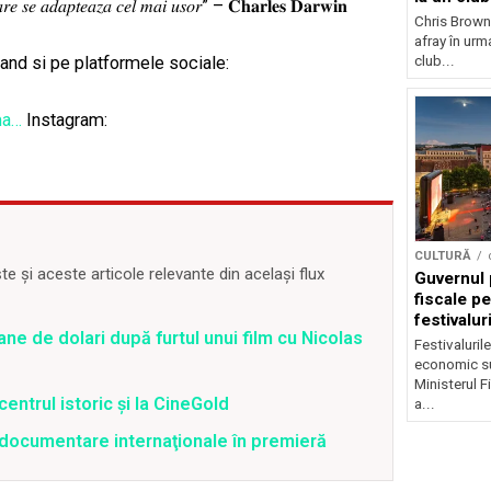
𝑒𝑖 𝑐𝑎𝑟𝑒 𝑠𝑒 𝑎𝑑𝑎𝑝𝑡𝑒𝑎𝑧𝑎 𝑐𝑒𝑙 𝑚𝑎𝑖 𝑢𝑠𝑜𝑟” – 𝐂𝐡𝐚𝐫𝐥𝐞𝐬 𝐃𝐚𝐫𝐰𝐢𝐧
Chris Brown
afray în urma
club...
land si pe platformele sociale:
ma…
Instagram:
CULTURĂ
 și aceste articole relevante din același flux
Guvernul 
fiscale pe
festivalur
ane de dolari după furtul unui film cu Nicolas
Festivaluril
economic su
Ministerul F
centrul istoric și la CineGold
a...
4 documentare internaţionale în premieră