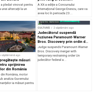
internaționale și ansambluri
 a pledat vinovat pentru
A XX-a ediție a Concursului
orchestrale românești de
 unei altercații la un
Internațional George Enescu, care va
prestigiu, în programul
avea loc în perioada 23...
Concursului Enescu 2026
Sursă foto: Shutterstock
CULTURĂ
2 săptămâni ago
Judecătorul suspendă
fuziunea Paramount-Warner
Bros. Discovery prin ordin de
restricție temporară
Judge suspends Paramount-Warner
Bros. Discovery merger with
o săptămână ago
temporary restraining order Un
pregătește măsuri
judecător federal a...
ntru sprijinirea
ilor din România
e din România, motor
b analiza Guvernului
inanțelor ia măsuri pentru