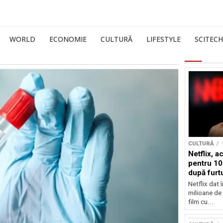
WORLD
ECONOMIE
CULTURĂ
LIFESTYLE
SCITECH
CULTURĂ
Netflix, a
pentru 10
după furtu
Nicolas 
Netflix dat 
milioane de 
film cu...