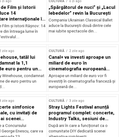
o zi ago
CULTURĂ
o zi ago
 de Film şi Istorii
„Spărgătorul de nuci” și „Lacul
duce 14
lebedelor” revin la București
re internaţionale în
Compania Ukrainian Classical Ballet
aduce la București două dintre cele
e Film şi Istorii Râşnov: 14
mai iubite spectacole din...
 din întreaga lume în
estivalul...
2 zile ago
CULTURĂ
2 zile ago
ehouse, tatăl lui
Canal+ va investi aproape un
amnat la 1,1
miliard de euro în
de euro pentru un
cinematografia europeană
rdut
până în 2032
my Winehouse, condamnat
Aproape un miliard de euro vor fi
ane de euro pentru un
investiți în cinematografia franceză și
d...
europeană de...
3 zile ago
CULTURĂ
3 zile ago
certe simfonice
Stray Lights Festival anunță
le, cu invitați de
programul complet: concerte,
 ai scenei
Industry Talks, sesiuni de
onale și ansambluri
audiție și noi opțiuni de
e a Concursului
După ani în care a funcționat ca o
le românești de
participare pentru public
l George Enescu, care va
comunitate DIY dedicată scenei
, în programul
perioada 23...
alternative românești,...