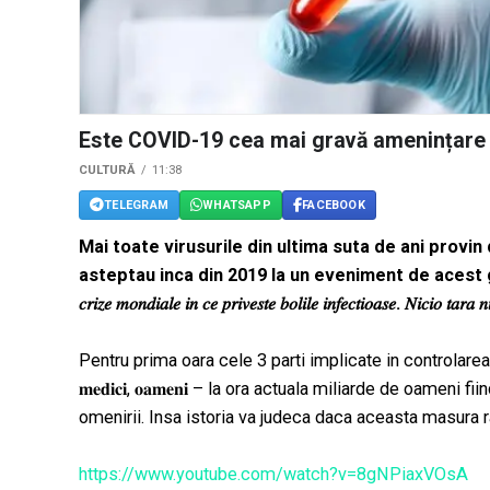
Este COVID-19 cea mai gravă amenințare 
CULTURĂ
11:38
TELEGRAM
WHATSAPP
FACEBOOK
Mai toate virusurile din ultima suta de ani provin 
asteptau inca din 2019 la un eveniment de acest gen. OMS dec
𝑐𝑟𝑖𝑧𝑒 𝑚𝑜𝑛𝑑𝑖𝑎𝑙𝑒 𝑖𝑛 𝑐𝑒 𝑝𝑟𝑖𝑣𝑒𝑠𝑡𝑒 𝑏𝑜𝑙𝑖𝑙𝑒 𝑖𝑛𝑓𝑒𝑐𝑡𝑖𝑜𝑎𝑠𝑒. 𝑁𝑖𝑐𝑖𝑜 𝑡𝑎𝑟𝑎 𝑛
Pentru prima oara cele 3 parti implicate in controlarea ace
𝐦𝐞𝐝𝐢𝐜𝐢, 𝐨𝐚𝐦𝐞𝐧𝐢 – la ora actuala miliarde de oamen
omenirii. Insa istoria va judeca daca aceasta masura 
https://www.youtube.com/watch?v=8gNPiaxVOsA