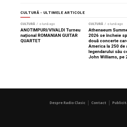
CULTURĂ - ULTIMELE ARTICOLE
CULTURĂ
o lună ago
CULTURĂ
o lună ago
ANOTIMPURI/VIVALDI Turneu
Athenaeum Summer
național ROMANIAN GUITAR
2026 se încheie sp
QUARTET
două concerte car
America la 250 de 
legendarului său 
John Williams, pe 2
Despre Radio Clasic
Contact
Publici