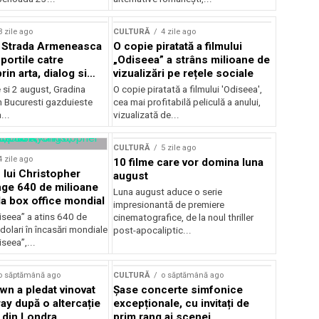
lui Enescu 2026
3 zile ago
CULTURĂ
4 zile ago
l Strada Armeneasca
O copie piratată a filmului
portile catre
„Odiseea” a strâns milioane de
in arta, dialog si
vizualizări pe rețele sociale
, intre 31 iulie si 2
ie si 2 august, Gradina
O copie piratată a filmului 'Odiseea',
a Gradina Botanica din
n Bucuresti gazduieste
cea mai profitabilă peliculă a anului,
...
vizualizată de...
CULTURĂ
5 zile ago
4 zile ago
10 filme care vor domina luna
 lui Christopher
august
nge 640 de milioane
Luna august aduce o serie
la box office mondial
impresionantă de premiere
iseea” a atins 640 de
cinematografice, de la noul thriller
dolari în încasări mondiale
post-apocaliptic...
iseea”,...
o săptămână ago
CULTURĂ
o săptămână ago
wn a pledat vinovat
Șase concerte simfonice
ay după o altercație
excepționale, cu invitați de
b din Londra
prim rang ai scenei