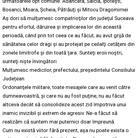
următoarele opt comune: Adâncata, Salcia, Ipoteşti,
Bosanci, Moara, Şcheia, Pătrăuţi şi Mitocu Dragomirnei
Aş dori să mulţumesc compatrioţilor din judeţul Suceava
pentru efortul, dăruirea şi implicarea lor din această
perioadă, când prin tot ceea ce au făcut, au avut grijă de
sănătatea celor dragi şi au protejat pe ceilalţi cetăţeni din
zonele limitrofe şi din toată ţara. Sunteţi eroii noştri,
sunteţi nişte învingători
Mulțumesc medicilor, prefectului, președintelui Consiliului
Județean
Ordonanţele militare, toate mesajele care au venit către
dumneavoastră, şi care nu au fost puţine, nu au făcut
altceva decât să consolideze acest zid împotriva unui
inamic invizibil şi extrem de agresiv. Ne-a făcut să
realizăm că suntem mai puternici doar împreună.
Cum nu există viitor fără prezent, aşa nu poate exista o