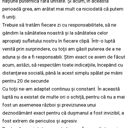
naţiune puternică fără unitate. Şi acum, în această
perioadă grea, am arătat mai mult ca niciodată că putem
fi uniţi.
Trebuie să tratăm fiecare zi cu responsabilitate, să ne
gândim la sănătatea noastră şi la sănătatea celor
apropiaţi sufletului nostru în fiecare clipă. Într-o luptă
venită prin surprindere, cu toţii am găsit puterea de a ne
aduna şi de a fi responsabili. Ştim exact ce avem de făcut
acum, astăzi, să respectăm toate indicaţiile, începând cu
distanţarea socială, până la acest simplu spălat pe mâini
pentru 20 de secunde
Cu toţii ne-am adaptat continuu şi constant. În această
luptă nu a existat de multe ori o schiţă, pentru că nu a mai
fost un asemenea război şi previziunea unui
deznodământ exact pentru că duşmanul a fost invizibil, a
fost extrem de periculos şi agresiv.