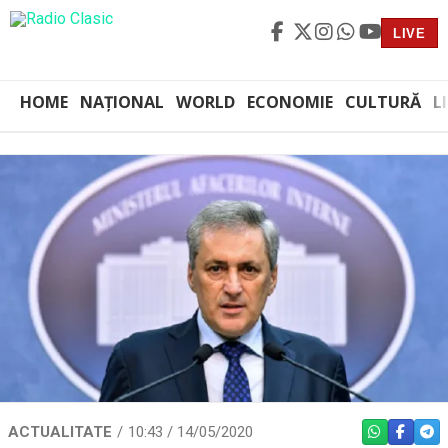
LIVE
HOME
NAȚIONAL
WORLD
ECONOMIE
CULTURĂ
L
ACTUALITATE
10:43 / 14/05/2020
WHATSAPP
FACEBO
TEL