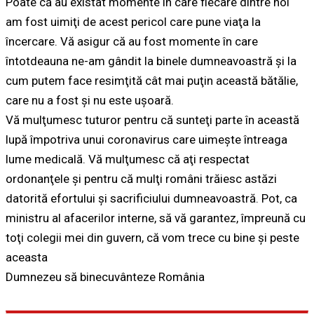
Poate că au existat momente în care fiecare dintre noi
am fost uimiţi de acest pericol care pune viaţa la
încercare. Vă asigur că au fost momente în care
întotdeauna ne-am gândit la binele dumneavoastră şi la
cum putem face resimţită cât mai puţin această bătălie,
care nu a fost şi nu este uşoară.
Vă mulţumesc tuturor pentru că sunteţi parte în această
lupă împotriva unui coronavirus care uimeşte întreaga
lume medicală. Vă mulţumesc că aţi respectat
ordonanţele şi pentru că mulţi români trăiesc astăzi
datorită efortului şi sacrificiului dumneavoastră. Pot, ca
ministru al afacerilor interne, să vă garantez, împreună cu
toţi colegii mei din guvern, că vom trece cu bine şi peste
aceasta
Dumnezeu să binecuvânteze România