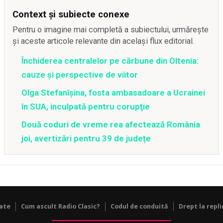
Context și subiecte conexe
Pentru o imagine mai completă a subiectului, urmărește
și aceste articole relevante din același flux editorial.
Închiderea centralelor pe cărbune din Oltenia:
cauze și perspective de viitor
Olga Stefanîşina, fosta ambasadoare a Ucrainei
în SUA, inculpată pentru corupţie
Două coduri de vreme rea afectează România
joi, avertizări pentru 39 de județe
tate
Cum ascult Radio Clasic?
Codul de conduită
Drept la repli