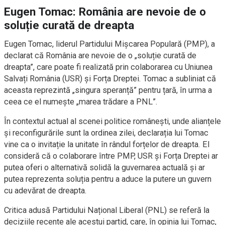
Eugen Tomac: România are nevoie de o
soluție curată de dreapta
Eugen Tomac, liderul Partidului Mișcarea Populară (PMP), a
declarat că România are nevoie de o „soluție curată de
dreapta”, care poate fi realizată prin colaborarea cu Uniunea
Salvați România (USR) și Forța Dreptei. Tomac a subliniat că
aceasta reprezintă „singura speranță” pentru țară, în urma a
ceea ce el numește „marea trădare a PNL”.
În contextul actual al scenei politice românești, unde alianțele
și reconfigurările sunt la ordinea zilei, declarația lui Tomac
vine ca o invitație la unitate în rândul forțelor de dreapta. El
consideră că o colaborare între PMP, USR și Forța Dreptei ar
putea oferi o alternativă solidă la guvernarea actuală și ar
putea reprezenta soluția pentru a aduce la putere un guvern
cu adevărat de dreapta.
Critica adusă Partidului Național Liberal (PNL) se referă la
deciziile recente ale acestui partid, care, în opinia lui Tomac,