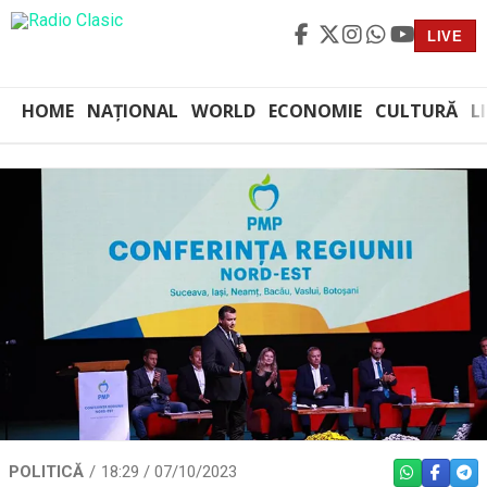
LIVE
HOME
NAȚIONAL
WORLD
ECONOMIE
CULTURĂ
L
POLITICĂ
18:29 / 07/10/2023
WHATSAPP
FACEBO
TEL