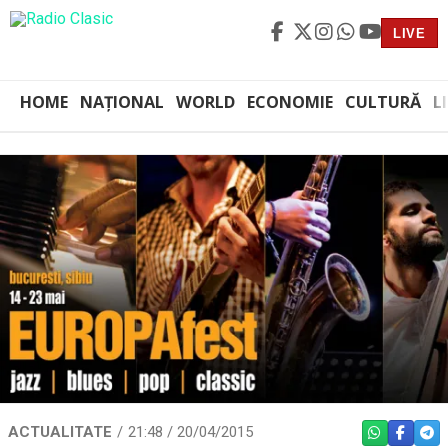
LIVE
HOME
NAȚIONAL
WORLD
ECONOMIE
CULTURĂ
L
ACTUALITATE
21:48 / 20/04/2015
WHATSAPP
FACEBO
TEL