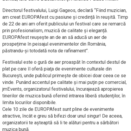
Directorul festivalului, Luigi Gageos, declară “Fiind muzician,
am creat EUROPAfest cu pasiune și credință în reușită. Timp
de 22 de ani am oferit publicului un festival care se remarcă
prin profesionalism, muzică de calitate și eleganță.
EUROPAfest reușește an de an să aducă un aer de
prospețime în peisajul evenimentelor din România,
păstrandu-și totodată nota de rafinament”.
Festivalul este o gură de aer proaspăt în contextul destul de
plat pe care îl oferă piaţa de evenimente culturale din
Bucureşti, unde publicul primeşte de obicei doar ceea ce se
vinde. Punând accentul pe calitate şi mai puţin pe comercial,
jmEvents, organizatorul festivalului, încurajează apropierea
tinerilor de muzica bună oferind intrarea liberă studenţilor, în
limita locurilor disponibile.
Cele 10 zile de EUROPAfest sunt pline de evenimente
atractive, încât e greu să bifezi doar unul singur! De aceea,
organizatorii te așteaptă să li te alături pentru a sărbători
muzica bună.