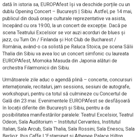
dată în istoria sa, EUROPAfest își va deschide porțile cu un
dublu Opening Concert – București | Sibiu. Astfel, pe 14 mai,
publicul din două orașe culturale reprezentative va asista,
începând cu ora 19:00, la un concert de excepție. Dacă pe
scena Teatrului Excelsior se vor auzi acorduri de blues și
jazz, cu Turn On / Finlanda și Hot Club de Bucharest /
România, având-o ca solistă pe Raluca Stoica, pe scena Sălii
Thalia din Sibiu va avea loc un concert simfonic cu laureata
EUROPAfest, Momoka Masuda din Japonia alături de
orchestra Filarmonicii din Sibiu.
Următoarele zile aduc o agendă plină – concerte, concursuri
internaționale, recitaluri, jam sessions, sesiuni de autografe,
workshopuri, pentru ca totul să culmineze cu Concertul de
Gală din 23 mai. Evenimentele EUROPAfest se desfășoară
în locații diferite din București și Sibiu, pentru a da
posibilitatea manifestărilor paralele: Teatrul Excelsior, Teatrul
Odeon, Sala Auditorium – Institutul Cervantes, Institutul
Italian, Sala Arcub, Sala Thalia, Sala Rossini, Sala Enescu, Sala
Berlioz, Ibis Caffe L’Estaminet și Athenee Palace Hilton.