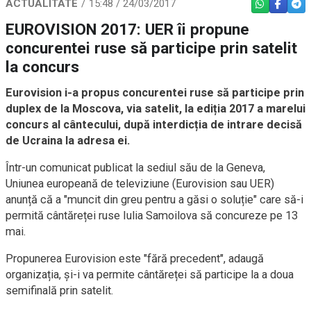
ACTUALITATE
15:48 / 24/03/2017
WHATSAPP
FACEBO
TEL
EUROVISION 2017: UER îi propune
concurentei ruse să participe prin satelit
la concurs
Eurovision i-a propus concurentei ruse să participe prin
duplex de la Moscova, via satelit, la ediția 2017 a marelui
concurs al cântecului, după interdicția de intrare decisă
de Ucraina la adresa ei.
Într-un comunicat publicat la sediul său de la Geneva,
Uniunea europeană de televiziune (Eurovision sau UER)
anunță că a "muncit din greu pentru a găsi o soluție" care să-i
permită cântăreței ruse Iulia Samoilova să concureze pe 13
mai.
Propunerea Eurovision este "fără precedent", adaugă
organizația, și-i va permite cântăreței să participe la a doua
semifinală prin satelit.