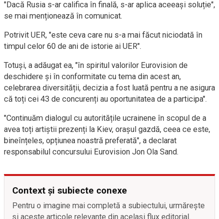
"Dacă Rusia s-ar califica în finală, s-ar aplica aceeași soluție",
se mai menționează în comunicat.
Potrivit UER, "este ceva care nu s-a mai făcut niciodată în
timpul celor 60 de ani de istorie ai UER".
Totuși, a adăugat ea, "în spiritul valorilor Eurovision de
deschidere și în conformitate cu tema din acest an,
celebrarea diversității, decizia a fost luată pentru a ne asigura
că toți cei 43 de concurenți au oportunitatea de a participa".
"Continuăm dialogul cu autoritățile ucrainene în scopul de a
avea toți artiștii prezenți la Kiev, orașul gazdă, ceea ce este,
bineînțeles, opțiunea noastră preferată", a declarat
responsabilul concursului Eurovision Jon Ola Sand.
Context și subiecte conexe
Pentru o imagine mai completă a subiectului, urmărește
și aceste articole relevante din același flux editorial.