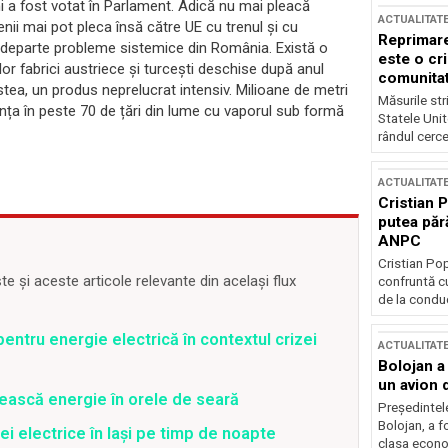
ni a fost votat în Parlament. Adică nu mai pleacă
ACTUALITAT
nii mai pot pleca însă către UE cu trenul și cu
Reprimare
e departe probleme sistemice din România. Există o
este o cri
ilor fabrici austriece și turcești deschise după anul
comunitate
tea, un produs neprelucrat intensiv. Milioane de metri
Măsurile stri
nța în peste 70 de țări din lume cu vaporul sub formă
Statele Unit
rândul cerce
ACTUALITAT
Cristian 
putea păr
ANPC
Cristian Po
 și aceste articole relevante din același flux
confruntă cu
de la conduc
entru energie electrică în contextul crizei
ACTUALITAT
Bolojan a
un avion d
ească energie în orele de seară
Președintele
Bolojan, a f
ei electrice în Iași pe timp de noapte
clasa econom