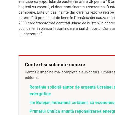
interzicerea exportului de bușteni în afara UE pentru 10 a
bușteni cu vaporul, ci doar containere cu cherestea. Buște
camioane. Este un pas înainte dar care nu rezolvă nici p
cerere fără precedent de lemn în România din cauza m
ar
2000 care transformă cantități uriașe de bușteni în cheres
cubi de lemn pleaca în continuare anual din portul Consta
de cherestea”.
Context și subiecte conexe
Pentru o imagine mai completă a subiectului, urmărește
editorial.
România solicită ajutor de urgență Ucrainei p
energetice
Ilie Bolojan îndeamnă cetățenii să economis
Primarul Chirica anunță raționalizarea energi