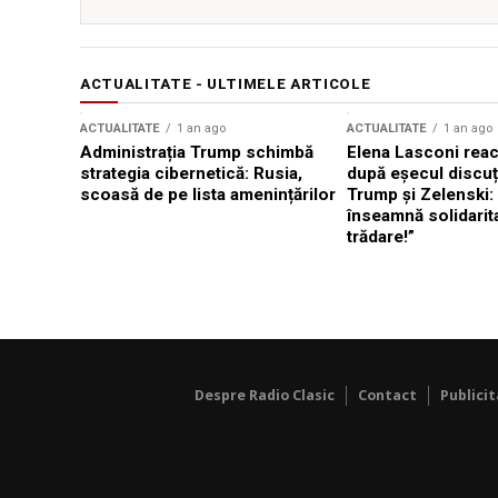
ACTUALITATE - ULTIMELE ARTICOLE
ACTUALITATE
1 an ago
ACTUALITATE
1 an ago
Administrația Trump schimbă
Elena Lasconi rea
strategia cibernetică: Rusia,
după eșecul discuți
scoasă de pe lista amenințărilor
Trump și Zelenski:
înseamnă solidarit
trădare!”
Despre Radio Clasic
Contact
Publici