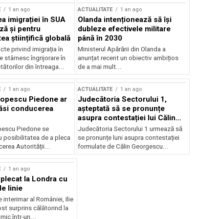
E
1 an ago
ACTUALITATE
1 an ago
a imigrației în SUA
Olanda intenționează să își
ză și pentru
dubleze efectivele militare
a științifică globală
până în 2030
cte privind imigrația în
Ministerul Apărării din Olanda a
e stârnesc îngrijorare în
anunțat recent un obiectiv ambițios
tătorilor din întreaga...
de a mai mult...
E
1 an ago
ACTUALITATE
1 an ago
Popescu Piedone ar
Judecătoria Sectorului 1,
ăsi conducerea
așteptată să se pronunțe
asupra contestației lui Călin
Georgescu privind controlul
pescu Piedone se
Judecătoria Sectorului 1 urmează să
judiciar
 posibilitatea de a pleca
se pronunțe luni asupra contestației
erea Autorității...
formulate de Călin Georgescu...
E
1 an ago
 plecat la Londra cu
e linie
 interimar al României, Ilie
ost surprins călătorind la
ic într-un...