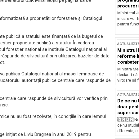
programul
pune senatorul USR Mihai Goţiu pe pagina sa de
procurori
Ministerul Ju
formatizată a proprietăților forestiere și Catalogul
în care vor f
pentru funcți
te publică a statului este finanţată de la bugetul de
restier proprietate publică a statului. În vederea
ACTUALITAT
l forestier naţional se instituie Catalogul naţional al
Ministrul
 răspunde de silvicultură prin utilizarea bazelor de date
reforme î
combaterea
ct.
Ministra Med
ă va publica Catalogul naţional al masei lemnoase de
declarat că
ducătorului autorităţii publice centrale care răspunde de
viitoare să 
ACTUALITAT
e centrale care răspunde de silvicultură vor verifica prin
De ce nu 
risc.
doar pentr
superioar
e nu au fost rezolvate, în condiţiile în care lemnul
🇳🇴🇷🇴 No
ce nu studii
diferența, ci
ge inițiat de Liviu Dragnea în anul 2019 pentru