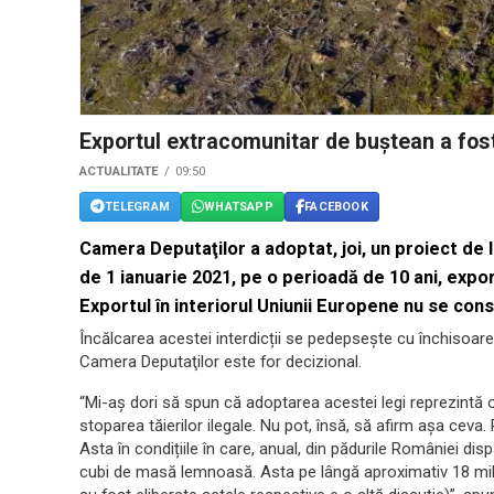
Exportul extracomunitar de buştean a fost
ACTUALITATE
09:50
TELEGRAM
WHATSAPP
FACEBOOK
Camera Deputaţilor a adoptat, joi, un proiect de 
de 1 ianuarie 2021, pe o perioadă de 10 ani, expo
Exportul în interiorul Uniunii Europene nu se cons
Încălcarea acestei interdicții se pedepsește cu închisoarea
Camera Deputaţilor este for decizional.
“Mi-aș dori să spun că adoptarea aces
tei legi reprezintă
stoparea tăierilor ilegale. Nu pot, însă, să afirm așa ceva
Asta în condițiile în care, anual, din pădurile României di
cubi de masă lemnoasă. Asta pe lângă aproximativ 18 mili