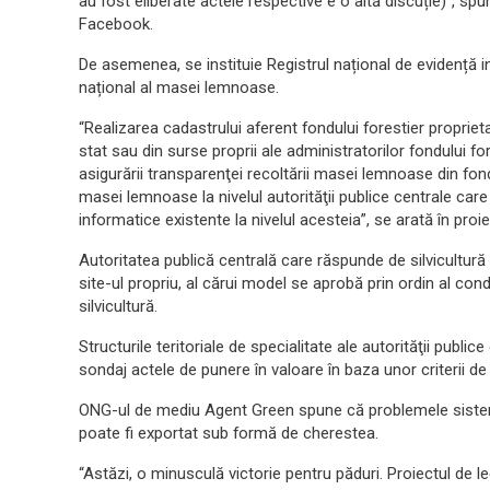
au fost eliberate actele respective e o altă discuție)”, s
Facebook.
De asemenea, se instituie Registrul național de evidență in
național al masei lemnoase.
“Realizarea cadastrului aferent fondului forestier proprieta
stat sau din surse proprii ale administratorilor fondului fo
asigurării transparenţei recoltării masei lemnoase din fondu
masei lemnoase la nivelul autorităţii publice centrale care
informatice existente la nivelul acesteia”, se arată în proie
Autoritatea publică centrală care răspunde de silvicultur
site-ul propriu, al cărui model se aprobă prin ordin al con
silvicultură.
Structurile teritoriale de specialitate ale autorităţii public
sondaj actele de punere în valoare în baza unor criterii de 
ONG-ul de mediu Agent Green spune că problemele sistemic
poate fi exportat sub formă de cherestea.
“Astăzi, o minusculă victorie pentru păduri. Proiectul de le