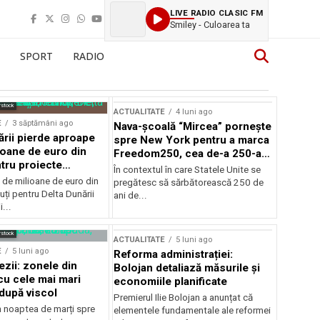
LIVE RADIO CLASIC FM
Smiley - Culoarea ta
SPORT
RADIO
rstock
ACTUALITATE
4 luni ago
E
3 săptămâni ago
Nava-școală “Mircea” pornește
ării pierde aproape
spre New York pentru a marca
ioane de euro din
Freedom250, cea de-a 250-a
tru proiecte
aniversare a Statelor Unite
În contextul în care Statele Unite se
de milioane de euro din
pregătesc să sărbătorească 250 de
ți pentru Delta Dunării
ani de...
...
rstock
ACTUALITATE
5 luni ago
E
5 luni ago
Reforma administrației:
ezii: zonele din
Bolojan detaliază măsurile și
u cele mai mari
economiile planificate
după viscol
Premierul Ilie Bolojan a anunțat că
n noaptea de marți spre
elementele fundamentale ale reformei