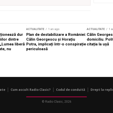
ACTUALITATE
1 an ago
ACTUALITATE
1 a
cționează dur
Plan de destabilizare a României:
Călin Georgesc
ilor dintre
Călin Georgescu și Horațiu
domiciliu. Poli
 „Lumea liberă
Potra, implicați într-o conspirație
citația la ușă
ate, nu
periculoasă
tate
Cum ascult Radio Clasic?
Codul de conduită
Drept la repli
© Radio Clasic, 2026