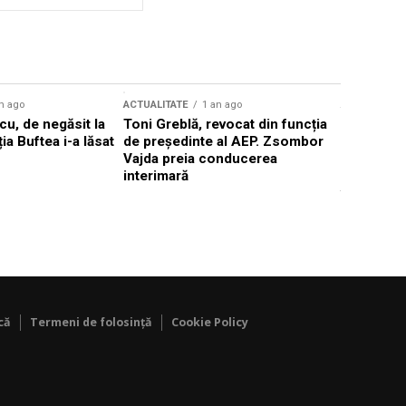
n ago
ACTUALITATE
1 an ago
ACTUALITATE
u, de negăsit la
Toni Greblă, revocat din funcția
Ilie Boloj
ția Buftea i-a lăsat
de președinte al AEP. Zsombor
alegerilor
Vajda preia conducerea
constituți
interimară
concentră
viitoarelo
că
Termeni de folosință
Cookie Policy