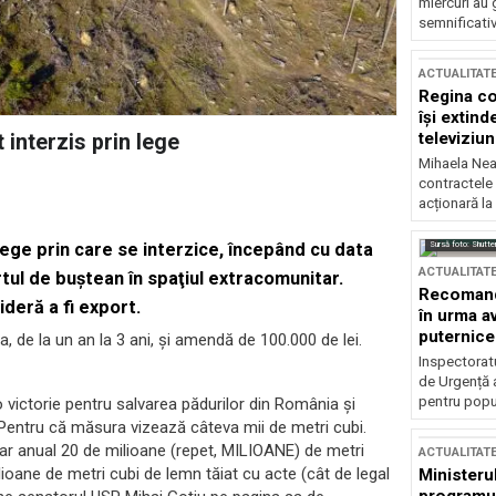
miercuri au 
semnificati
ACTUALITAT
Regina co
își extind
televiziun
 interzis prin lege
Mihaela Nea
contractele 
acționară la
Sursă foto: Shutte
lege prin care se interzice, începând cu data
ACTUALITAT
rtul de buştean în spaţiul extracomunitar.
Recomandă
ideră a fi export.
în urma av
puternice
, de la un an la 3 ani, și amendă de 100.000 de lei.
Inspectoratu
de Urgență 
pentru popula
 o victorie pentru salvarea pădurilor din România și
. Pentru că măsura vizează câteva mii de metri cubi.
spar anual 20 de milioane (repet, MILIOANE) de metri
ACTUALITAT
oane de metri cubi de lemn tăiat cu acte (cât de legal
Ministerul