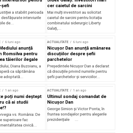
 interviurilor pentru
Sidex Galați: Investitori mari
-șefi
cer caietul de sarcini
stiției a stabilit perioada
Mai mulți investitori au solicitat
i desfășurate interviurile
caietul de sarcini pentru licitația
ile de...
combinatului siderurgic Liberty
Galați,...
E
6 luni ago
ACTUALITATE
6 luni ago
 Mediului anunță
Nicușor Dan anunță amânarea
n Romsilva pentru
discuțiilor despre șefii
 tăierilor ilegale
parchetelor
iului, Diana Buzoianu, a
Președintele Nicușor Dan a declarat
 speră ca săptămâna
că discuțiile privind numirile pentru
fie adoptată...
șefii parchetelor și serviciilor...
E
1 an ago
ACTUALITATE
1 an ago
te poți numi deștept
Ultimul sondaj comandat de
u că ai studii
Nicușor Dan
e!?
George Simion și Victor Ponta, în
fruntea sondajelor pentru alegerile
rvegia vs. România: De
prezidențiale ...
le superioare fac
 mentalitatea civică...