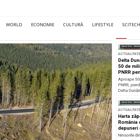
WORLD
ECONOMIE
CULTURĂ
LIFESTYLE
SCITECH
Sursă foto: Shutte
ACTUALITAT
Delta Dun
50 de mil
PNRR pen
esențiale
Aproape 50 
PNRR, pierdu
Delta Dunării
Sursă foto: Shutte
ACTUALITAT
Harta zăp
România c
depuneri 
Ninsorile di