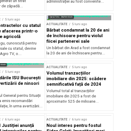
generat un strat
administrației au fost convenite...
v de zăpadă...
Sursă foto: Shutterstock
E
5 luni ago
ACTUALITATE
5 luni ago
ntractelor cu statul
Bărbat condamnat la 20 de ani
e afacerea printr-o
de închisoare pentru violul
e agricolă
fiicei partenerei sale
gu, cunoscută pentru
Un bărbat din Arad a fost condamnat
sale cu statul, devine
la 20 de ani de închisoare pentru...
 Agro TV, o...
rstock
ACTUALITATE
5 luni ago
E
5 luni ago
Volumul tranzacțiilor
rile ISU București
imobiliare din 2025: scădere
ertizării de ninsori
semnificativă față de 2024
Volumul total al tranzacțiilor
l General pentru Situații
imobiliare din 2025 a fost de
a emis recomandări
aproximativ 525 de milioane...
ție, în urma avertizării...
E
6 luni ago
ACTUALITATE
6 luni ago
 Justiției anunță
Noul interes pentru fostul