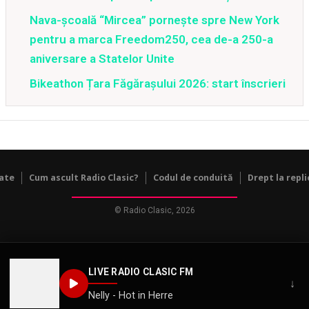
Nava-școală “Mircea” pornește spre New York
pentru a marca Freedom250, cea de-a 250-a
aniversare a Statelor Unite
Bikeathon Țara Făgărașului 2026: start înscrieri
tate
Cum ascult Radio Clasic?
Codul de conduită
Drept la repli
© Radio Clasic, 2026
LIVE RADIO CLASIC FM
↓
Nelly - Hot in Herre