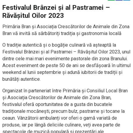
Festivalul Brânzei și al Pastramei –
Răvășitul Oilor 2023
Primăria Bran și Asociația Crescătorilor de Animale din Zona
Bran vă invită să sărbătoriți tradiția și gastronomia locală
O tradiție autentică și o bogăție culinară vă așteaptă la
Festivalul Brânzei și al Pastramei – Răvășitul Oilor 2023, unul
dintre cele mai mari evenimente pastorale din zona Branului.
Acest eveniment de peste 50 de ani se desfășoară în ultimul
weekend al lunii septembrie și adună iubitorii de tradiții și
bunătăți autentice.
Organizat în parteneriat între Primăria și Consiliul Local Bran
și Asociația Crescătorilor de Animale din Zona Bran,
festivalul oferă oportunitatea de a gusta din bucatele
tradiționale mocănești, precum bulz, pastrame și tocane la
ceaun. Vânzătorii ambulanți vor oferi o gamă variată de
produse, iar pe lângă deliciile culinare, veți avea parte de
spectacole de muzică populară și prezentări ale