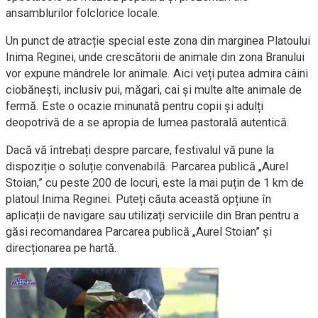
ansamblurilor folclorice locale.
Un punct de atracție special este zona din marginea Platoului
Inima Reginei, unde crescătorii de animale din zona Branului
vor expune mândrele lor animale. Aici veți putea admira câini
ciobănești, inclusiv pui, măgari, cai și multe alte animale de
fermă. Este o ocazie minunată pentru copii și adulți
deopotrivă de a se apropia de lumea pastorală autentică.
Dacă vă întrebați despre parcare, festivalul vă pune la
dispoziție o soluție convenabilă. Parcarea publică „Aurel
Stoian,” cu peste 200 de locuri, este la mai puțin de 1 km de
platoul Inima Reginei. Puteți căuta această opțiune în
aplicații de navigare sau utilizați serviciile din Bran pentru a
găsi recomandarea Parcarea publică „Aurel Stoian” și
direcționarea pe hartă.