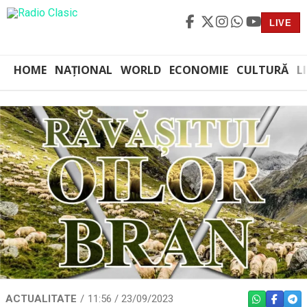
LIVE
HOME
NAȚIONAL
WORLD
ECONOMIE
CULTURĂ
L
ACTUALITATE
11:56 / 23/09/2023
WHATSAPP
FACEBO
TEL