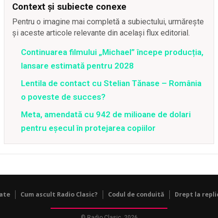
Context și subiecte conexe
Pentru o imagine mai completă a subiectului, urmărește
și aceste articole relevante din același flux editorial.
Continuarea filmului „Michael” începe producția,
lansare estimată pentru 2028
Lentila de contact cu Stelian Tănase – România
o poveste de succes?
Meta, amendată cu 942 de milioane de dolari
pentru eșecul în protejarea copiilor
tate
Cum ascult Radio Clasic?
Codul de conduită
Drept la repli
© Radio Clasic, 2026