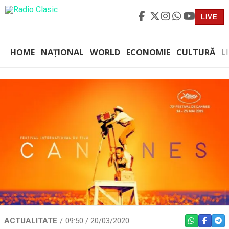
LIVE
HOME
NAȚIONAL
WORLD
ECONOMIE
CULTURĂ
L
ACTUALITATE
09:50 / 20/03/2020
WHATSAPP
FACEBO
TEL