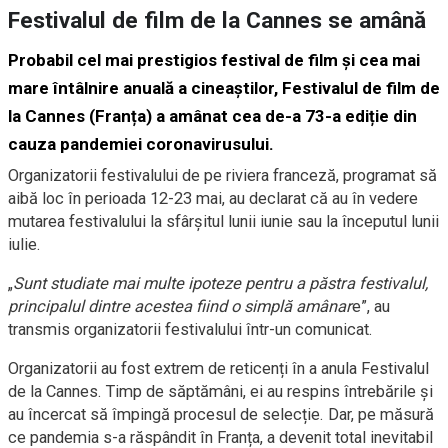
Festivalul de film de la Cannes se amână
Probabil cel mai prestigios festival de film și cea mai
mare întâlnire anuală a cineaștilor, Festivalul de film de
la Cannes (Franța) a amânat cea de-a 73-a ediție din
cauza pandemiei coronavirusului.
Organizatorii festivalului de pe riviera franceză, programat să
aibă loc în perioada 12-23 mai, au declarat că au în vedere
mutarea festivalului la sfârșitul lunii iunie sau la începutul lunii
iulie.
„
Sunt studiate mai multe ipoteze pentru a păstra festivalul,
principalul dintre acestea fiind o simplă amânar
e”, au
transmis organizatorii festivalului într-un comunicat.
Organizatorii au fost extrem de reticenți în a anula Festivalul
de la Cannes. Timp de săptămâni, ei au respins întrebările și
au încercat să împingă procesul de selecție. Dar, pe măsură
ce pandemia s-a răspândit în Franța, a devenit total inevitabil