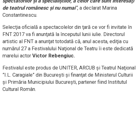
spectatorilor şi a specialiştilor, a celor care sunt interesaţi
de teatrul românesc şi nu numai
”
, a declarat Marina
Constantinescu.
Selecţia oficială a spectacolelor din ţară ce vor fi invitate în
FNT 2017 va fi anunţată la începutul lunii iulie. Directorul
artistic al FNT a anunţat totodată că, anul acesta, ediţia cu
numărul 27 a Festivalului Naţional de Teatru îi este dedicată
marelui actor
Victor Rebengiuc.
Festivalul este produs de UNITER, ARCUB şi Teatrul Naţional
”I.L. Caragiale” din Bucureşti şi finanţat de Ministerul Culturii
şi Primăria Municipiului Bucureşti, partener fiind Institutul
Cultural Român.