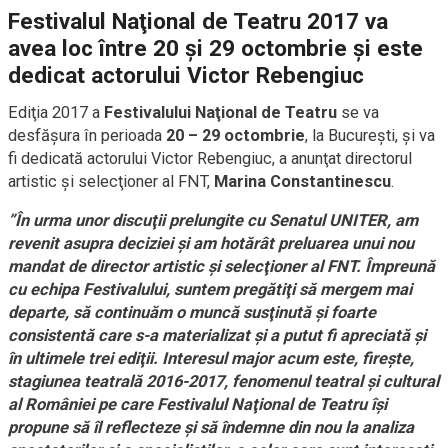
Festivalul Naţional de Teatru 2017 va
avea loc între 20 şi 29 octombrie şi este
dedicat actorului Victor Rebengiuc
Ediţia 2017 a
Festivalului Naţional de Teatru
se va
desfăşura în perioada
20 – 29 octombrie
, la Bucureşti, şi va
fi dedicată actorului Victor Rebengiuc, a anunţat directorul
artistic şi selecţioner al FNT,
Marina Constantinescu
.
”În urma unor discuţii prelungite cu Senatul UNITER, am
revenit asupra deciziei şi am hotărât preluarea unui nou
mandat de director artistic şi selecţioner al FNT. Împreună
cu echipa Festivalului, suntem pregătiţi să mergem mai
departe, să continuăm o muncă susţinută şi foarte
consistentă care s-a materializat şi a putut fi apreciată şi
în ultimele trei ediţii. Interesul major acum este, fireşte,
stagiunea teatrală 2016-2017, fenomenul teatral şi cultural
al României pe care Festivalul Naţional de Teatru îşi
propune să îl reflecteze şi să îndemne din nou la analiza