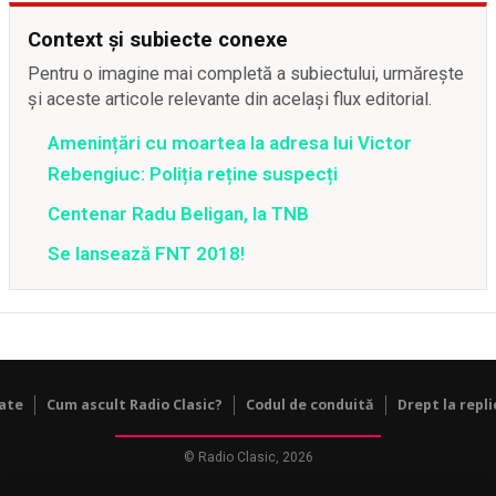
Context și subiecte conexe
Pentru o imagine mai completă a subiectului, urmărește
și aceste articole relevante din același flux editorial.
Amenințări cu moartea la adresa lui Victor
Rebengiuc: Poliția reține suspecți
Centenar Radu Beligan, la TNB
Se lansează FNT 2018!
tate
Cum ascult Radio Clasic?
Codul de conduită
Drept la repli
© Radio Clasic, 2026