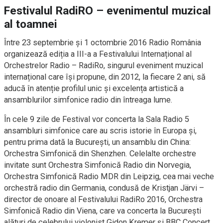
Festivalul RadiRO – evenimentul muzical
al toamnei
Între 23 septembrie și 1 octombrie 2016 Radio România
organizează ediția a III-a a Festivalului Internațional al
Orchestrelor Radio – RadiRo, singurul eveniment muzical
internațional care își propune, din 2012, la fiecare 2 ani, să
aducă în atenție profilul unic și excelența artistică a
ansamblurilor simfonice radio din întreaga lume.
În cele 9 zile de Festival vor concerta la Sala Radio 5
ansambluri simfonice care au scris istorie în Europa și,
pentru prima dată la București, un ansamblu din China:
Orchestra Simfonică din Shenzhen. Celelalte orchestre
invitate sunt Orchestra Simfonică Radio din Norvegia,
Orchestra Simfonică Radio MDR din Leipzig, cea mai veche
orchestră radio din Germania, condusă de Kristjan Järvi –
director de onoare al Festivalului RadiRo 2016, Orchestra
Simfonică Radio din Viena, care va concerta la Bucureşti
alături de celebrului violonist Gidon Kremer şi BBC Concert