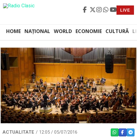
LIVE
HOME
NAȚIONAL
WORLD
ECONOMIE
CULTURĂ
L
ACTUALITATE
12:05 / 05/07/2016
WHATSAPP
FACEBO
TEL