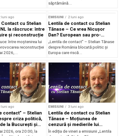
săptămână...
 luni ago
EMISIUNI
2 luni ago
e Contact cu Stelian
Lentila de contact cu Stelian
NL la răscruce: între
Tănase – Ce vrea Nicușor
uire și reconstrucție
Dan? European sau pro-
occidental?
uce: între moștenirea lui
„Lentila de contact” – Stelian Tănase
provocarea reconstrucției
despre România blocată politic și
ai 2026,...
Europa care riscă...
 luni ago
EMISIUNI
3 luni ago
e contact” – Stelian
Lentila de contact cu Stelian
spre criza politică,
Tănase – Moțiunea de
de la București și
cenzură și medierile lui
ea lui Bolojan
Nicușor
ai 2026, ora 20:00, la
În ediția de vineri a emisiunii „Lentila