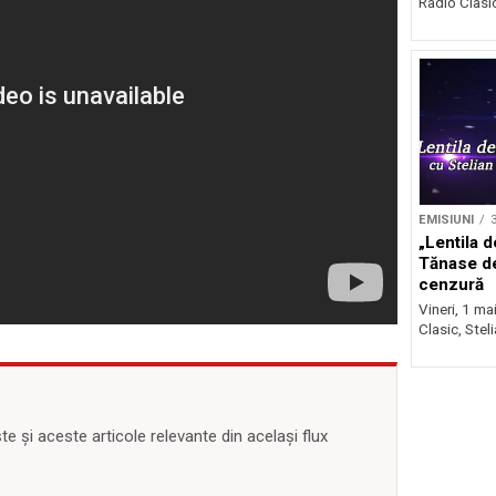
Radio Clasic 
EMISIUNI
3
„Lentila d
Tănase d
cenzură
Vineri, 1 ma
Clasic, Stel
 și aceste articole relevante din același flux