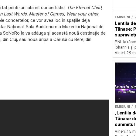
rtat printr-un labirint concertistic.
The Eternal Child,
ven Last Words, Master of Games, Wear your other
EMISIUNI
2
e concertelor, ce vor avea loc în spațiile deja
Lentila d
litar Național, Sala Auditorium a Muzeului Național de
Tănase: P
ora SoNoRo le va adăuga și această nouă destinație de
supravieț
din Cluj, sau noua aripă a Carului cu Bere, din
PNL la răscr
Iohannis și 
Vineri, 29 m
EMISIUNI
3
„Lentila d
Tănase de
summitul 
ascensiun
Vineri, 15 m