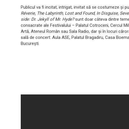
Publicul va fi incitat, intrigat, invitat să se costumeze și pu
Réverie, The Labyrinth, Lost and Found, In Disguise, Se
side: Dr. Jekyll of Mr. Hyde?
sunt doar câteva dintre temel
consacrate ale Festivalului – Palatul Cotroceni, Cercul Mi
Artă, Ateneul Român sau Sala Radio, dar și în locuri căr
sală de concert: Aula ASE, Palatul Bragadiru, Casa Boema, 
București.