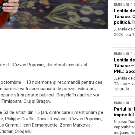
EMISIUNI
Lentila de
Tănase: C
politică. 
instituțio
„Lentila de c
2026, ora 18
EMISIUNI
o
Lentila de
ste dl. Răzvan Popovici, directorul executiv al
Tănase – 
PNL: opoz
puterii?
„Lentila de 
7 octombrie – 13 noiembrie și recomandă pentru cea
Tănase – vin
de cameră va fi acompaniată de poezie, video art,
12:00, la...
i propune să-și poarte publicul. Orașele în care se vor
Timișoara, Cluj și Brașov.
EMISIUNI
2
Pariul lui
 50 de artiști din 15 țări, dintre care îi menționăm pe
imposibil
e, Philippe Graffin, Daniel Rowland, Răzvan Popovici,
Nicușor Dan 
us Grimm, Henri Demarquette, Zoran Markovici,
imposibil: 
Cristian Oroșanu.
moțiune, To