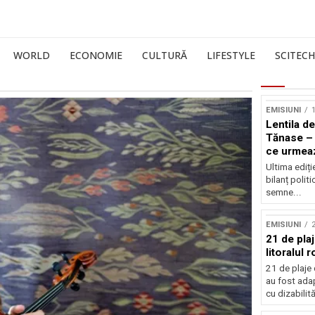
WORLD
ECONOMIE
CULTURĂ
LIFESTYLE
SCITECH
EMISIUNI
1
Lentila de
Tănase – 
ce urmea
Ultima ediți
bilanț politi
semne...
EMISIUNI
21 de pla
litoralul
21 de plaje 
au fost ada
cu dizabilităț