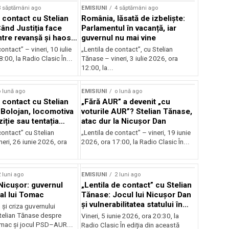
3 săptămâni ago
EMISIUNI
4 săptămâni ago
 contact cu Stelian
România, lăsată de izbeliște:
ând Justiția face
Parlamentul în vacanță, iar
Între revanșă și haos
guvernul nu mai vine
nal
ontact” – vineri, 10 iulie
„Lentila de contact”, cu Stelian
:00, la Radio Clasic În...
Tănase – vineri, 3 iulie 2026, ora
12:00, la...
 lună ago
EMISIUNI
o lună ago
 contact cu Stelian
„Fără AUR” a devenit „cu
Bolojan, locomotiva
voturile AUR”? Stelian Tănase,
iție sau tentația
atac dur la Nicușor Dan
contact” cu Stelian
„Lentila de contact” – vineri, 19 iunie
eri, 26 iunie 2026, ora
2026, ora 17:00, la Radio Clasic În...
 luni ago
EMISIUNI
2 luni ago
 Nicușor: guvernul
„Lentila de contact” cu Stelian
 al lui Tomac
Tănase: Jocul lui Nicușor Dan
și vulnerabilitatea statului în
și criza guvernului
fața crizelor
Stelian Tănase despre
Vineri, 5 iunie 2026, ora 20:30, la
mac și jocul PSD–AUR...
Radio Clasic În ediția din această