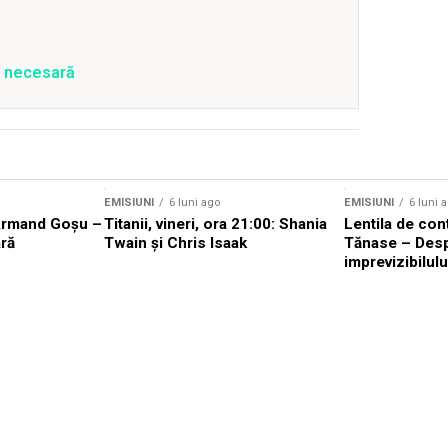
e necesară
EMISIUNI
6 luni ago
EMISIUNI
6 luni 
Armand Goșu –
Titanii, vineri, ora 21:00: Shania
Lentila de con
ră
Twain și Chris Isaak
Tănase – Des
imprevizibilulu