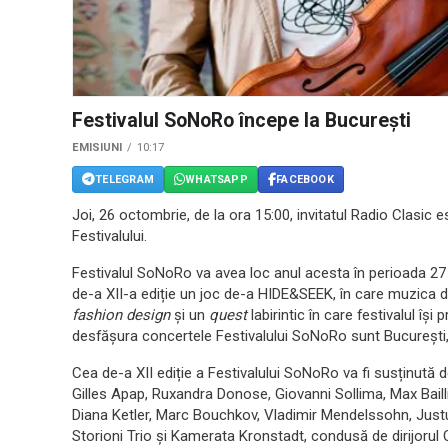
Festivalul SoNoRo începe la București
EMISIUNI
10:17
TELEGRAM
WHATSAPP
FACEBOOK
Joi, 26 octombrie, de la ora 15:00, invitatul Radio Clasic e
Festivalului.
Festivalul SoNoRo va avea loc anul acesta în perioada 2
de-a XII-a ediție un joc de-a HIDE&SEEK, în care muzica 
fashion design
și un
quest
labirintic în care festivalul îș
desfășura concertele Festivalului SoNoRo sunt București, 
Cea de-a XII ediție a Festivalului SoNoRo va fi susținută de
Gilles Apap, Ruxandra Donose, Giovanni Sollima, Max Bailli
Diana Ketler, Marc Bouchkov, Vladimir Mendelssohn, Just
Storioni Trio și Kamerata Kronstadt, condusă de dirijorul 