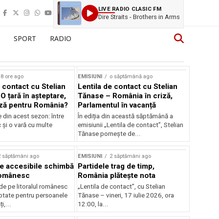
LIVE RADIO CLASIC FM
Dire Straits - Brothers in Arms
SPORT
RADIO
8 ore ago
EMISIUNI
o săptămână ago
 contact cu Stelian
Lentila de contact cu Stelian
O țară în așteptare,
Tănase – România în criză,
ză pentru România?
Parlamentul în vacanță
e din acest sezon: între
În ediția din această săptămână a
c și o vară cu multe
emisiunii „Lentila de contact”, Stelian
Tănase pornește de...
2 săptămâni ago
EMISIUNI
2 săptămâni ago
je accesibile schimbă
Partidele trag de timp,
 românesc
România plătește nota
de pe litoralul românesc
„Lentila de contact”, cu Stelian
ptate pentru persoanele
Tănase – vineri, 17 iulie 2026, ora
i,...
12:00, la...