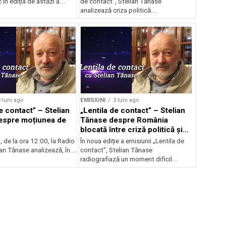
În ediția de astăzi a...
de contact”, Stelian Tănase
analizează criza politică...
 luni ago
EMISIUNI
3 luni ago
e contact” – Stelian
„Lentila de contact” – Stelian
espre moțiunea de
Tănase despre România
blocată între criză politică și
scumpiri
i, de la ora 12:00, la Radio
În noua ediție a emisiunii „Lentila de
ian Tănase analizează, în...
contact”, Stelian Tănase
radiografiază un moment dificil...