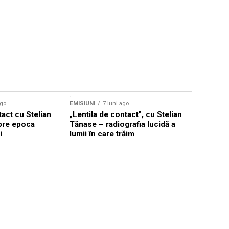
ago
EMISIUNI
7 luni ago
tact cu Stelian
„Lentila de contact”, cu Stelian
pre epoca
Tănase – radiografia lucidă a
i
lumii în care trăim
EMISIUNI
7
Stelian T
lume împi
mai puter