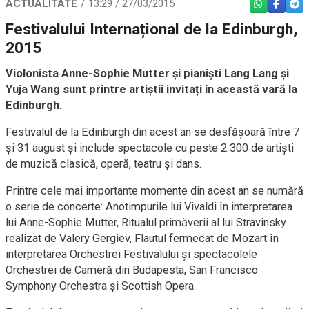
ACTUALITATE
13:29 / 27/03/2015
WHATSAPP
FACEBO
TEL
Festivalului Internațional de la Edinburgh,
2015
Violonista Anne-Sophie Mutter și pianiști Lang Lang și
Yuja Wang sunt printre artiștii invitați în această vară la
Edinburgh.
Festivalul de la Edinburgh din acest an se desfășoară între 7
și 31 august și include spectacole cu peste 2.300 de artiști
de muzică clasică, operă, teatru și dans.
Printre cele mai importante momente din acest an se numără
o serie de concerte: Anotimpurile lui Vivaldi în interpretarea
lui Anne-Sophie Mutter, Ritualul primăverii al lui Stravinsky
realizat de Valery Gergiev, Flautul fermecat de Mozart în
interpretarea Orchestrei Festivalului și spectacolele
Orchestrei de Cameră din Budapesta, San Francisco
Symphony Orchestra și Scottish Opera.