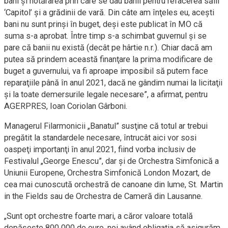
bani şi hotărârea prin care se dau banii pentru refacerea sălii
‘Capitol’ şi a grădinii de vară. Din câte am înţeles eu, aceşti
bani nu sunt prinşi în buget, deşi este publicat în MO că
suma s-a aprobat. Între timp s-a schimbat guvernul şi se
pare că banii nu există (decât pe hârtie n.r.). Chiar dacă am
putea să prindem această finanţare la prima modificare de
buget a guvernului, va fi aproape imposibil să putem face
reparaţiile până în anul 2021, dacă ne gândim numai la licitaţii
şi la toate demersurile legale necesare”, a afirmat, pentru
AGERPRES, Ioan Coriolan Gârboni.
Managerul Filarmonicii „Banatul” susţine că totul ar trebui
pregătit la standardele necesare, întrucât aici vor sosi
oaspeţi importanţi în anul 2021, fiind vorba inclusiv de
Festivalul „George Enescu”, dar şi de Orchestra Simfonică a
Uniunii Europene, Orchestra Simfonică London Mozart, de
cea mai cunoscută orchestră de canoane din lume, St. Martin
in the Fields sau de Orchestra de Cameră din Lausanne.
„Sunt opt orchestre foarte mari, a căror valoare totală
depăşeşte 800.000 de euro, noi având obligaţia să asigurăm