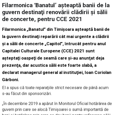
Filarmonica ‘Banatul’ aşteaptă banii de la
guvern destinaţi renovării clădirii şi sălii
de concerte, pentru CCE 2021
Filarmonica „Banatul” din Timişoara aşteaptă banii de
la guvern destinaţi reparării cât mai urgente a clădirii
şi a sălii de concerte „Capitol”, întrucât pentru anul
Capitalei Culturale Europene (CCE) 2021 sunt
aşteptaţi oaspeţi de seamă care şi-au anunţat deja
prezenţa, dar acustica sălii este foarte slabă, a
declarat managerul general al instituţiei, Ioan Coriolan
Gârboni.
El a spus că toate reparaţiile strict necesare de până acum
s-au făcut din sponsorizări.
„În decembrie 2019 a apărut în Monitorul Oficial hotărârea de
guvern prin care se alocă Timişoarei o sumă importantă de