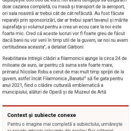
doar cazarea completă, cu masă şi transport de la aeroport,
ori sala noastră ar trebui cât de cât refăcută. Au fost făcute
reparaţii prin sponsorizări, dar ar trebui spart tavanul şi mărite
suprafaţa şi volumul pentru a crea un ecou care la noi este
foarte mic. Cred că aceste lucruri vor fi foarte greu de făcut
dacă banii nu vor veni în timp util de la guvern, iar noi nu avem
certitudinea aceasta”, a detaliat Gârboni.
Reabilitarea întregii clădiri a filarmonicii ajunge la circa 24 de
milioane de euro, iar pentru că suma este foarte mare,
primarul Nicolae Robu a cerut de mai mult timp sprijin de la
guvern, astfel încât Filarmonica „Banatul” să fie gata pentru
anul 2021, fiind o clădire culturală emblematică a
municipiului, alături de Operă şi de Muzeul de Artă
Context și subiecte conexe
Pentru o imagine mai completă a subiectului, urmărește
și aceste articole relevante din același flux editorial.