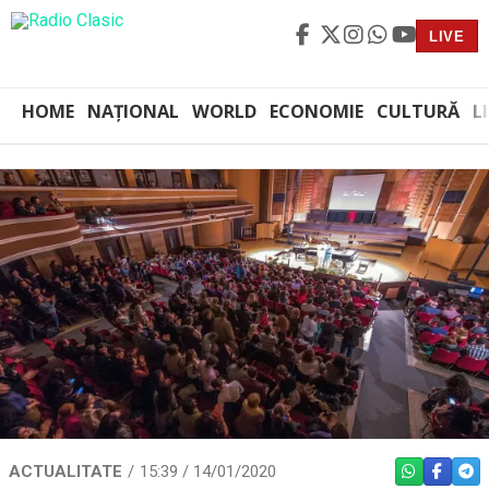
LIVE
HOME
NAȚIONAL
WORLD
ECONOMIE
CULTURĂ
L
ACTUALITATE
15:39 / 14/01/2020
WHATSAPP
FACEBO
TEL