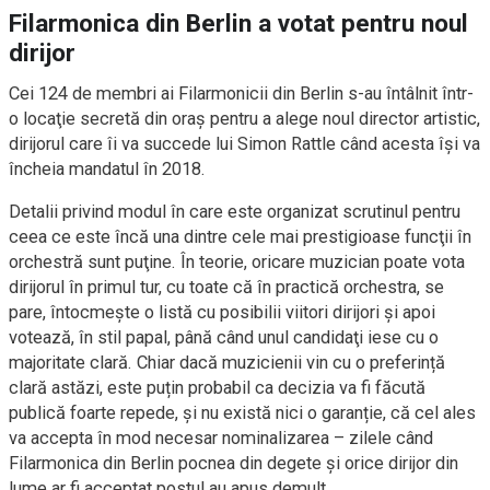
Filarmonica din Berlin a votat pentru noul
dirijor
Cei 124 de membri ai Filarmonicii din Berlin s-au întâlnit într-
o locaţie secretă din oraş pentru a alege noul director artistic,
dirijorul care îi va succede lui Simon Rattle când acesta îşi va
încheia mandatul în 2018.
Detalii privind modul în care este organizat scrutinul pentru
ceea ce este încă una dintre cele mai prestigioase funcţii în
orchestră sunt puţine. În teorie, oricare muzician poate vota
dirijorul în primul tur, cu toate că în practică orchestra, se
pare, întocmeşte o listă cu posibilii viitori dirijori şi apoi
votează, în stil papal, până când unul candidaţi iese cu o
majoritate clară. Chiar dacă muzicienii vin cu o preferință
clară astăzi, este puțin probabil ca decizia va fi făcută
publică foarte repede, și nu există nici o garanție, că cel ales
va accepta în mod necesar nominalizarea – zilele când
Filarmonica din Berlin pocnea din degete și orice dirijor din
lume ar fi acceptat postul au apus demult.