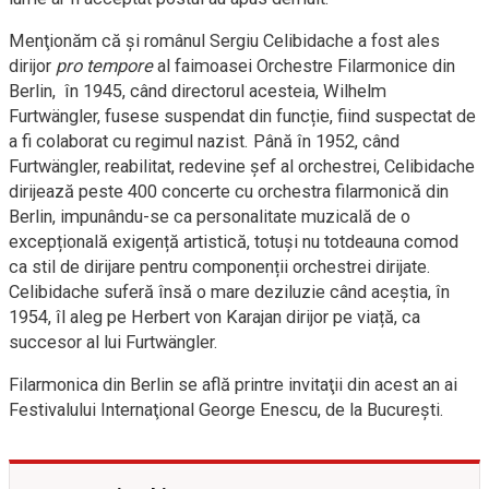
Menţionăm că şi românul Sergiu Celibidache a fost ales
dirijor
pro tempore
al faimoasei Orchestre Filarmonice din
Berlin, în 1945, când directorul acesteia, Wilhelm
Furtwängler, fusese suspendat din funcție, fiind suspectat de
a fi colaborat cu regimul nazist. Până în 1952, când
Furtwängler, reabilitat, redevine șef al orchestrei, Celibidache
dirijează peste 400 concerte cu orchestra filarmonică din
Berlin, impunându-se ca personalitate muzicală de o
excepțională exigență artistică, totuși nu totdeauna comod
ca stil de dirijare pentru componenții orchestrei dirijate.
Celibidache suferă însă o mare deziluzie când aceștia, în
1954, îl aleg pe Herbert von Karajan dirijor pe viață, ca
succesor al lui Furtwängler.
Filarmonica din Berlin se află printre invitaţii din acest an ai
Festivalului Internaţional George Enescu, de la Bucureşti.