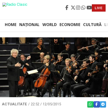
LIVE
HOME
NAȚIONAL
WORLD
ECONOMIE
CULTURĂ
L
ACTUALITATE
22:52 / 12/05/2015
WHATSAPP
FACEBO
TEL